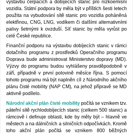
výstavbu čerpacích a dobíjecích stanic pro nízkoemisní
vozidla. Státní podpora by měla být v příštích šesti letech
použita na vybudování sítě stanic pro vozidla poháněná
elektřinou, CNG, LNG, vodíkem či dalšími alternativními
palivy šetrnými k ovzduší. Síť stanic by měla vyrůst po
celé České republice.
Finanční podporu na výstavbu dobíjecích stanic v rámci
dotačního programu z prostředků Operačního programu
Doprava bude administrovat Ministerstvo dopravy (MD).
Výzvy do programu budou vyhlášeny pravděpodobně v
září, případně v první polovině měsíce října. S pomocí
tohoto programu má být naplněn cíl z Národního akčního
plánu čisté mobility (NAP CM), na jehož přípravě se MD
aktivně podílelo.
Národní akční plán čisté mobility
počítá se vznikem tzv.
páteřní sítě rychlodobíjecích stanic (celkem 500 stanic) a
rámcově i definuje oblasti, kde by měly být – hlavně ve
městech a na dálničních a silničních odpočívkách. Kromě
toho akční plán počítá se vznikem 800 běžných