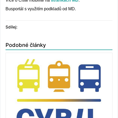
Více o Čisté mobilitě na
stránkách MD
.
Busportál s využitím podkladů od MD.
Sdílej:
Podobné články