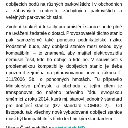
dobíjecích bodů na různých parkovištích: i v obchodních
a zábavných centrech, záchytných parkovištích a
veřejných parkovacích stání.
Zvolení konkrétní lokality pro umístění stanice bude plně
na uvážení žadatele o dotaci. Provozovatelé těchto stanic
pak samozřejmě také ponesou podnikatelské riziko.
Podstatné bude, aby dobíjecí stanice mezi sebou byly
kompatibilní – to znamená, aby majitel elektrovozidla
nemusel řešit, kde ho dobije a kde ne. V souvislosti s
problematikou kompatibility dobíjecích stanic je třeba
upozornit zejména na připravovanou novelu zákona č.
311/2006 Sb., o pohonných hmotách. Tu připravilo
Ministerstvo průmyslu a obchodu a jejím cílem je
transponovat do našeho právního řádu evropskou
směrnici z roku 2014, která mj. stanoví jednotný standard
pro dobíjecí stanice (tzv. standard COMBO 2). Od
listopadu tak všechny nově vybudované dobíjecí stanice
musí být kompatibilní s tímto technickým standardem.