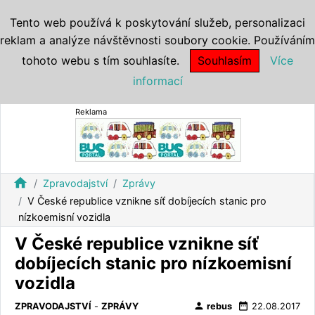
Tento web používá k poskytování služeb, personalizaci
reklam a analýze návštěvnosti soubory cookie. Používáním
tohoto webu s tím souhlasíte.
Souhlasím
Více
informací
Reklama
home
Zpravodajství
Zprávy
V České republice vznikne síť dobíjecích stanic pro
nízkoemisní vozidla
V České republice vznikne síť
dobíjecích stanic pro nízkoemisní
vozidla
person
date_range
ZPRAVODAJSTVÍ
-
ZPRÁVY
rebus
22.08.2017