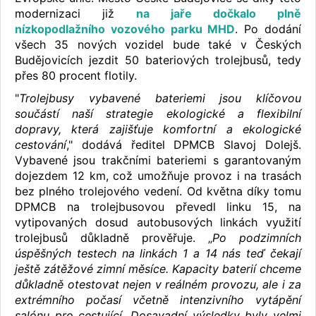
modernizaci již
na jaře dočkalo plně
nízkopodlažního vozového parku MHD
. Po dodání
všech 35 nových vozidel bude také v Českých
Budějovicích jezdit 50 bateriových trolejbusů, tedy
přes 80 procent flotily.
"
Trolejbusy vybavené bateriemi jsou klíčovou
součástí naší strategie ekologické a flexibilní
dopravy, která zajišťuje komfortní a ekologické
cestování
," dodává ředitel DPMCB Slavoj Dolejš.
Vybavené jsou trakčními bateriemi s garantovaným
dojezdem 12 km, což umožňuje provoz i na trasách
bez plného trolejového vedení. Od května díky tomu
DPMCB na trolejbusovou převedl linku 15, na
vytipovaných dosud autobusových linkách využití
trolejbusů důkladně prověřuje. „
Po podzimních
úspěšných testech na linkách 1 a 14 nás teď čekají
ještě zátěžové zimní měsíce. Kapacity baterií chceme
důkladně otestovat nejen v reálném provozu, ale i za
extrémního počasí včetně intenzivního vytápění
salónu pro cestující. Dosavadní výsledky byly velmi