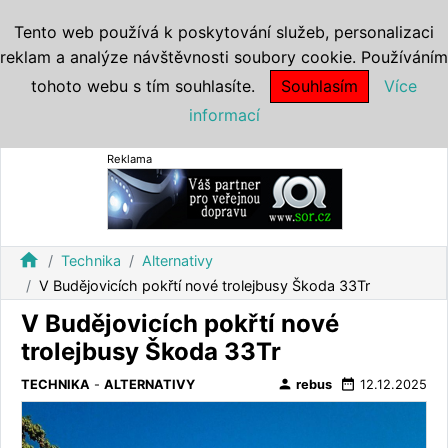
Tento web používá k poskytování služeb, personalizaci
reklam a analýze návštěvnosti soubory cookie. Používáním
tohoto webu s tím souhlasíte.
Souhlasím
Více
informací
Reklama
home
Technika
Alternativy
V Budějovicích pokřtí nové trolejbusy Škoda 33Tr
V Budějovicích pokřtí nové
trolejbusy Škoda 33Tr
person
date_range
TECHNIKA
-
ALTERNATIVY
rebus
12.12.2025