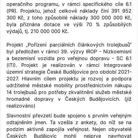
operačního programu, v rámci specifického cíle 6.1
(PR). Projektu, jehož celkové náklady činí 391 952
300 Kč, z toho způsobilé náklady 300 000 000 Kč,
byla přiznána dotace ve výši 70 % způsobilých
výdajů, tj. 210 000 000 Kč.
Projekt „Pořízení parciálních článkových trolejbusů“
byl předložen v rámci 39. výzvy IROP - Nízkoemisní
a bezemisní vozidla pro veřejnou dopravu - SC 6.1
(ITI). Projekt je realizován v rámci Integrované
územní strategie České Budějovice pro období 2021-
2027. Hlavním cílem projektu je rozvoj a podpora
udržitelné městské mobility prostřednictvím nákupu
14 trolejbusů pro potřeby zkvalitnění služeb městské
hromadné dopravy v Českých Budějovicích. (již
realizováno)
Slavnostní převzetí bude spojeno s prvním veřejným
odtajněním jmen. Ta vzešla z ankety, do níž se na
podzim aktivně zapojila veřejnost. Nejen obyvatelé
Českých Budějovic mohli nejprve navrhovat