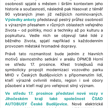
osobnosti spjaté s městem i širším kontextem jeho
historie a současnosti, následně pak hlasovat z téměř
90 vybraných jmen již nežijících nominovaných.
Výsledky ankety
představují pestrý průřez osobností
s výrazným přesahem v různých oblastech veřejného
života – od politiky, moci a techniky až po kulturu a
popkulturu. Vedle nich se objevují také lidé z
běžného života, spjatí například s každodenním
provozem městské hromadné dopravy.
Právě tato rozmanitost bude jedním z hlavních
motivů slavnostního setkání v areálu DPMCB Horní
ve středu 17. prosince. Křest trolejbusů má
symbolicky propojit modernizaci vozového parku
MHD v Českých Budějovicích s připomenutím lidí,
kteří výrazně ovlivnili město, region i své obory
působení a kteří mají pro veřejnost silný význam.
Ve středu 17. prosince představí nové vozy v
Jihočeském kraji také společnost ČSAD
AUTOBUSY České Budějovice
. Nové elektrické