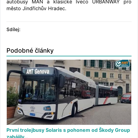
autobusy MAN a klasické Iveco URBANWAY pro
město Jindřichův Hradec.
Sdílej:
Podobné články
První trolejbusy Solaris s pohonem od Škody Group
zahájily…