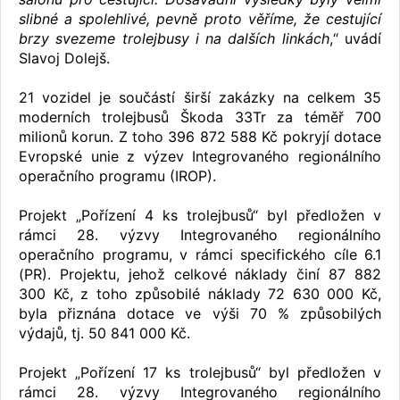
slibné a spolehlivé, pevně proto věříme, že cestující
brzy svezeme trolejbusy i na dalších linkách
,“ uvádí
Slavoj Dolejš.
21 vozidel je součástí širší zakázky na celkem 35
moderních trolejbusů Škoda 33Tr za téměř 700
milionů korun. Z toho 396 872 588 Kč pokryjí dotace
Evropské unie z výzev Integrovaného regionálního
operačního programu (IROP).
Projekt „Pořízení 4 ks trolejbusů“ byl předložen v
rámci 28. výzvy Integrovaného regionálního
operačního programu, v rámci specifického cíle 6.1
(PR). Projektu, jehož celkové náklady činí 87 882
300 Kč, z toho způsobilé náklady 72 630 000 Kč,
byla přiznána dotace ve výši 70 % způsobilých
výdajů, tj. 50 841 000 Kč.
Projekt „Pořízení 17 ks trolejbusů“ byl předložen v
rámci 28. výzvy Integrovaného regionálního