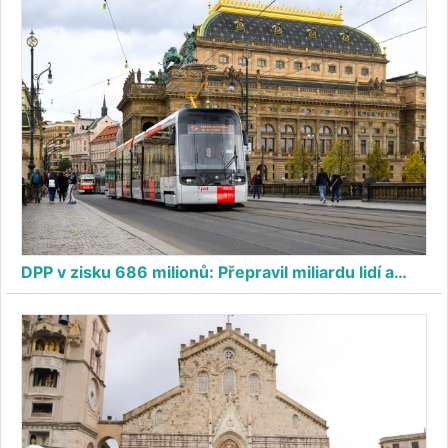
DPP v zisku 686 milionů: Přepravil miliardu lidí a…