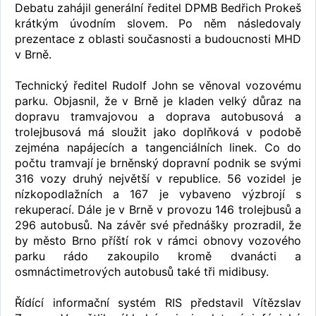
Debatu zahájil generální ředitel DPMB Bedřich Prokeš
krátkým úvodním slovem. Po něm následovaly
prezentace z oblasti současnosti a budoucnosti MHD
v Brně.
Technický ředitel Rudolf John se věnoval vozovému
parku. Objasnil, že v Brně je kladen velký důraz na
dopravu tramvajovou a doprava autobusová a
trolejbusová má sloužit jako doplňková v podobě
zejména napájecích a tangenciálních linek. Co do
počtu tramvají je brněnský dopravní podnik se svými
316 vozy druhý největší v republice. 56 vozidel je
nízkopodlažních a 167 je vybaveno výzbrojí s
rekuperací. Dále je v Brně v provozu 146 trolejbusů a
296 autobusů. Na závěr své přednášky prozradil, že
by město Brno příští rok v rámci obnovy vozového
parku rádo zakoupilo kromě dvanácti a
osmnáctimetrových autobusů také tři midibusy.
Řídící informační systém RIS představil Vítězslav