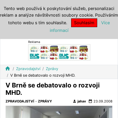
Tento web používá k poskytování služeb, personalizaci
reklam a analýze návštěvnosti soubory cookie. Používáním
tohoto webu s tím souhlasíte.
Souhlasím
Více
informací
Reklama
home
Zpravodajství
Zprávy
V Brně se debatovalo o rozvoji MHD.
V Brně se debatovalo o rozvoji
MHD.
person
date_range
ZPRAVODAJSTVÍ
-
ZPRÁVY
jahav
23.09.2008