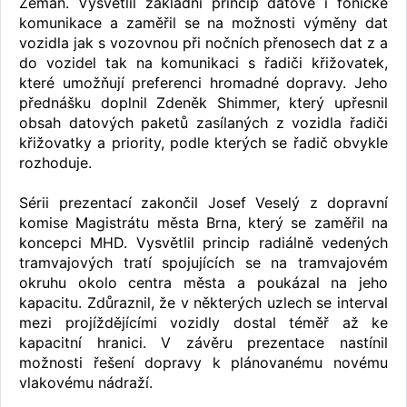
Zeman. Vysvětlil základní princip datové i fónické
komunikace a zaměřil se na možnosti výměny dat
vozidla jak s vozovnou při nočních přenosech dat z a
do vozidel tak na komunikaci s řadiči křižovatek,
které umožňují preferenci hromadné dopravy. Jeho
přednášku doplnil Zdeněk Shimmer, který upřesnil
obsah datových paketů zasílaných z vozidla řadiči
křižovatky a priority, podle kterých se řadič obvykle
rozhoduje.
Sérii prezentací zakončil Josef Veselý z dopravní
komise Magistrátu města Brna, který se zaměřil na
koncepci MHD. Vysvětlil princip radiálně vedených
tramvajových tratí spojujících se na tramvajovém
okruhu okolo centra města a poukázal na jeho
kapacitu. Zdůraznil, že v některých uzlech se interval
mezi projíždějícími vozidly dostal téměř až ke
kapacitní hranici. V závěru prezentace nastínil
možnosti řešení dopravy k plánovanému novému
vlakovému nádraží.