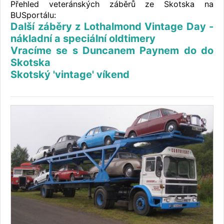
Přehled veteránských záběrů ze Skotska na
BUSportálu:
Další záběry z Lothalmond Vintage Day -
nákladní a speciální oldtimery
Vracíme se s Duncanem Paynem do do
Skotska
Skotský 'vintage' víkend