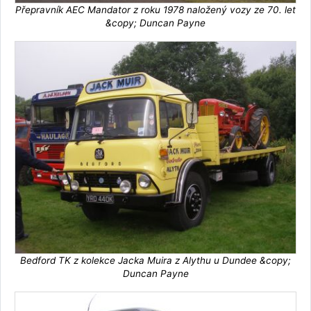
Přepravník AEC Mandator z roku 1978 naložený vozy ze 70. let
&copy; Duncan Payne
Bedford TK z kolekce Jacka Muira z Alythu u Dundee &copy;
Duncan Payne