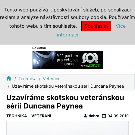
Tento web používá k poskytování služeb, personalizaci
reklam a analýze návštěvnosti soubory cookie. Používáním
tohoto webu s tím souhlasíte.
Souhlasím
Více
informací
Reklama
home
Technika
Veteráni
Uzavíráme skotskou veteránskou sérii Duncana Paynea
Uzavíráme skotskou veteránskou
sérii Duncana Paynea
person
date_range
TECHNIKA
-
VETERÁNI
dabra
04.09.2010