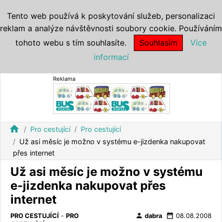
Tento web používá k poskytování služeb, personalizaci
reklam a analýze návštěvnosti soubory cookie. Používáním
tohoto webu s tím souhlasíte.
Souhlasím
Více
informací
Reklama
home
Pro cestující
Pro cestující
Už asi měsíc je možno v systému e-jizdenka nakupovat
přes internet
Už asi měsíc je možno v systému
e-jizdenka nakupovat přes
internet
person
date_range
PRO CESTUJÍCÍ
-
PRO
dabra
08.08.2008