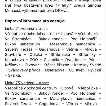
trať byla postavena před 17 lety
,“ uvedla Simona
Mohacsi, výkonná ředitelka DPMÚL.
Dopravní informace pro cestující
Linka 74 vedena v trase:
Všebořice obchodní centrum – Lipová – Všebořická –
Ve Stromkách – Bukov rondel – Pod Holoměří –
Bukov sanatorium – Masarykova nemocnice –
Severní Terasa – Gagarinova – Větrná – Mírová –
Stavbařů – Orlická – Stříbrnická – Stříbrníky –
Kmochova – ZOO – Osamělá – Dvojdomí – Prior –
Krčínova – Pivovar – Krásné Březno – Karolíny Světlé
– Svádovský přívoz – Opletalova – OD Květ – Ryjická
– Skalka.
Linka 75 vedena v trase:
Všebořice obchodní centrum – Lipová – Všebořická –
Ve Stromkách – Bukov rondel – Pod Holoměří –
Bukov sanatorium – Masarykova nemocnice –
Severní Terasa – Gagarinova – Větrná – Mírová –