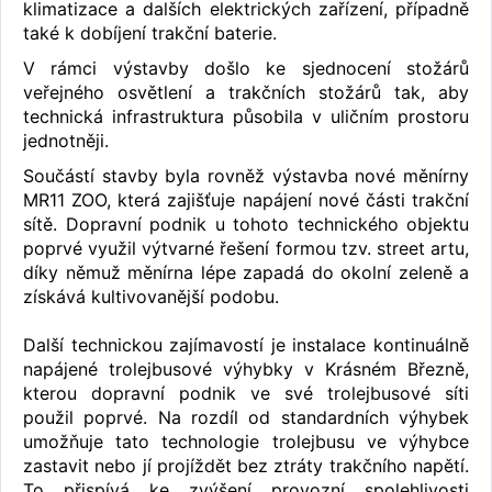
klimatizace a dalších elektrických zařízení, případně
také k dobíjení trakční baterie.
V rámci výstavby došlo ke sjednocení stožárů
veřejného osvětlení a trakčních stožárů tak, aby
technická infrastruktura působila v uličním prostoru
jednotněji.
Součástí stavby byla rovněž výstavba nové měnírny
MR11 ZOO, která zajišťuje napájení nové části trakční
sítě. Dopravní podnik u tohoto technického objektu
poprvé využil výtvarné řešení formou tzv. street artu,
díky němuž měnírna lépe zapadá do okolní zeleně a
získává kultivovanější podobu.
Další technickou zajímavostí je instalace kontinuálně
napájené trolejbusové výhybky v Krásném Březně,
kterou dopravní podnik ve své trolejbusové síti
použil poprvé. Na rozdíl od standardních výhybek
umožňuje tato technologie trolejbusu ve výhybce
zastavit nebo jí projíždět bez ztráty trakčního napětí.
To přispívá ke zvýšení provozní spolehlivosti