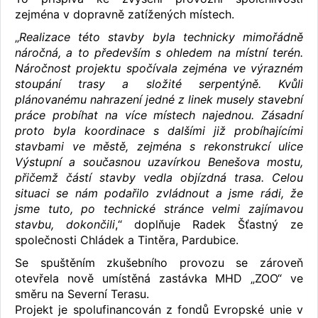
zejména v dopravně zatížených místech.
„
Realizace této stavby byla technicky mimořádně
náročná, a to především s ohledem na místní terén.
Náročnost projektu spočívala zejména ve výrazném
stoupání trasy a složité serpentýně. Kvůli
plánovanému nahrazení jedné z linek musely stavební
práce probíhat na více místech najednou. Zásadní
proto byla koordinace s dalšími již probíhajícími
stavbami ve městě, zejména s rekonstrukcí ulice
Výstupní a současnou uzavírkou Benešova mostu,
přičemž částí stavby vedla objízdná trasa. Celou
situaci se nám podařilo zvládnout a jsme rádi, že
jsme tuto, po technické stránce velmi zajímavou
stavbu, dokončili
,“ doplňuje Radek Šťastný ze
společnosti Chládek a Tintěra, Pardubice.
Se spuštěním zkušebního provozu se zároveň
otevřela nově umístěná zastávka MHD „ZOO“ ve
směru na Severní Terasu.
Projekt je spolufinancován z fondů Evropské unie v