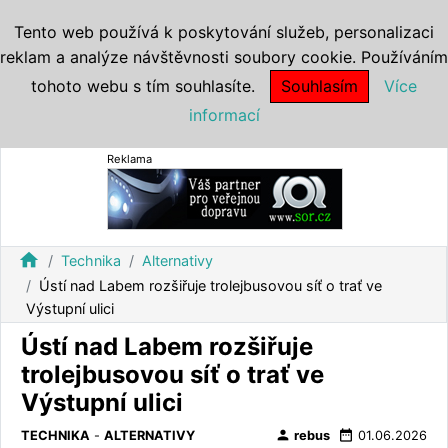
Tento web používá k poskytování služeb, personalizaci
reklam a analýze návštěvnosti soubory cookie. Používáním
tohoto webu s tím souhlasíte.
Souhlasím
Více
informací
Reklama
home
Technika
Alternativy
Ústí nad Labem rozšiřuje trolejbusovou síť o trať ve
Výstupní ulici
Ústí nad Labem rozšiřuje
trolejbusovou síť o trať ve
Výstupní ulici
person
date_range
TECHNIKA
-
ALTERNATIVY
rebus
01.06.2026