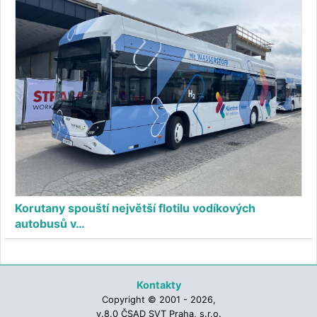
Korutany spouští největší flotilu vodíkových
autobusů v…
Kontakty
Copyright © 2001 - 2026,
v.8.0 ČSAD SVT Praha, s.r.o.