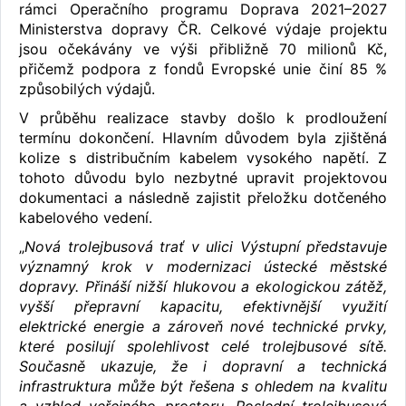
rámci Operačního programu Doprava 2021–2027
Ministerstva dopravy ČR. Celkové výdaje projektu
jsou očekávány ve výši přibližně 70 milionů Kč,
přičemž podpora z fondů Evropské unie činí 85 %
způsobilých výdajů.
V průběhu realizace stavby došlo k prodloužení
termínu dokončení. Hlavním důvodem byla zjištěná
kolize s distribučním kabelem vysokého napětí. Z
tohoto důvodu bylo nezbytné upravit projektovou
dokumentaci a následně zajistit přeložku dotčeného
kabelového vedení.
„
Nová trolejbusová trať v ulici Výstupní představuje
významný krok v modernizaci ústecké městské
dopravy. Přináší nižší hlukovou a ekologickou zátěž,
vyšší přepravní kapacitu, efektivnější využití
elektrické energie a zároveň nové technické prvky,
které posilují spolehlivost celé trolejbusové sítě.
Současně ukazuje, že i dopravní a technická
infrastruktura může být řešena s ohledem na kvalitu
a vzhled veřejného prostoru. Poslední trolejbusová