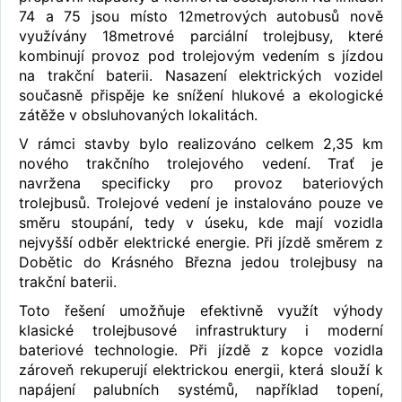
74 a 75 jsou místo 12metrových autobusů nově
využívány 18metrové parciální trolejbusy, které
kombinují provoz pod trolejovým vedením s jízdou
na trakční baterii. Nasazení elektrických vozidel
současně přispěje ke snížení hlukové a ekologické
zátěže v obsluhovaných lokalitách.
V rámci stavby bylo realizováno celkem 2,35 km
nového trakčního trolejového vedení. Trať je
navržena specificky pro provoz bateriových
trolejbusů. Trolejové vedení je instalováno pouze ve
směru stoupání, tedy v úseku, kde mají vozidla
nejvyšší odběr elektrické energie. Při jízdě směrem z
Dobětic do Krásného Března jedou trolejbusy na
trakční baterii.
Toto řešení umožňuje efektivně využít výhody
klasické trolejbusové infrastruktury i moderní
bateriové technologie. Při jízdě z kopce vozidla
zároveň rekuperují elektrickou energii, která slouží k
napájení palubních systémů, například topení,