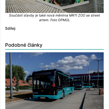
Součástí stavby je také nová měnírna MR11 ZOO se street
artem. Foto DPMÚL
Sdílej:
Podobné články