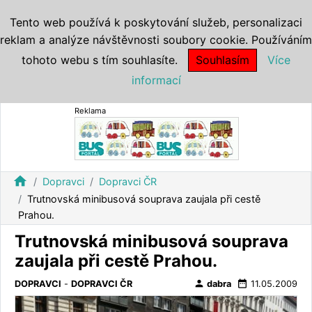
Tento web používá k poskytování služeb, personalizaci
reklam a analýze návštěvnosti soubory cookie. Používáním
tohoto webu s tím souhlasíte.
Souhlasím
Více
informací
Reklama
home
Dopravci
Dopravci ČR
Trutnovská minibusová souprava zaujala při cestě
Prahou.
Trutnovská minibusová souprava
zaujala při cestě Prahou.
person
date_range
DOPRAVCI
-
DOPRAVCI ČR
dabra
11.05.2009