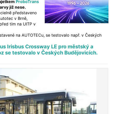
majetkem
ProboTrans
rvy již nese.
icielně představeno
Autotec v Brně,
před tím na UITP v
edstavené na AUTOTECu, se testovalo např. v Českých
us Irisbus Crossway LE pro městský a
z se testovalo v Českých Budějovicích.