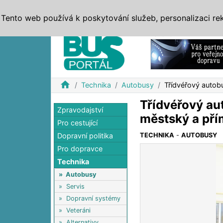
ZPRÁVY
JÍZDNÍ ŘÁDY
MHD, IDS
BUSY
SERV
Tento web používá k poskytování služeb, personalizaci re
Reklama
home
Technika
Autobusy
Třídvéřový autob
Třídvéřový au
Zpravodajství
městský a pří
Pro cestující
Dopravní politika
TECHNIKA
-
AUTOBUSY
Pro dopravce
Technika
»
Autobusy
»
Servis
»
Dopravní systémy
»
Veteráni
»
Alternativy