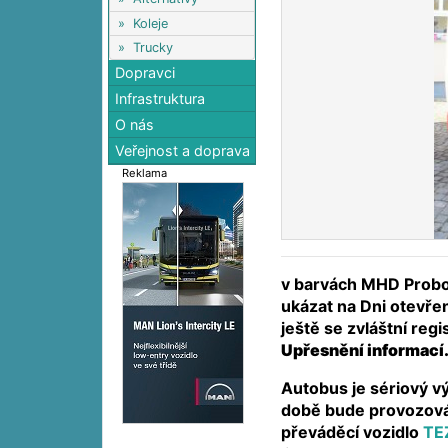
»
Koleje
»
Trucky
Dopravci
Infrastruktura
O nás
Veřejnost a doprava
Reklama
v barvách MHD Probo
ukázat na Dni otevře
ještě se zvláštní reg
Upřesnění informací
Autobus je sériový vý
době bude provozová
převáděcí vozidlo
TE