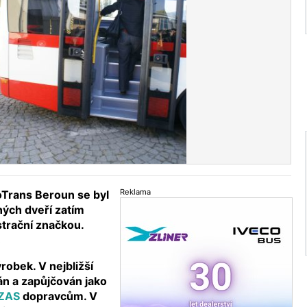
Reklama
Trans Beroun se byl
ných dveří zatím
istrační značkou.
.
robek. V nejbližší
n a zapůjčován jako
ZAS
dopravcům. V