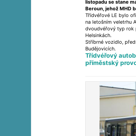
listopadu se stane 
Beroun, jehož MHD ba
Třídvéřové LE bylo of
na letošním veletrhu 
dvoudvéřový typ rok 
Helsinkách.
Stříbrné vozidlo, př
Budějovicích.
Třídvéřový autob
příměstský provo