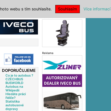
|
NSTITUCE
hoto webu s tím souhlasíte.
Souhlasím
Více informací
Reklama
Reklama
DOPORUČUJEME
Co je to autobus ?
CZECHBUS
BUSWORLD
Autobus na
Wikipedii
Hledáte práci
řidiče?
Statistika
autobusové
dopravy