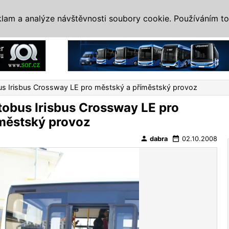
IS
ALTERNATIVY
VETERÁNI
SYSTÉMY
VELETRHY
AKCE
I
klam a analýze návštěvnosti soubory cookie. Používáním to
Reklama
us Irisbus Crossway LE pro městský a příměstský provoz
tobus Irisbus Crossway LE pro
městský provoz
person
date_range
dabra
02.10.2008