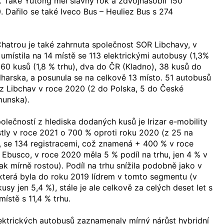
 Také Yutong měl slavný rok a zdvojnásobil 150
. Dařilo se také Iveco Bus – Heuliez Bus s 274
Chatrou je také zahrnuta společnost SOR Libchavy, v
 umístila na 14 místě se 113 elektrickými autobusy (1,3%
a 60 kusů (1,8 % trhu), dva do ČR (Kladno), 38 kusů do
harska, a posunula se na celkově 13 místo. 51 autobusů
 z Libchav v roce 2020 (2 do Polska, 5 do České
munska).
polečností z hlediska dodaných kusů je Irizar e-mobility
stly v roce 2021 o 700 % oproti roku 2020 (z 25 na
, se 134 registracemi, což znamená + 400 % v roce
 Ebusco, v roce 2020 měla 5 % podíl na trhu, jen 4 % v
k mírně rostou). Podíl na trhu snížila podobně jako v
která byla do roku 2019 lídrem v tomto segmentu (v
sy jen 5,4 %), stále je ale celkově za celých deset let s
ístě s 11,4 % trhu.
ektrických autobusů zaznamenaly mírný nárůst hybridní