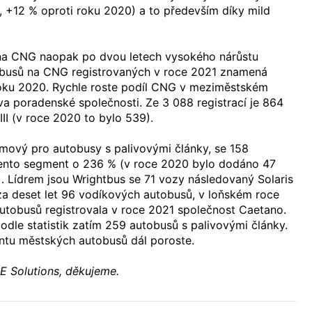
 +12 % oproti roku 2020) a to především díky mild
na CNG naopak po dvou letech vysokého nárůstu
obusů na CNG registrovaných v roce 2021 znamená
roku 2020. Rychle roste podíl CNG v meziměstském
a poradenské společnosti. Ze 3 088 registrací je 864
y III (v roce 2020 to bylo 539).
mový pro autobusy s palivovými články, se 158
 tento segment o 236 % (v roce 2020 bylo dodáno 47
 Lídrem jsou Wrightbus se 71 vozy následovaný Solaris
za deset let 96 vodíkových autobusů, v loňském roce
utobusů registrovala v roce 2021 společnost Caetano.
odle statistik zatím 259 autobusů s palivovými články.
tu městských autobusů dál poroste.
E Solutions, děkujeme.