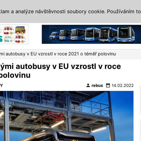
IS
ALTERNATIVY
VETERÁNI
SYSTÉMY
VELETRHY
AKCE
I
klam a analýze návštěvnosti soubory cookie. Používáním to
Reklama
ými autobusy v EU vzrostl v roce 2021 o téměř polovinu
kými autobusy v EU vzrostl v roce
polovinu
person
date_range
VY
rebus
14.02.2022