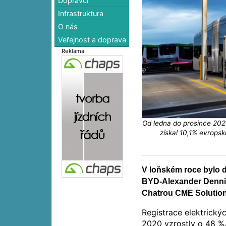
Dopravci
Infrastruktura
O nás
Veřejnost a doprava
Reklama
Od ledna do prosince 202
získal 10,1% evropsk
V loňském roce bylo d
BYD-Alexander Dennis
Chatrou CME Solutions
Registrace elektrick
2020 vzrostly o 48 %