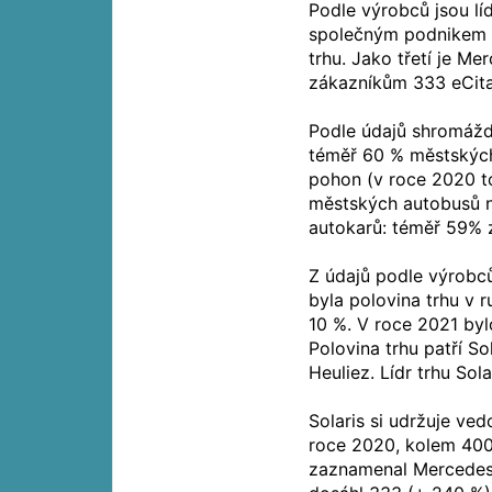
Podle výrobců jsou lí
společným podnikem B
trhu. Jako třetí je M
zákazníkům 333 eCita
Podle údajů shromáž
téměř 60 % městských 
pohon (v roce 2020 to
městských autobusů n
autokarů: téměř 59% z
Z údajů podle výrobců
byla polovina trhu v 
10 %. V roce 2021 by
Polovina trhu patří S
Heuliez. Lídr trhu Sol
Solaris si udržuje ve
roce 2020, kolem 400
zaznamenal Mercedesu