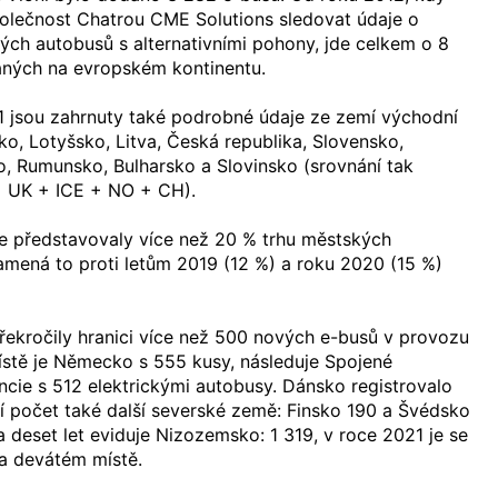
olečnost Chatrou CME Solutions sledovat údaje o
ých autobusů s alternativními pohony, jde celkem o 8
vaných na evropském kontinentu.
1 jsou zahrnuty také podrobné údaje ze zemí východní
ko, Lotyšsko, Litva, Česká republika, Slovensko,
, Rumunsko, Bulharsko a Slovinsko (srovnání tak
+ UK + ICE + NO + CH).
e představovaly více než 20 % trhu městských
amená to proti letům 2019 (12 %) a roku 2020 (15 %)
řekročily hranici více než 500 nových e-busů v provozu
ístě je Německo s 555 kusy, následuje Spojené
ancie s 512 elektrickými autobusy. Dánsko registrovalo
ší počet také další severské země: Finsko 190 a Švédsko
a deset let eviduje Nizozemsko: 1 319, v roce 2021 je se
na devátém místě.