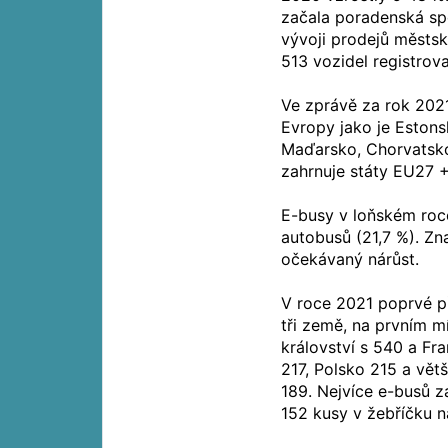
začala poradenská sp
vývoji prodejů městsk
513 vozidel registro
Ve zprávě za rok 202
Evropy jako je Estons
Maďarsko, Chorvatsko
zahrnuje státy EU27 
E-busy v loňském roc
autobusů (21,7 %). Zn
očekávaný nárůst.
V roce 2021 poprvé p
tři země, na prvním m
království s 540 a Fr
217, Polsko 215 a vět
189. Nejvíce e-busů z
152 kusy v žebříčku 