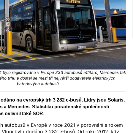
1 bylo registrováno v Evropě 333 autobusů eCitaro, Mercedes tak
ého trhu a dostal se mezi tři největší dodavatele elektrických
bateriových autobusů.
odáno na evropský trh 3 282 e-busů. Lídry jsou Solaris,
 a Mercedes. Statistiku poradenské společnosti
 ovlivnil také SOR.
ých autobusů v Evropě v roce 2021 v porovnání s rokem
. Vloni bylo dodáno 3 282 e-busů. Od roku 2012, kdy