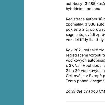
autobusy (3 285 kusů,
hybridnímu pohonu.
Registrace autobusů 
zpomalily. 3 088 aut
pokles o 2 % oproti 
segmentu, uvádí zpráv
vozidel třídy II a tříd
Rok 2021 byl také zlo
registracemi vzrostl
vodíkových autobusů).
s 37. Van Hool dodal 
21, a 20 vodíkových a
Celkově je v Evropě p
Tento pohon v segmen
Zdroj dat Chatrou CM