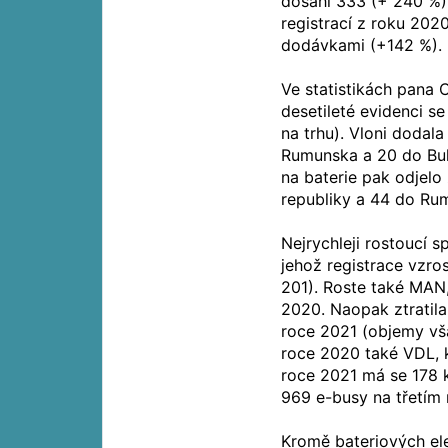
dosáhl 333 (+ 240 %).
registrací z roku 2020
dodávkami (+142 %).
Ve statistikách pana 
desetileté evidenci se
na trhu). Vloni dodal
Rumunska a 20 do Bul
na baterie pak odjelo
republiky a 44 do Ru
Nejrychleji rostoucí s
jehož registrace vzro
201). Roste také MAN
2020. Naopak ztratila
roce 2021 (objemy vša
roce 2020 také VDL, 
roce 2021 má se 178 ku
969 e-busy na třetím m
Kromě bateriových el