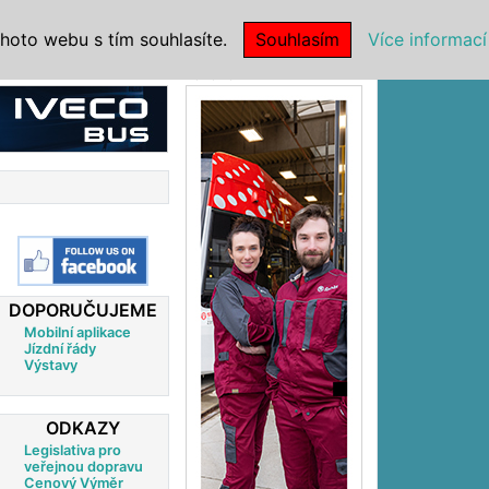
|
NSTITUCE
hoto webu s tím souhlasíte.
Souhlasím
Více informací
Reklama
DOPORUČUJEME
Mobilní aplikace
Jízdní řády
Výstavy
ODKAZY
Legislativa pro
veřejnou dopravu
Cenový Výměr