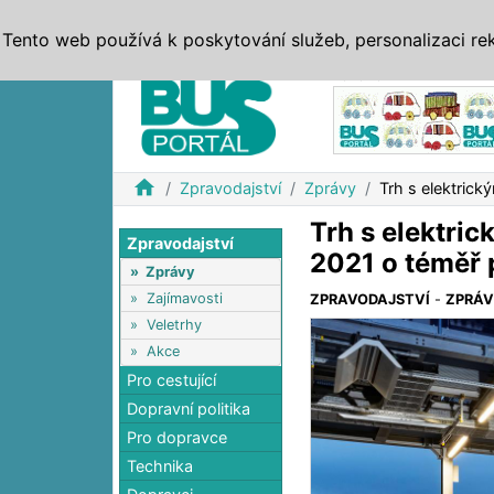
ZPRÁVY
JÍZDNÍ ŘÁDY
MHD, IDS
BUSY
SERV
Tento web používá k poskytování služeb, personalizaci re
Reklama
home
Zpravodajství
Zprávy
Trh s elektrick
Trh s elektric
Zpravodajství
2021 o téměř 
»
Zprávy
»
Zajímavosti
ZPRAVODAJSTVÍ
-
ZPRÁ
»
Veletrhy
»
Akce
Pro cestující
Dopravní politika
Pro dopravce
Technika