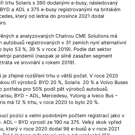
dři trhu Solaris s 390 dodanými e-busy, následovaný
YD a ADL s 375 e-busy registrovanými na britském
ercedes, který od ledna do prosince 2021 dodal
ro.
děných a analyzovaných Chatrou CME Solutions má
autobusů registrovaných v 31 zemích nyní alternativní
 bylo 53 %, 39 % v roce 2019). Podle dat sektor
etrpí pandemií (naopak je silně zasažen segment
tráta ve srovnání s rokem 2019).
 je zřejmé rozšíření trhu o větší počet. V roce 2020
rukou tří výrobců: BYD 20 %, Solaris 20 % a Volvo Buses
lo potřeba pro 50% podíl pět výrobců autobusů.
olarisu, BYD – ADL, Mercedesu, Yutong a Iveco Bus –
aris má 12 % trhu, v roce 2020 to bylo 20 %.
doucí pozici s velmi podobným počtem registrací jako v
. ADL – BYD vyrostl ze 190 na 375. Velký skok vpřed
, který v roce 2020 dodal 98 e-busů a v roce 2021