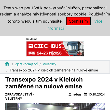
Tento web používá k poskytování služeb, personalizaci
reklam a analýze návštěvnosti soubory cookie. Používáním
tohoto webu s tím souhlasíte.
Souhlasím
Více
informací
Reklama
home
Zpravodajství
Veletrhy
Transexpo 2024 v Kielcích zaměřené na nulové emise
Transexpo 2024 v Kielcích
zaměřené na nulové emise
person
date_range
ZPRAVODAJSTVÍ
-
rebus
10.10.2024
VELETRHY