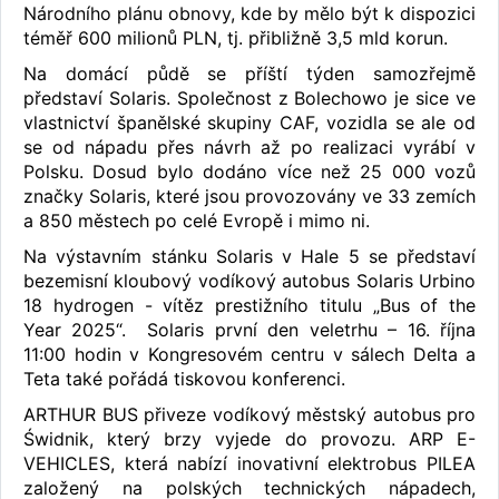
Národního plánu obnovy, kde by mělo být k dispozici
téměř 600 milionů PLN, tj. přibližně 3,5 mld korun.
Na domácí půdě se příští týden samozřejmě
představí Solaris. Společnost z Bolechowo je sice ve
vlastnictví španělské skupiny CAF, vozidla se ale od
se od nápadu přes návrh až po realizaci vyrábí v
Polsku. Dosud bylo dodáno více než 25 000 vozů
značky Solaris, které jsou provozovány ve 33 zemích
a 850 městech po celé Evropě i mimo ni.
Na výstavním stánku Solaris v Hale 5 se představí
bezemisní kloubový vodíkový autobus Solaris Urbino
18 hydrogen - vítěz prestižního titulu „Bus of the
Year 2025“. Solaris první den veletrhu – 16. října
11:00 hodin v Kongresovém centru v sálech Delta a
Teta také pořádá tiskovou konferenci.
ARTHUR BUS přiveze vodíkový městský autobus pro
Świdnik, který brzy vyjede do provozu. ARP E-
VEHICLES, která nabízí inovativní elektrobus PILEA
založený na polských technických nápadech,