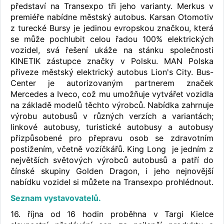
představí na Transexpo tři jeho varianty. Merkus v
premiéře nabídne městský autobus. Karsan Otomotiv
z turecké Bursy je jedinou evropskou značkou, která
se může pochlubit celou řadou 100% elektrických
vozidel, svá řešení ukáže na stánku společnosti
KINETIK zástupce značky v Polsku. MAN Polska
přiveze městský elektrický autobus Lion's City. Bus-
Center je autorizovaným partnerem značek
Mercedes a Iveco, což mu umožňuje vytvářet vozidla
na základě modelů těchto výrobců. Nabídka zahrnuje
výrobu autobusů v různých verzích a variantách;
linkové autobusy, turistické autobusy a autobusy
přizpůsobené pro přepravu osob se zdravotním
postižením, včetně vozíčkářů. King Long je jedním z
největších světových výrobců autobusů a patří do
čínské skupiny Golden Dragon, i jeho nejnovější
nabídku vozidel si můžete na Transexpo prohlédnout.
Seznam vystavovatelů.
16. října od 16 hodin proběhna v Targi Kielce