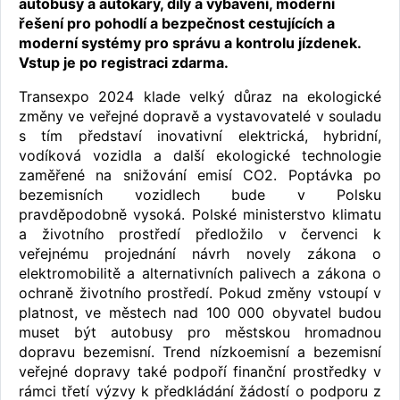
autobusy a autokary, díly a vybavení, moderní
řešení pro pohodlí a bezpečnost cestujících a
moderní systémy pro správu a kontrolu jízdenek.
Vstup je po registraci zdarma.
Transexpo 2024 klade velký důraz na ekologické
změny ve veřejné dopravě a vystavovatelé v souladu
s tím představí inovativní elektrická, hybridní,
vodíková vozidla a další ekologické technologie
zaměřené na snižování emisí CO2. Poptávka po
bezemisních vozidlech bude v Polsku
pravděpodobně vysoká. Polské ministerstvo klimatu
a životního prostředí předložilo v červenci k
veřejnému projednání návrh novely zákona o
elektromobilitě a alternativních palivech a zákona o
ochraně životního prostředí. Pokud změny vstoupí v
platnost, ve městech nad 100 000 obyvatel budou
muset být autobusy pro městskou hromadnou
dopravu bezemisní. Trend nízkoemisní a bezemisní
veřejné dopravy také podpoří finanční prostředky v
rámci třetí výzvy k předkládání žádostí o podporu z