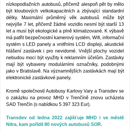
nízkopodlažních autobusů, přičemž alespoň pět by mělo
být kloubových velkokapacitních a zbývající standardní
délky. Maximální průměrný věk autobusů může být
nejvýše 7 let, přičemž žádné vozidlo nesmí být starší 13
let a musí být ekologické a plně klimatizované. K výbavě
má patřit bezpečnostní kamerový systém, Wifi, informační
systém s LED panely a vnitřními LCD displeji, akustické
hlášení zastávek i pro nevidomé. Vnější plochy vozidel
nebudou moci být využity k reklamním účelům. Zastávky
mají být vybaveny modulárními označníky, podobnými
jako v Bratislavě. Na významnějších zastávkách mají být
elektronické zastávkové panely.
Kromě společností Autobusy Karlovy Vary a Transdev se
o zakázku na provoz MHD v Trenčíně znovu ucházela
SAD Trenčín (s nabídkou 5 397 323 Eur).
Transdev od ledna 2022 zajišťuje MHD i ve městě
Nitra, kam pořídil 80 nových autobusů SOR
.