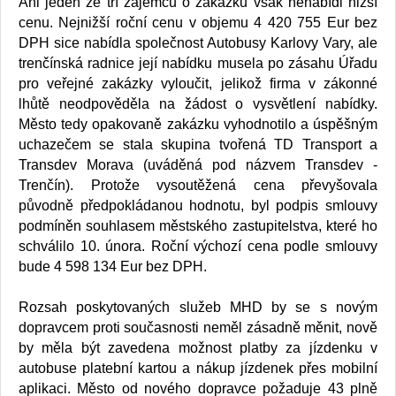
Ani jeden ze tří zájemců o zakázku však nenabídl nižší
cenu. Nejnižší roční cenu v objemu 4 420 755 Eur bez
DPH sice nabídla společnost Autobusy Karlovy Vary, ale
trenčínská radnice její nabídku musela po zásahu Úřadu
pro veřejné zakázky vyloučit, jelikož firma v zákonné
lhůtě neodpověděla na žádost o vysvětlení nabídky.
Město tedy opakovaně zakázku vyhodnotilo a úspěšným
uchazečem se stala skupina tvořená TD Transport a
Transdev Morava (uváděná pod názvem Transdev -
Trenčín). Protože vysoutěžená cena převyšovala
původně předpokládanou hodnotu, byl podpis smlouvy
podmíněn souhlasem městského zastupitelstva, které ho
schválilo 10. února. Roční výchozí cena podle smlouvy
bude 4 598 134 Eur bez DPH.
Rozsah poskytovaných služeb MHD by se s novým
dopravcem proti současnosti neměl zásadně měnit, nově
by měla být zavedena možnost platby za jízdenku v
autobuse platební kartou a nákup jízdenek přes mobilní
aplikaci. Město od nového dopravce požaduje 43 plně