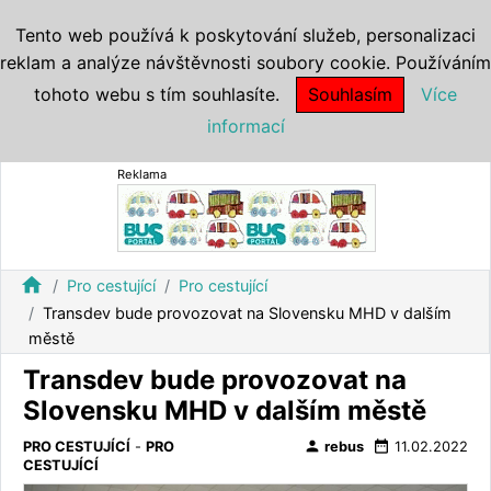
Tento web používá k poskytování služeb, personalizaci
reklam a analýze návštěvnosti soubory cookie. Používáním
tohoto webu s tím souhlasíte.
Souhlasím
Více
informací
Reklama
home
Pro cestující
Pro cestující
Transdev bude provozovat na Slovensku MHD v dalším
městě
Transdev bude provozovat na
Slovensku MHD v dalším městě
person
date_range
PRO CESTUJÍCÍ
-
PRO
rebus
11.02.2022
CESTUJÍCÍ