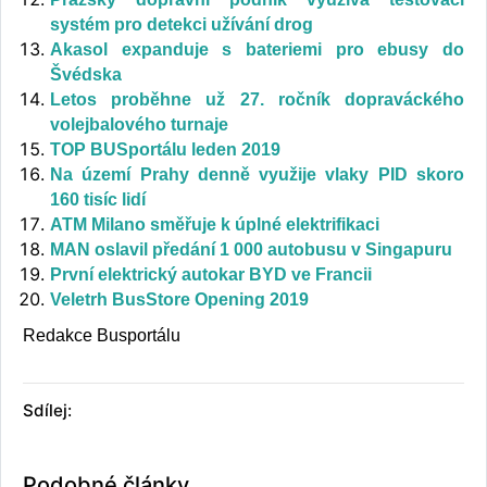
systém pro detekci užívání drog
Akasol expanduje s bateriemi pro ebusy do
Švédska
Letos proběhne už 27. ročník dopraváckého
volejbalového turnaje
TOP BUSportálu leden 2019
Na území Prahy denně využije vlaky PID skoro
160 tisíc lidí
ATM Milano směřuje k úplné elektrifikaci
MAN oslavil předání 1 000 autobusu v Singapuru
První elektrický autokar BYD ve Francii
Veletrh BusStore Opening 2019
Redakce Busportálu
Sdílej:
Podobné články