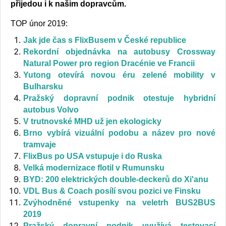
přijedou i k našim dopravcům.
TOP únor 2019:
Jak jde čas s FlixBusem v České republice
Rekordní objednávka na autobusy Crossway
Natural Power pro region Dracénie ve Francii
Yutong otevírá novou éru zelené mobility v
Bulharsku
Pražský dopravní podnik otestuje hybridní
autobus Volvo
V trutnovské MHD už jen ekologicky
Brno vybírá vizuální podobu a název pro nové
tramvaje
FlixBus po USA vstupuje i do Ruska
Velká modernizace flotil v Rumunsku
BYD: 200 elektrických double-deckerů do Xi'anu
VDL Bus & Coach posílí svou pozici ve Finsku
Zvýhodněné vstupenky na veletrh BUS2BUS
2019
Pražský dopravní podnik využívá testovací