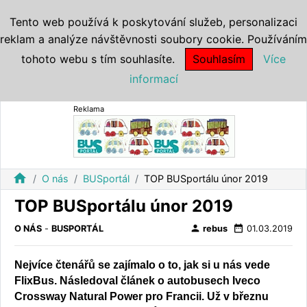
Tento web používá k poskytování služeb, personalizaci
reklam a analýze návštěvnosti soubory cookie. Používáním
tohoto webu s tím souhlasíte.
Souhlasím
Více
informací
Reklama
home
O nás
BUSportál
TOP BUSportálu únor 2019
TOP BUSportálu únor 2019
person
date_range
O NÁS
-
BUSPORTÁL
rebus
01.03.2019
Nejvíce čtenářů se zajímalo o to, jak si u nás vede
FlixBus. Následoval článek o autobusech Iveco
Crossway Natural Power pro Francii. Už v březnu