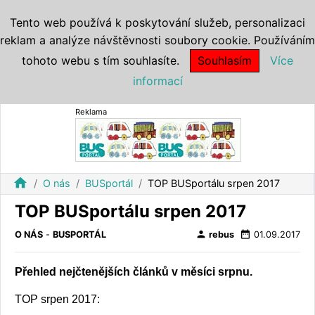
Tento web používá k poskytování služeb, personalizaci
reklam a analýze návštěvnosti soubory cookie. Používáním
tohoto webu s tím souhlasíte.
Souhlasím
Více
informací
Reklama
home
O nás
BUSportál
TOP BUSportálu srpen 2017
TOP BUSportálu srpen 2017
person
date_range
O NÁS
-
BUSPORTÁL
rebus
01.09.2017
Přehled nejčtenějších článků v měsíci srpnu.
TOP srpen 2017: