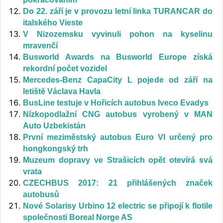
Do 22. září je v provozu letní linka TURANCAR do
italského Vieste
V Nizozemsku vyvinuli pohon na kyselinu
mravenčí
Busworld Awards na Busworld Europe získá
rekordní počet vozidel
Mercedes-Benz CapaCity L pojede od září na
letiště Václava Havla
BusLine testuje v Hořicích autobus Iveco Evadys
Nízkopodlažní CNG autobus vyrobený v MAN
Auto Uzbekistán
První meziměstský autobus Euro VI určený pro
hongkongský trh
Muzeum dopravy ve Strašicích opět otevírá svá
vrata
CZECHBUS 2017: 21 přihlášených značek
autobusů
Nové Solarisy Urbino 12 electric se připojí k flotile
společnosti Boreal Norge AS