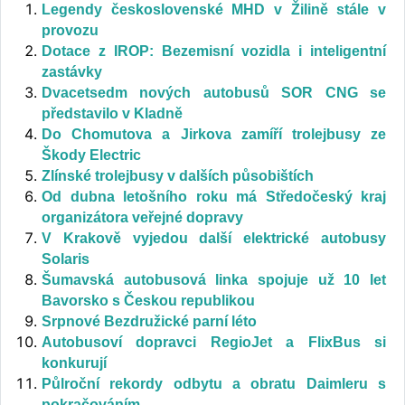
Legendy československé MHD v Žilině stále v
provozu
Dotace z IROP: Bezemisní vozidla i inteligentní
zastávky
Dvacetsedm nových autobusů SOR CNG se
představilo v Kladně
Do Chomutova a Jirkova zamíří trolejbusy ze
Škody Electric
Zlínské trolejbusy v dalších působištích
Od dubna letošního roku má Středočeský kraj
organizátora veřejné dopravy
V Krakově vyjedou další elektrické autobusy
Solaris
Šumavská autobusová linka spojuje už 10 let
Bavorsko s Českou republikou
Srpnové Bezdružické parní léto
Autobusoví dopravci RegioJet a FlixBus si
konkurují
Půlroční rekordy odbytu a obratu Daimleru s
pokračováním