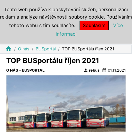
Tento web používá k poskytování služeb, personalizaci
reklam a analýze návštěvnosti soubory cookie. Používáním
tohoto webu s tím souhlasíte.
Souhlasím
Více
informací
home
O nás
BUSportál
TOP BUSportálu říjen 2021
TOP BUSportálu říjen 2021
person
date_range
O NÁS
-
BUSPORTÁL
rebus
01.11.2021