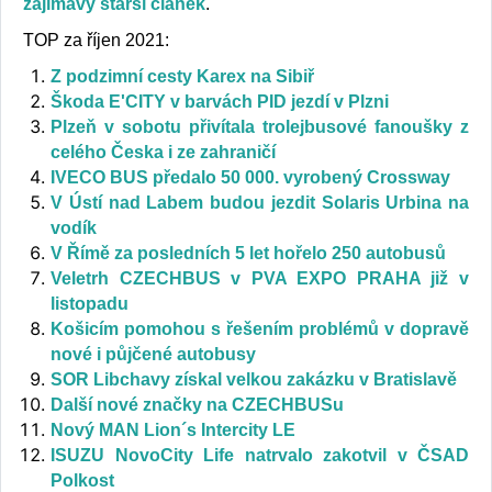
zajímavý starší článek
.
TOP za říjen 2021:
Z podzimní cesty Karex na Sibiř
Škoda E'CITY v barvách PID jezdí v Plzni
Plzeň v sobotu přivítala trolejbusové fanoušky z
celého Česka i ze zahraničí
IVECO BUS předalo 50 000. vyrobený Crossway
V Ústí nad Labem budou jezdit Solaris Urbina na
vodík
V Římě za posledních 5 let hořelo 250 autobusů
Veletrh CZECHBUS v PVA EXPO PRAHA již v
listopadu
Košicím pomohou s řešením problémů v dopravě
nové i půjčené autobusy
SOR Libchavy získal velkou zakázku v Bratislavě
Další nové značky na CZECHBUSu
Nový MAN Lion´s Intercity LE
ISUZU NovoCity Life natrvalo zakotvil v ČSAD
Polkost