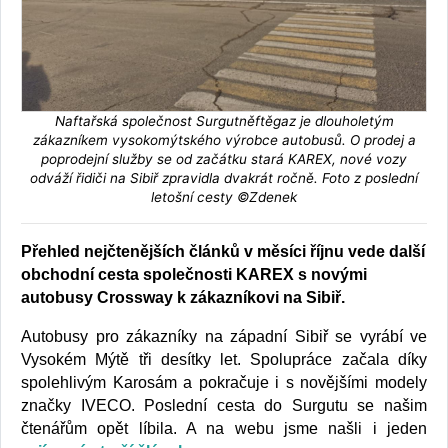
Naftařská společnost Surgutněftěgaz je dlouholetým
zákazníkem vysokomýtského výrobce autobusů. O prodej a
poprodejní služby se od začátku stará KAREX, nové vozy
odváží řidiči na Sibiř zpravidla dvakrát ročně. Foto z poslední
letošní cesty ©Zdenek
Přehled nejčtenějších článků v měsíci říjnu vede další
obchodní cesta společnosti KAREX s novými
autobusy Crossway k zákazníkovi na Sibiř.
Autobusy pro zákazníky na západní Sibiř se vyrábí ve
Vysokém Mýtě tři desítky let. Spolupráce začala díky
spolehlivým Karosám a pokračuje i s novějšími modely
značky IVECO. Poslední cesta do Surgutu se našim
čtenářům opět líbila. A na webu jsme našli i jeden