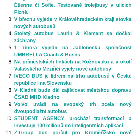
Étienne či Sofie. Testované trolejbusy v ulicích
Plzně.
V březnu vyjede v Královéhradeckém kraji stovka
nových autobusů
Stoletý autobus Laurin & Klement se dočkal
záchrany
1. února vyjede na Jablonecku společnost
UMBRELLA Coach & Buses
Na příměstských linkách na Rožnovsku a v okolí
Valašského Meziříčí vyjely nové autobusy
IVECO BUS je lídrem na trhu autobusů v České
republice i na Slovensku
V Kladně bude dál zajišťovat městskou dopravu
ČSAD MHD Kladno
Volvo uvádí na evopský trh zcela nový
dvoupodlažní autobus
STUDENT AGENCY prochází transformací a
investuje 100 milionů do inteligentních aplikací
Z-Group bus pořídil pro Kroměřížsko nové