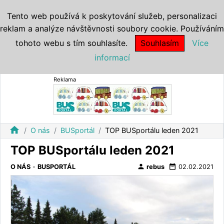
Tento web používá k poskytování služeb, personalizaci
reklam a analýze návštěvnosti soubory cookie. Používáním
tohoto webu s tím souhlasíte.
Souhlasím
Více
informací
Reklama
home
O nás
BUSportál
TOP BUSportálu leden 2021
TOP BUSportálu leden 2021
person
date_range
O NÁS
-
BUSPORTÁL
rebus
02.02.2021