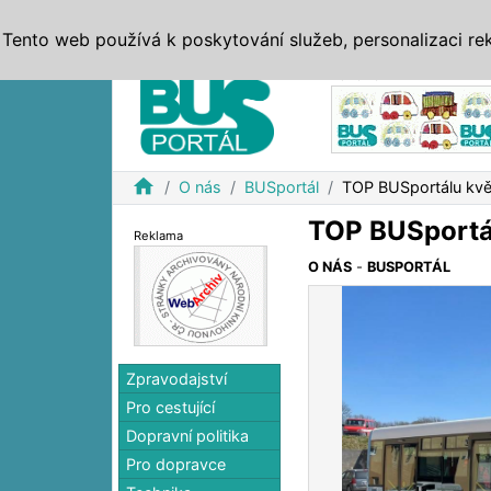
ZPRÁVY
JÍZDNÍ ŘÁDY
MHD, IDS
BUSY
SERV
Tento web používá k poskytování služeb, personalizaci re
Reklama
home
O nás
BUSportál
TOP BUSportálu kvě
TOP BUSportá
Reklama
O NÁS
-
BUSPORTÁL
Zpravodajství
Pro cestující
Dopravní politika
Pro dopravce