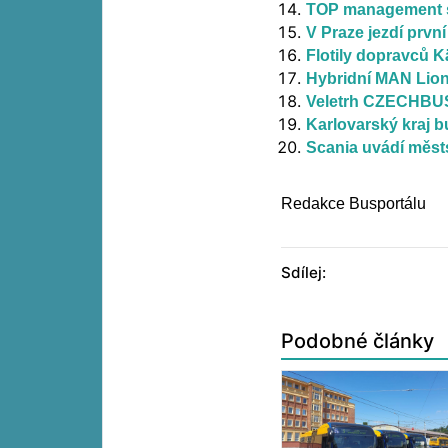
TOP management sk
V Praze jezdí prv
Flotily dopravců K
Hybridní MAN Lion'
Veletrh CZECHBUS
Karlovarský kraj 
Scania uvádí měst
Redakce Busportálu
Sdílej:
Podobné články