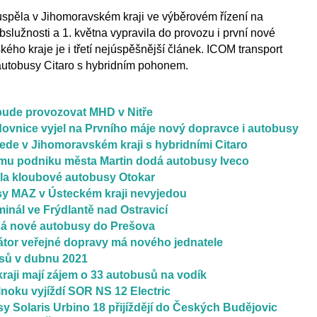
pěla v Jihomoravském kraji ve výběrovém řízení na
služnosti a 1. května vypravila do provozu i první nové
ého kraje je i třetí nejúspěšnější článek. ICOM transport
 autobusy Citaro s hybridním pohonem.
ude provozovat MHD v Nitře
dovnice vyjel na Prvního máje nový dopravce i autobusy
ede v Jihomoravském kraji s hybridními Citaro
u podniku města Martin dodá autobusy Iveco
ala kloubové autobusy Otokar
y MAZ v Ústeckém kraji nevyjedou
inál ve Frýdlantě nad Ostravicí
á nové autobusy do Prešova
átor veřejné dopravy má nového jednatele
sů v dubnu 2021
raji mají zájem o 33 autobusů na vodík
oku vyjíždí SOR NS 12 Electric
y Solaris Urbino 18 přijíždějí do Českých Budějovic