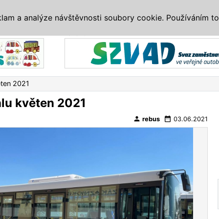
IS
ALTERNATIVY
VETERÁNI
SYSTÉMY
VELETRHY
AKCE
I
klam a analýze návštěvnosti soubory cookie. Používáním to
Reklama
ten 2021
lu květen 2021
person
date_range
rebus
03.06.2021