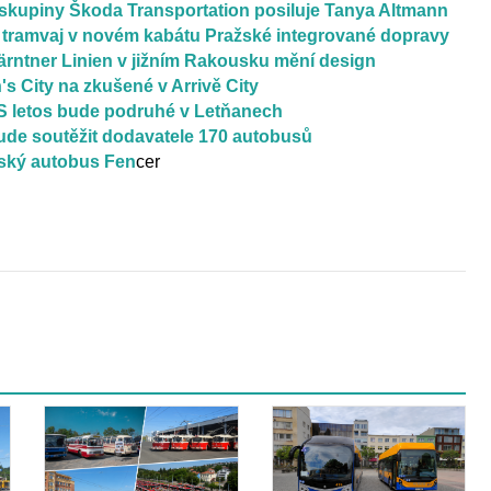
upiny Škoda Transportation posiluje Tanya Altmann
ní tramvaj v novém kabátu Pražské integrované dopravy
ärntner Linien v jižním Rakousku mění design
s City na zkušené v Arrivě City
 letos bude podruhé v Letňanech
bude soutěžit dodavatele 170 autobusů
ský autobus Fen
cer