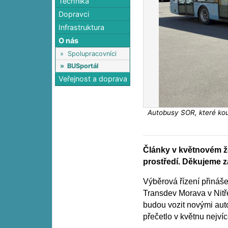
Technika
Dopravci
Infrastruktura
O nás
»
Spolupracovníci
»
BUSportál
Veřejnost a doprava
Autobusy SOR, které kou
Články v květnovém ž
prostředí. Děkujeme z
Výběrová řízení přináše
Transdev Morava v Nitř
budou vozit novými aut
přečetlo v květnu nejvíc