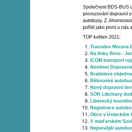
Společnost BDS-BUS us
provozování dopravní ob
autobusy. Z Jihomoravsk
pořídí jako první u nás
TOP květen 2021:
Transdev Morava b
Na linku Brno - Je
ICOM transport vyj
Novému Dopravním
Bratislava objedn
Běloruské autobus
Nový dopravní term
SOR Libchavy dod
Liberecký koordin
Registrace autobu
Obce v Ústeckém k
V maďarském Szoln
Nejnovější autobus