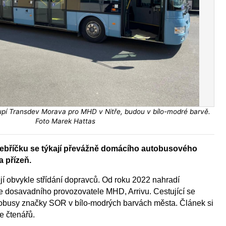
pí Transdev Morava pro MHD v Nitře, budou v bílo-modré barvě.
Foto Marek Hattas
ebříčku se týkají převážně domácího autobusového
a přízeň.
jí obvykle střídání dopravců. Od roku 2022 nahradí
e dosavadního provozovatele MHD, Arrivu. Cestující se
obusy značky SOR v bílo-modrých barvách města. Článek si
e čtenářů.