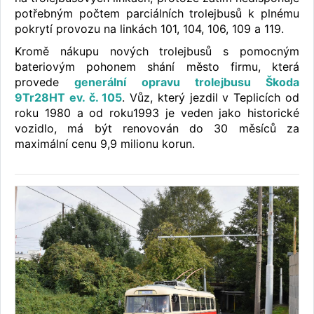
potřebným počtem parciálních trolejbusů k plnému
pokrytí provozu na linkách 101, 104, 106, 109 a 119.
Kromě nákupu nových trolejbusů s pomocným
bateriovým pohonem shání město firmu, která
provede
generální opravu trolejbusu Škoda
9Tr28HT ev. č. 105
. Vůz, který jezdil v Teplicích od
roku 1980 a od roku1993 je veden jako historické
vozidlo, má být renovován do 30 měsíců za
maximální cenu 9,9 milionu korun.