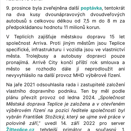
9. prosince byla zveřejněna další
poptávka
, tentokrát
na dva kusy dvounápravových dvoudveřových
autobusů s celkovou délkou od 7,5 m do 8 m za
předpokládanou hodnotu 11 milionů korun.
V Teplicích zajišťuje městskou dopravu 15 let
společnost Arriva. Proti jiným městům jsou Teplice
specifické, infrastrukturu i vozidla jsou ve vlastnictví
města. Trolejbusy a autobusy dopravci pouze
pronajímá. Arrivě City končí příští rok smlouva a
město se rozhodlo dále jí neprodloužit ani
nevyvyhlásilo na další provoz MHD výběrové řízení.
Na jaře 2021 odsouhlasila rada i zastupitelé založení
vlastního dopravního podniku. Ten by měl podle
plánu převzít provoz od ledna 2024. „
Společnost
Městská doprava Teplice je založena a v otevřeném
výběrovém řízení na pozici ředitele společnosti byl
vybrán František Stožický, který se ujme své práce v
polovině září
,“ uvedl 14. září 2022 pro server
Žítteplice.cz
tehdejší primátor a současný 1.