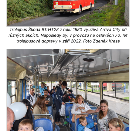
Trolejbus Škoda 9TrHT28 z roku 1980 využívá Arriva City při
různých akcích. Naposledy byl v provozu na oslavách 70. let
trolejbusové dopravy v září 2022. Foto Zdeněk Kresa