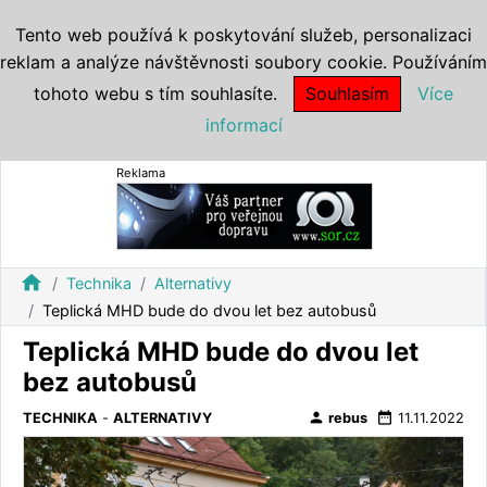
Tento web používá k poskytování služeb, personalizaci
reklam a analýze návštěvnosti soubory cookie. Používáním
tohoto webu s tím souhlasíte.
Souhlasím
Více
informací
Reklama
home
Technika
Alternativy
Teplická MHD bude do dvou let bez autobusů
Teplická MHD bude do dvou let
bez autobusů
person
date_range
TECHNIKA
-
ALTERNATIVY
rebus
11.11.2022