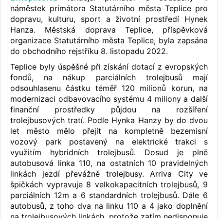
náměstek primátora Statutárního města Teplice pro
dopravu, kulturu, sport a životní prostředí Hynek
Hanza. Městská doprava Teplice, příspěvková
organizace Statutárního města Teplice, byla zapsána
do obchodního rejstříku 8. listopadu 2022.
Teplice byly úspěšné při získání dotací z evropských
fondů, na nákup parciálních trolejbusů mají
odsouhlasenu částku téměř 120 milionů korun, na
modernizaci odbavovacího systému 4 miliony a další
finanční prostředky půjdou na rozšíření
trolejbusových tratí. Podle Hynka Hanzy by do dvou
let město mělo přejít na kompletně bezemisní
vozový park postavený na elektrické trakci s
využitím hybridních trolejbusů. Dosud je plně
autobusová linka 110, na ostatních 10 pravidelných
linkách jezdí převážně trolejbusy. Arriva City ve
špičkách vypravuje 8 velkokapacitních trolejbusů, 9
parciálních 12m a 6 standardních trolejbusů. Dále 6
autobusů, z toho dva na linku 110 a 4 jako doplnění
na trolejbusových linkách, protože zatím nedisponuje