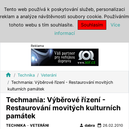
Tento web používá k poskytování služeb, personalizaci
reklam a analýze návštěvnosti soubory cookie. Používáním
tohoto webu s tím souhlasíte.
Souhlasím
Více
informací
Reklama
home
Technika
Veteráni
Techmania: Výběrové řízení - Restaurování movitých
kulturních památek
Techmania: Výběrové řízení -
Restaurování movitých kulturních
památek
person
date_range
TECHNIKA
-
VETERÁNI
dabra
26.02.2010