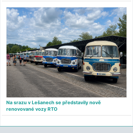
Na srazu v Lešanech se představily nově
renovované vozy RTO