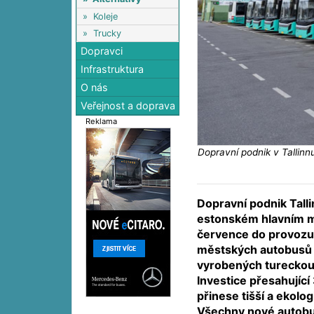
»
Koleje
»
Trucky
Dopravci
Infrastruktura
O nás
Veřejnost a doprava
Reklama
Dopravní podnik v Talli
Dopravní podnik Talli
estonském hlavním m
července do provozu
městských autobusů 
vyrobených tureckou
Investice přesahující
přinese tišší a ekolog
Všechny nové autobu