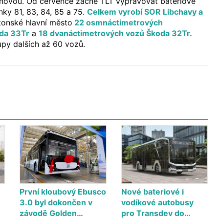
ví novou. Od července začne TLT vypravovat bateriové
nky 81, 83, 84, 85 a 75.
Celkem vyrobí SOR Libchavy a
tonské hlavní město
22 osmnáctimetrových
da 33Tr
a
18 dvanáctimetrových vozů Škoda 32Tr.
py dalších až 60 vozů.
První kloubový Ebusco
Nové bateriové i
3.0 byl dokončen v
vodíkové autobusy
závodě Golden…
pro Transdev do…