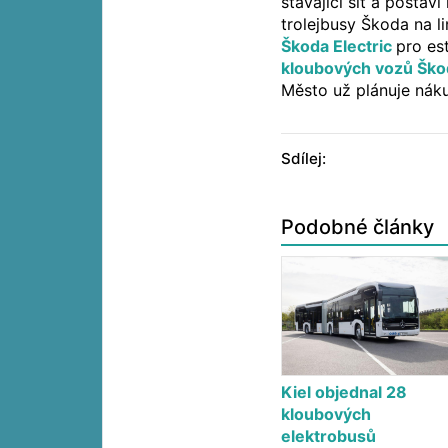
stávající síť a posta
trolejbusy Škoda na li
Škoda Electric
pro es
kloubových vozů Ško
Město už plánuje náku
Sdílej:
Podobné články
Kiel objednal 28
kloubových
elektrobusů