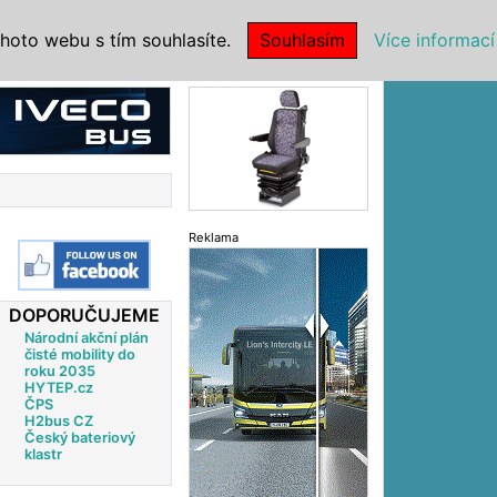
|
NSTITUCE
hoto webu s tím souhlasíte.
Souhlasím
Více informací
Reklama
Reklama
DOPORUČUJEME
Národní akční plán
čisté mobility do
roku 2035
HYTEP.cz
ČPS
H2bus CZ
Český bateriový
klastr