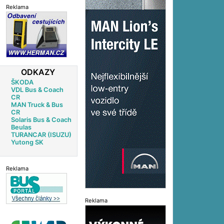
Reklama
ODKAZY
ŠKODA
VDL Bus & Coach
CR
MAN Truck & Bus
CR
Solaris Bus & Coach
Beulas
TURANCAR (ISUZU)
Yutong SK
Reklama
Reklama