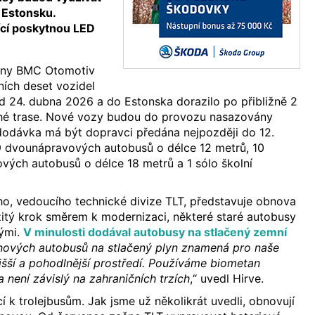
 Estonsku.
ící poskytnou LED
eny BMC Otomotiv
ních deset vozidel
d 24. dubna 2026 a do Estonska dorazilo po přibližně 2
hé trase. Nové vozy budou do provozu nasazovány
dodávka má být dopravci předána nejpozději do 12.
9 dvounápravových autobusů o délce 12 metrů, 10
vých autobusů o délce 18 metrů a 1 sólo školní
o, vedoucího technické divize TLT, představuje obnova
itý krok směrem k modernizaci, některé staré autobusy
ými.
V minulosti dodával autobusy na stlačený zemní
 nových autobusů na stlačený plyn znamená pro naše
tišší a pohodlnější prostředí. Používáme biometan
 není závislý na zahraničních trzích
,“ uvedl Hirve.
cí k trolejbusům. Jak jsme už několikrát uvedli, obnovují