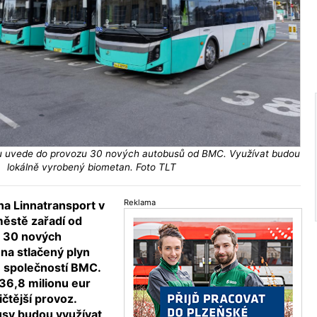
nnu uvede do provozu 30 nových autobusů od BMC. Využívat budou
lokálně vyrobený biometan. Foto TLT
Reklama
na Linnatransport v
ěstě zařadí od
 30 nových
na stlačený plyn
 společností BMC.
 36,8 milionu eur
ičtější provoz.
sy budou využívat