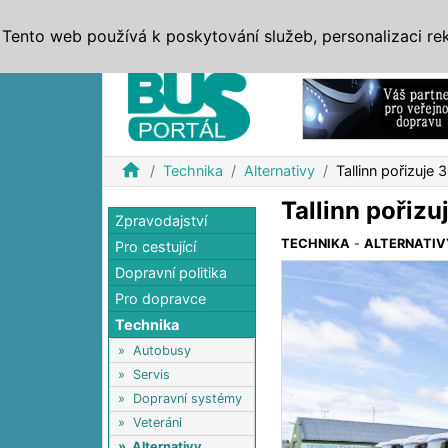
ZPRÁVY
JÍZDNÍ ŘÁDY
MHD, IDS
BUSY
SERV
Tento web používá k poskytování služeb, personalizaci re
Reklama
home
Technika
Alternativy
Tallinn pořizuj
Tallinn pořiz
Zpravodajství
TECHNIKA
-
ALTERNATIV
Pro cestující
Dopravní politika
Pro dopravce
Technika
»
Autobusy
»
Servis
»
Dopravní systémy
»
Veteráni
»
Alternativy