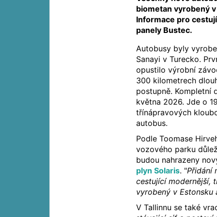
biometan vyrobený v
Informace pro cestuj
panely Bustec.
Autobusy byly vyrob
Sanayi v Turecko. Prv
opustilo výrobní závo
300 kilometrech dlou
postupně. Kompletní 
května 2026. Jde o 1
třínápravových kloubo
autobus.
Podle Toomase Hirveh
vozového parku důlež
budou nahrazeny nov
plyn Solaris
. "
Přidání
cestující modernější, 
vyrobený v Estonsku a
V Tallinnu se také vra