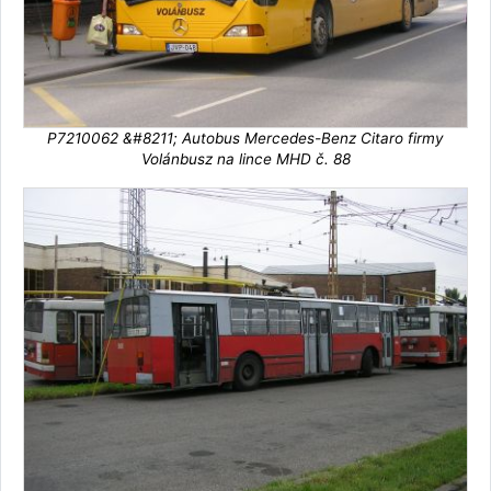
P7210062 &#8211; Autobus Mercedes-Benz Citaro firmy
Volánbusz na lince MHD č. 88