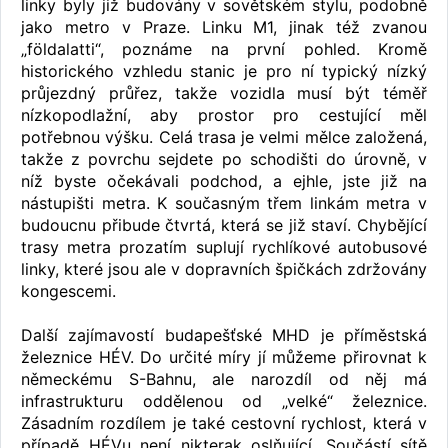
linky byly již budovány v sovětském stylu, podobně
jako metro v Praze. Linku M1, jinak též zvanou
„földalatti“, poznáme na první pohled. Kromě
historického vzhledu stanic je pro ní typický nízký
průjezdný průřez, takže vozidla musí být téměř
nízkopodlažní, aby prostor pro cestující měl
potřebnou výšku. Celá trasa je velmi mělce založená,
takže z povrchu sejdete po schodišti do úrovně, v
níž byste očekávali podchod, a ejhle, jste již na
nástupišti metra. K současným třem linkám metra v
budoucnu přibude čtvrtá, která se již staví. Chybějící
trasy metra prozatím suplují rychlíkové autobusové
linky, které jsou ale v dopravních špičkách zdržovány
kongescemi.
Další zajímavostí budapešťské MHD je příměstská
železnice HÉV. Do určité míry jí můžeme přirovnat k
německému S-Bahnu, ale narozdíl od něj má
infrastrukturu oddělenou od „velké“ železnice.
Zásadním rozdílem je také cestovní rychlost, která v
případě HÉVu není nikterak oslňující. Součástí sítě