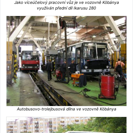
Jako víceúčelový pracovní vůz je ve vozovně Köbánya
využíván přední díl Ikarusu 280
Autobusovo-trolejbusová dílna ve vozovně Köbánya