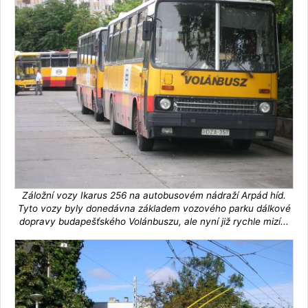
Záložní vozy Ikarus 256 na autobusovém nádraží Arpád híd.
Tyto vozy byly donedávna základem vozového parku dálkové
dopravy budapešťského Volánbuszu, ale nyní již rychle mizí...