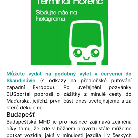
Můžete vydat na podobný výlet v červenci do
Skandinávie
(s odkazy na předloňské putování
západní Evropou). Po uveřejnění pozvánky
BUSportál poprosil o zážitky z minulé cesty do
Maďarska, jejïchž první část dnes uveřejňujeme a za
které děkujeme.
Budapešť
Budapešťská MHD je pro našince zajímavá zejména
díky tomu, že zde v běžném provozu stále můžeme
potkat vozidla, jaká v minulosti jezdila i v českých