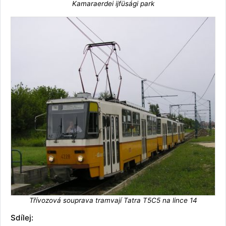
Kamaraerdei ijfüsági park
Třívozová souprava tramvají Tatra T5C5 na lince 14
Sdílej: