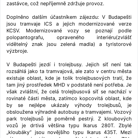
zastávce, což nepříjemně zdržuje provoz.
Doplněno dalším účastníkem zájezdu: V Budapešti
jsou tramvaje ICS a jejich modernizované verze
KCSV. Modernizované vozy se poznají podle
polopantografu, opraveného interiéru(zvlášť
vidětelný znak jsou zelená madla) a tyristorové
výzbroje.
V Budapešti jezdí i trolejbusy. Jejich síť není tak
rozsáhlá jako ta tramvajová, ale zato v centru města
existuje oblast, kde je tolik trolejbusových tratí, že
tam jiný prostředek MHD v podstatě není potřeba. Je
však zvláštní, že celá trolejbusová síť se nachází v
rovinaté části města, zatímco kopcovitá oblast, kde
by se nejlépe ukázaly výhody trolejbusů, je
obsloužena výhradně autobusy a tramvajemi. Vozový
park trolejbusů je poměrně pestrý. Z kloubových
vozů je drtivá většina typu Ikarus 280T. Zbylé
„kloubáky“ jsou novějšího typu Ikarus 435T. Mezi