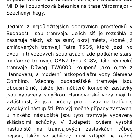
MHD je i ozubnicová železnice na trase Városmajor –
Szechényi-hegy.
Jedním z nejdůležitějších dopravních prostředků v
Budapešti jsou tramvaje. Jejich síť je rozsáhlá a
zasahuje někdy až na samý okraj města, Kromě již
zmiňovaných tramvají Tatra T5C5, které jezdí ve
dvou- i třívozových soupravách, zde potkáme starší
maďarské tramvaje GANZ typu KCSV, dále německé
tramvaje Düwag TW6000, koupené jako ojeté z
Hannoveru, a moderní nízkopodlažní vozy Siemens
Combino. Všechny budapešťské tramvaje jsou
obousměrné, takže jen některé konečné zastávky
jsou vybaveny smyčkou. Hannoverské vozy mají tu
zvláštnost, že jsou určeny pro provoz na tratích s
vysokými nástupišti. Pro výjimečné případy zastavení
u nízkého nástupiště jsou tyto tramvaje vybaveny
skládacími schůdky. V Budapešti ovšem vysoká
nástupiště na tramvajových zastávkách vůbec
nejsou, takže se schůdky musí sklápět na každé