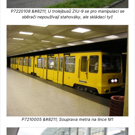
P7220108 &#8211; U trolejbusů ZIU-9 se pro manipulaci se
sběrači nepoužívají stahováky, ale skládací tyč
P7210005 &#8211; Souprava metra na lince M1