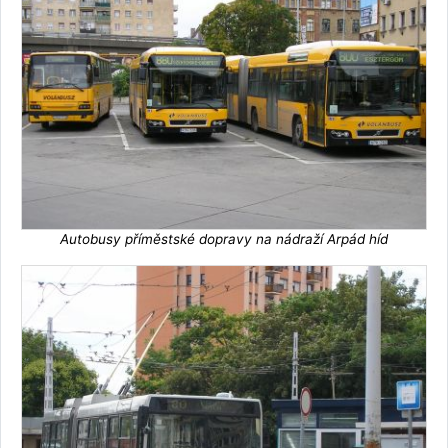
Autobusy příměstské dopravy na nádraží Arpád híd