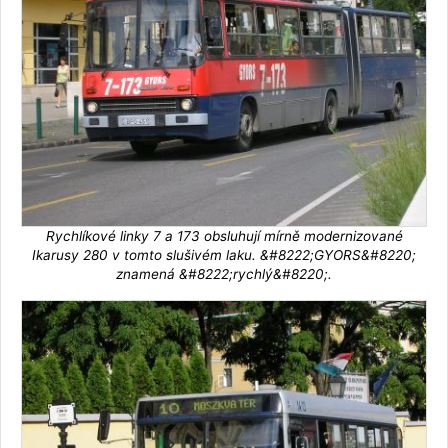
Rychlíkové linky 7 a 173 obsluhují mírně modernizované
Ikarusy 280 v tomto slušivém laku. &#8222;GYORS&#8220;
znamená &#8222;rychlý&#8220;.