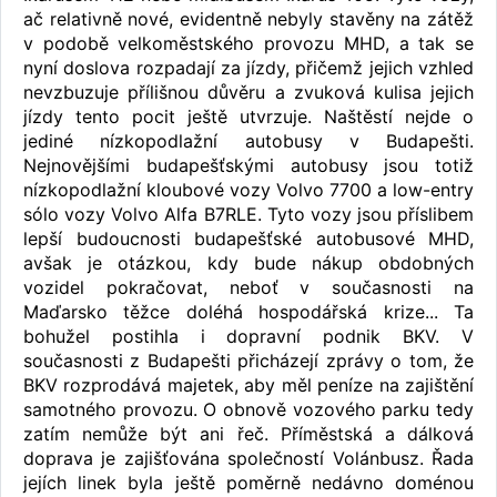
ač relativně nové, evidentně nebyly stavěny na zátěž
v podobě velkoměstského provozu MHD, a tak se
nyní doslova rozpadají za jízdy, přičemž jejich vzhled
nevzbuzuje přílišnou důvěru a zvuková kulisa jejich
jízdy tento pocit ještě utvrzuje. Naštěstí nejde o
jediné nízkopodlažní autobusy v Budapešti.
Nejnovějšími budapešťskými autobusy jsou totiž
nízkopodlažní kloubové vozy Volvo 7700 a low-entry
sólo vozy Volvo Alfa B7RLE. Tyto vozy jsou příslibem
lepší budoucnosti budapešťské autobusové MHD,
avšak je otázkou, kdy bude nákup obdobných
vozidel pokračovat, neboť v současnosti na
Maďarsko těžce doléhá hospodářská krize... Ta
bohužel postihla i dopravní podnik BKV. V
současnosti z Budapešti přicházejí zprávy o tom, že
BKV rozprodává majetek, aby měl peníze na zajištění
samotného provozu. O obnově vozového parku tedy
zatím nemůže být ani řeč. Příměstská a dálková
doprava je zajišťována společností Volánbusz. Řada
jejích linek byla ještě poměrně nedávno doménou