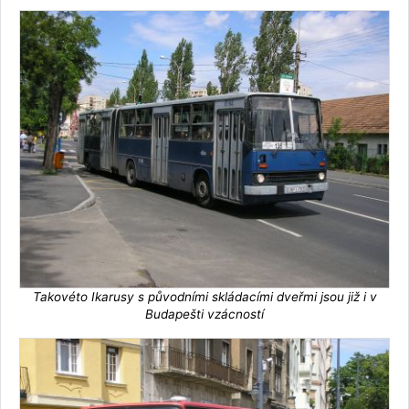
Takovéto Ikarusy s původními skládacími dveřmi jsou již i v
Budapešti vzácností