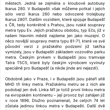
městech. Jedná se zejména o kloubové autobusy
Ikarus 280. V Budapešti však můžeme potkat i jejich
sólo verzi Ikarus 260 nebo odvozené trolejbusy
Ikarus 280T. Dalším vozidlem, které spojuje Budapešť
s ČR, tedy konkrétně s Prahou, jsou ruské soupravy
metra typu Ev. Jejich pražskou obdobu, typ Ečs, již v
našem hlavním městě najdeme jen jako muzejní. O
něco novější soupravy metra typu 81-71, které ve své
původní verzi z pražského podzemí již takřka
vymizely, jsou v Budapešti základem vozového parku
metra. Českým prvkem v Budapešti jsou tramvaje
Tatra T5C5, které byly českým výrobcem vyvinuty
speciálně pro Budapešť (a nikde jinde ani nejezdí).
Obdobně jako v Praze, i v Budapešti jsou páteří sítě
MHD tři linky metra. Pražskému metru se z nich ale
podobají jen dvě. Linka M1 je totiž první linkou metra
na evropském kontinentu – její provoz byl zahájen již
v roce 1896. Dlužno poznamenat, že celých 74 let
zůstala jedinou linkou metra v Budapešti. Další dvě