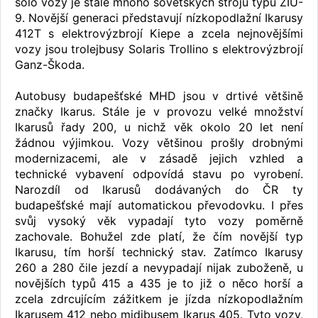
sólo vozy je stále mnoho sovětských strojů typu ZIU-
9. Novější generaci představují nízkopodlažní Ikarusy
412T s elektrovýzbrojí Kiepe a zcela nejnovějšími
vozy jsou trolejbusy Solaris Trollino s elektrovýzbrojí
Ganz-Škoda.
Autobusy budapešťské MHD jsou v drtivé většině
značky Ikarus. Stále je v provozu velké množství
Ikarusů řady 200, u nichž věk okolo 20 let není
žádnou výjimkou. Vozy většinou prošly drobnými
modernizacemi, ale v zásadě jejich vzhled a
technické vybavení odpovídá stavu po vyrobení.
Narozdíl od Ikarusů dodávaných do ČR ty
budapešťské mají automatickou převodovku. I přes
svůj vysoký věk vypadají tyto vozy poměrně
zachovale. Bohužel zde platí, že čím novější typ
Ikarusu, tím horší technický stav. Zatímco Ikarusy
260 a 280 čile jezdí a nevypadají nijak zuboženě, u
novějších typů 415 a 435 je to již o něco horší a
zcela zdrcujícím zážitkem je jízda nízkopodlažním
Ikarusem 412 nebo midibusem Ikarus 405. Tyto vozy,