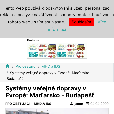
Tento web používá k poskytování služeb, personalizaci
reklam a analýze návštěvnosti soubory cookie. Používáním
tohoto webu s tím souhlasíte.
Souhlasím
Více
informací
Reklama
home
Pro cestující
MHD a IDS
Systémy veřejné dopravy v Evropě: Maďarsko -
Budapešť
Systémy veřejné dopravy v
Evropě: Maďarsko - Budapešť
person
date_range
PRO CESTUJÍCÍ
-
MHD A IDS
jamar
04.04.2009