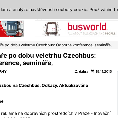
IS
ALTERNATIVY
VETERÁNI
SYSTÉMY
VELETRHY
AKCE
I
klam a analýze návštěvnosti soubory cookie. Používáním to
Reklama
áře po dobu veletrhu Czechbus: Odborné konference, semináře,
áře po dobu veletrhu Czechbus:
rence, semináře,
person
date_range
RHY
dabra
19.11.2015
vazbou na Czechbus. Odkazy. Aktualizováno
me.
reklamě na dopravních prostředcích v Praze - Inovační