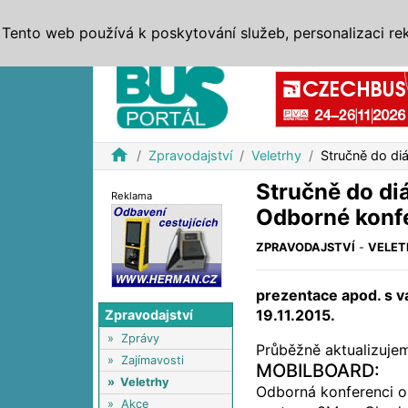
ZPRÁVY
JÍZDNÍ ŘÁDY
MHD, IDS
BUSY
SERV
Tento web používá k poskytování služeb, personalizaci re
Reklama
home
Zpravodajství
Veletrhy
Stručně do di
Stručně do di
Reklama
Odborné konfe
ZPRAVODAJSTVÍ
-
VELET
prezentace apod. s 
19.11.2015.
Zpravodajství
»
Zprávy
Průběžně aktualizuje
»
Zajímavosti
MOBILBOARD:
»
Veletrhy
Odborná konferenci o 
»
Akce