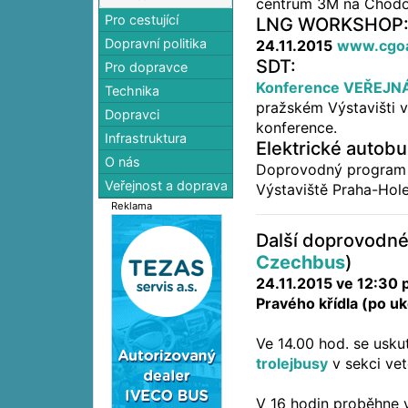
centrum 3M na Chod
Pro cestující
LNG WORKSHOP
Dopravní politika
24.11.2015
www.cgoa
SDT:
Pro dopravce
Konference VEŘEJN
Technika
pražském Výstavišti 
Dopravci
konference.
Infrastruktura
Elektrické autobu
O nás
Doprovodný program
Veřejnost a doprava
Výstaviště Praha-Hol
Reklama
Další doprovodné 
Czechbus
)
24.11.2015 ve 12:30 
Pravého křídla (po u
Ve 14.00 hod. se usku
trolejbusy
v sekci ve
V 16 hodin proběhne 