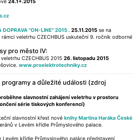
ově
24.1+.2015
:
.cz
Á DOPRAVA "ON-LINE" 2015
.
25.11.2015
se na
v rámci veletrhu CZECHBUS uskuteční 9. ročník odborné
sy pro město IV:
 veletrhu CZECHBUS 2015
26. listopadu 2015
ešovice.
www.proelektrotechniky.cz
programy a důležité události (zdroj
proběhne slavnostní zahájení veletrhu v prostoru
končení série tiskových konferencí)
teční slavnostní křest nové
knihy Martina Haráka České
teránů v Levém křídle Průmyslového palace.
v Levém křídle Průmyslového paláce představení