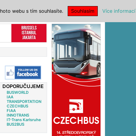
|
NSTITUCE
hoto webu s tím souhlasíte.
Souhlasím
Více informací
Reklama
DOPORUČUJEME
BUSWORLD
IAA
TRANSPORTATION
CZECHBUS
FIAA
INNOTRANS
IT-Trans Karlsruhe
BUS2BUS