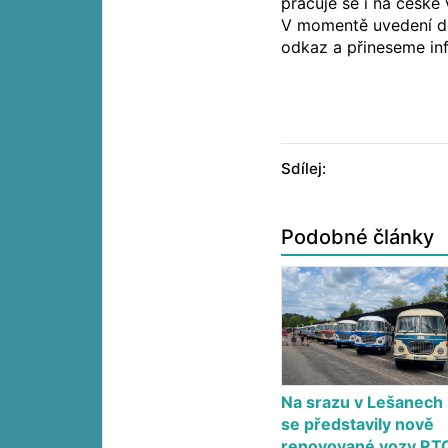
pracuje se i na české 
V momentě uvedení d
odkaz a přineseme in
Sdílej:
Podobné články
Na srazu v Lešanech
se představily nově
renovované vozy RT