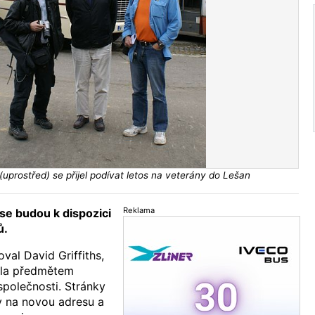
 (uprostřed) se přijel podívat letos na veterány do Lešan
Reklama
se budou k dispozici
ů.
val David Griffiths,
ala předmětem
společnosti. Stránky
 na novou adresu a