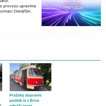
verzi.
o provozu upravíme
formaci čtenářům.
Pražský dopravní
podnik si z Brna
O
odváží první