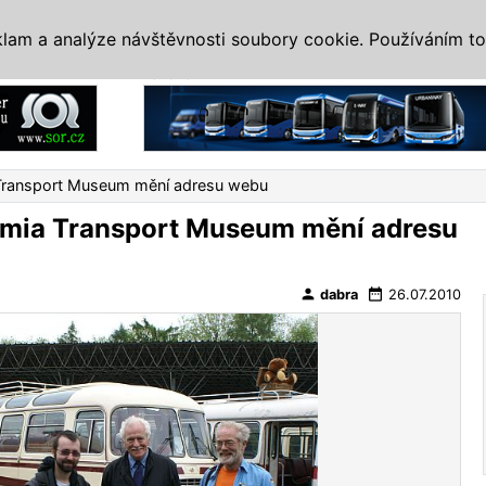
IS
ALTERNATIVY
VETERÁNI
SYSTÉMY
VELETRHY
AKCE
I
klam a analýze návštěvnosti soubory cookie. Používáním to
Reklama
Transport Museum mění adresu webu
emia Transport Museum mění adresu
person
date_range
dabra
26.07.2010