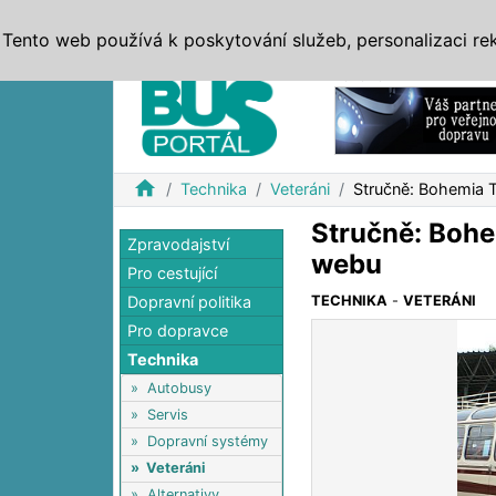
ZPRÁVY
JÍZDNÍ ŘÁDY
MHD, IDS
BUSY
SERV
Tento web používá k poskytování služeb, personalizaci re
Reklama
home
Technika
Veteráni
Stručně: Bohemia 
Stručně: Boh
Zpravodajství
webu
Pro cestující
Dopravní politika
TECHNIKA
-
VETERÁNI
Pro dopravce
Technika
»
Autobusy
»
Servis
»
Dopravní systémy
»
Veteráni
»
Alternativy