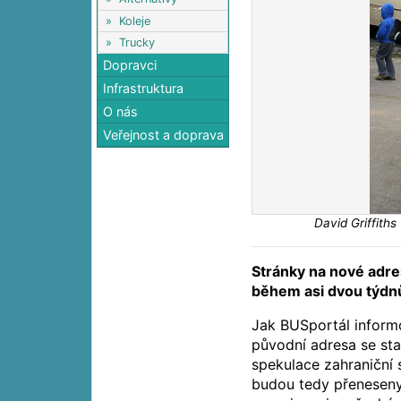
»
Koleje
»
Trucky
Dopravci
Infrastruktura
O nás
Veřejnost a doprava
David Griffiths
Stránky na nové adre
během asi dvou týdn
Jak BUSportál informo
původní adresa se st
spekulace zahraniční 
budou tedy přeneseny