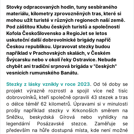
Stovky odpracovaných hodin, tuny sesbíraného
materiálu, kilometry zprovozněných tras, které si
mohou užít turisté v různých regionech naší země.
Pod záštitou Klubu českých turistů a společností
Kofola ČeskoSlovensko a RegioJet se letos
uskuteční další dobrovolnické brigády napříč
Českou republikou. Upravovat stezky budou
například v Prachovských skalách, v Českém
Švýcarsku nebo v okolí řeky Ostravice. Nebude
chybět ani tradiční srpnová brigáda v "českých"
vesnicích rumunského Banátu.
Stezky z lásky vznikly v roce 2023
. Od té doby se
projekt výrazně rozrostl a spojil více než tisíc
dobrovolníků, kteří společně opravili 43 stezek a tras
o délce téměř 62 kilometrů. Úpravami si v minulosti
prošly například stezky v Krkonoších směrem na
Sněžku, beskydská Gírová nebo vyhlídky na
legendární Posázavské stezce. Zaměřuje se
především na hůře dostupná místa, kde není možné