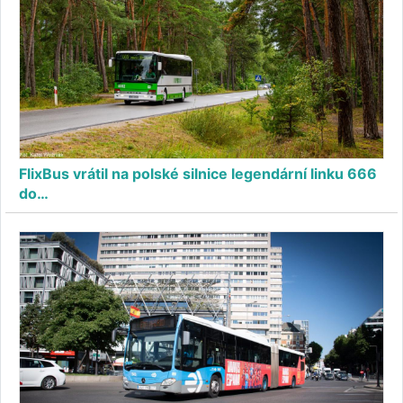
FlixBus vrátil na polské silnice legendární linku 666
do…