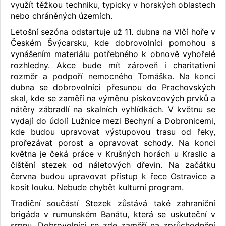
využít těžkou techniku, typicky v horských oblastech
nebo chráněných územích.
Letošní sezóna odstartuje už 11. dubna na Vlčí hoře v
Českém Švýcarsku, kde dobrovolníci pomohou s
vynášením materiálu potřebného k obnově vyhořelé
rozhledny. Akce bude mít zároveň i charitativní
rozměr a podpoří nemocného Tomáška. Na konci
dubna se dobrovolníci přesunou do Prachovských
skal, kde se zaměří na výměnu pískovcových prvků a
nátěry zábradlí na skalních vyhlídkách. V květnu se
vydají do údolí Lužnice mezi Bechyní a Dobronicemi,
kde budou upravovat výstupovou trasu od řeky,
prořezávat porost a opravovat schody. Na konci
května je čeká práce v Krušných horách u Kraslic a
čištění stezek od náletových dřevin. Na začátku
června budou upravovat přístup k řece Ostravice a
kosit louku. Nebude chybět kulturní program.
Tradiční součástí Stezek zůstává také zahraniční
brigáda v rumunském Banátu, která se uskuteční v
srpnu. Dobrovolníci se zde zaměří na zprůchodnění