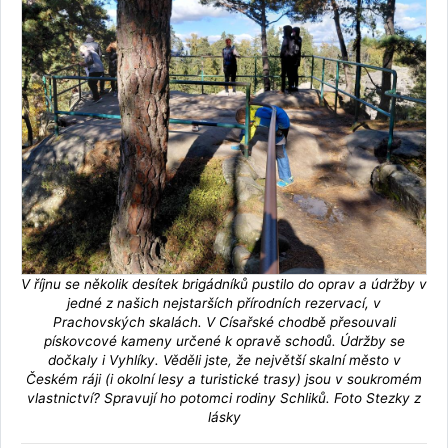
V říjnu se několik desítek brigádníků pustilo do oprav a údržby v
jedné z našich nejstarších přírodních rezervací, v
Prachovských skalách. V Císařské chodbě přesouvali
pískovcové kameny určené k opravě schodů. Údržby se
dočkaly i Vyhlíky. Věděli jste, že největší skalní město v
Českém ráji (i okolní lesy a turistické trasy) jsou v soukromém
vlastnictví? Spravují ho potomci rodiny Schliků. Foto Stezky z
lásky