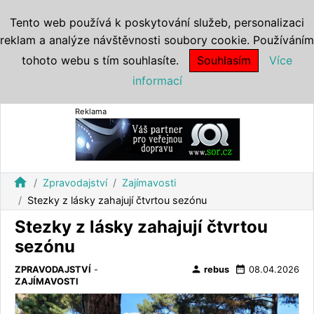
Tento web používá k poskytování služeb, personalizaci
reklam a analýze návštěvnosti soubory cookie. Používáním
tohoto webu s tím souhlasíte.
Souhlasím
Více
informací
Reklama
home
Zpravodajství
Zajímavosti
Stezky z lásky zahajují čtvrtou sezónu
Stezky z lásky zahajují čtvrtou
sezónu
person
date_range
ZPRAVODAJSTVÍ
-
rebus
08.04.2026
ZAJÍMAVOSTI