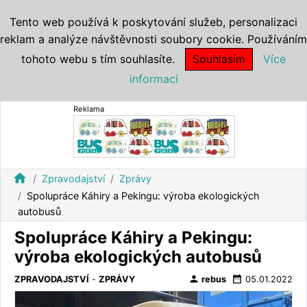
Tento web používá k poskytování služeb, personalizaci
reklam a analýze návštěvnosti soubory cookie. Používáním
tohoto webu s tím souhlasíte.
Souhlasím
Více
informací
Reklama
home
Zpravodajství
Zprávy
Spolupráce Káhiry a Pekingu: výroba ekologických
autobusů
Spolupráce Káhiry a Pekingu:
výroba ekologických autobusů
person
date_range
ZPRAVODAJSTVÍ
-
ZPRÁVY
rebus
05.01.2022