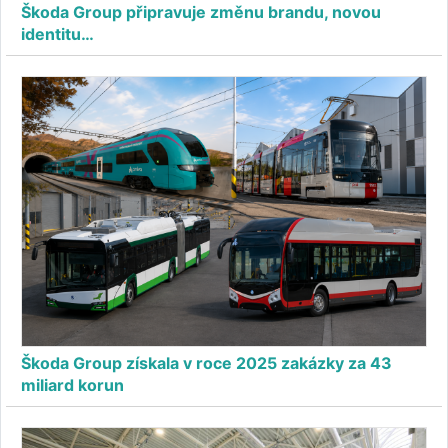
Škoda Group připravuje změnu brandu, novou
identitu…
Škoda Group získala v roce 2025 zakázky za 43
miliard korun