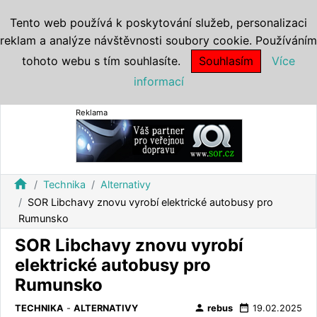
Tento web používá k poskytování služeb, personalizaci
reklam a analýze návštěvnosti soubory cookie. Používáním
tohoto webu s tím souhlasíte.
Souhlasím
Více
informací
Reklama
home
Technika
Alternativy
SOR Libchavy znovu vyrobí elektrické autobusy pro
Rumunsko
SOR Libchavy znovu vyrobí
elektrické autobusy pro
Rumunsko
person
date_range
TECHNIKA
-
ALTERNATIVY
rebus
19.02.2025