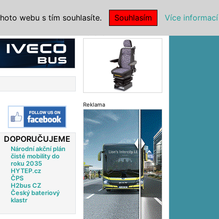
|
NSTITUCE
hoto webu s tím souhlasíte.
Souhlasím
Více informací
Reklama
Reklama
DOPORUČUJEME
Národní akční plán
čisté mobility do
roku 2035
HYTEP.cz
ČPS
H2bus CZ
Český bateriový
klastr