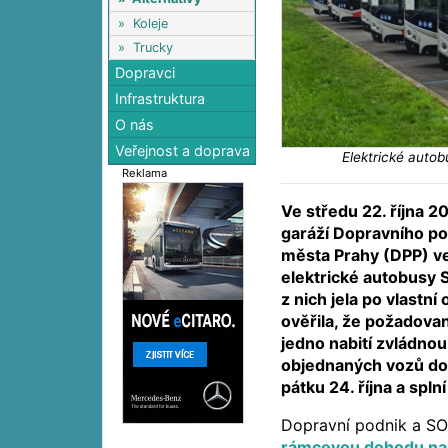
»
Koleje
»
Trucky
Dopravci
Infrastruktura
O nás
Veřejnost a doprava
Elektrické auto
Reklama
Ve středu 22. října 20
garáží Dopravního po
města Prahy (DPP) ve
elektrické autobusy 
z nich jela po vlastní
ověřila, že požadova
jedno nabití zvládno
objednaných vozů do
pátku 24. října a spln
Dopravní podnik a SO
rámcovou dohodu na 