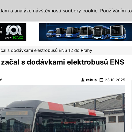
IS
ALTERNATIVY
VETERÁNI
SYSTÉMY
VELETRHY
AKCE
I
klam a analýze návštěvnosti soubory cookie. Používáním to
Reklama
čal s dodávkami elektrobusů ENS 12 do Prahy
začal s dodávkami elektrobusů ENS
person
date_range
Y
rebus
23.10.2025