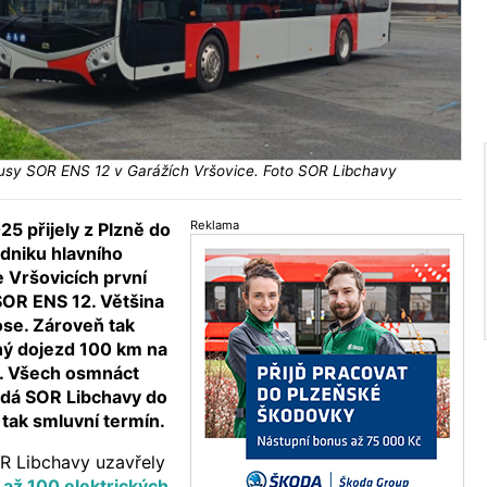
busy SOR ENS 12 v Garážích Vršovice. Foto SOR Libchavy
Reklama
25 přijely z Plzně do
dniku hlavního
 Vršovicích první
SOR ENS 12. Většina
 ose. Zároveň tak
ný dojezd 100 km na
u. Všech osmnáct
dá SOR Libchavy do
í tak smluvní termín.
R Libchavy uzavřely
až 100 elektrických