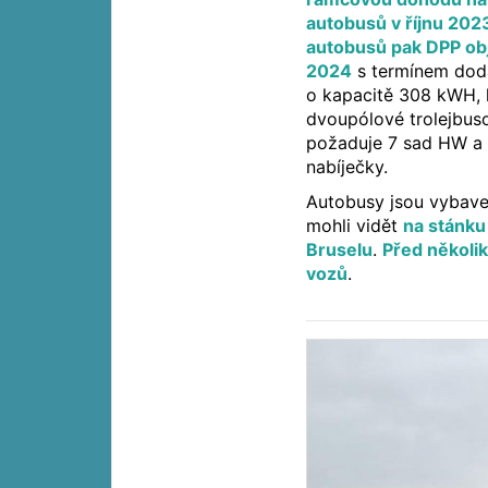
autobusů v říjnu 202
autobusů pak DPP obj
2024
s termínem dodá
o kapacitě 308 kWH, k
dvoupólové trolejbus
požaduje 7 sad HW a 
nabíječky.
Autobusy jsou vybaven
mohli vidět
na stánku
Bruselu
.
Před několik
vozů
.