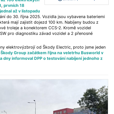
3
,
prvních 18
ednal až v listopadu
ní do 30. října 2025. Vozidla jsou vybavena bateriemi
terá mají zajistit dojezd 100 km. Nabíjeny budou z
ové troleje a konektorem CCS-2. Kromě vozidel
SW pro diagnostiku závad vozidel a 2 přenosné
y elektrovýzbrojí od Škody Electric, proto jsme jeden
 Škody Group začátkem října na veletrhu Busworld v
a dny informoval DPP o testování nabíjení jednoho z