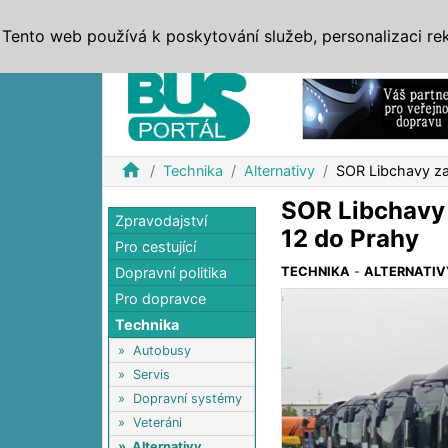
ZPRÁVY
JÍZDNÍ ŘÁDY
MHD, IDS
BUSY
SERV
Tento web používá k poskytování služeb, personalizaci re
Reklama
home
Technika
Alternativy
SOR Libchavy za
SOR Libchavy 
Zpravodajství
12 do Prahy
Pro cestující
Dopravní politika
TECHNIKA
-
ALTERNATIV
Pro dopravce
Technika
»
Autobusy
»
Servis
»
Dopravní systémy
»
Veteráni
»
Alternativy