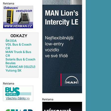
Reklama
ODKAZY
ŠKODA
VDL Bus & Coach
CR
MAN Truck & Bus
CR
Solaris Bus & Coach
Beulas
TURANCAR (ISUZU)
Yutong SK
Reklama
Reklama