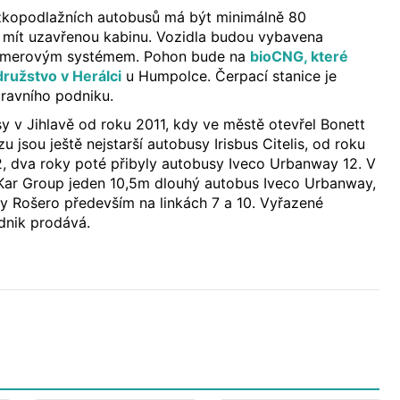
ízkopodlažních autobusů má být minimálně 80
de mít uzavřenou kabinu. Vozidla budou vybavena
 kamerovým systémem. Pohon bude na
bioCNG, které
ružstvo v Herálci
u Humpolce. Čerpací stanice je
ravního podniku.
 v Jihlavě od roku 2011, kdy ve městě otevřel Bonett
zu jsou ještě nejstarší autobusy Irisbus Citelis, od roku
2, dva roky poté přibyly autobusy Iveco Urbanway 12. V
Kar Group jeden 10,5m dlouhý autobus Iveco Urbanway,
sy Rošero především na linkách 7 a 10. Vyřazené
dnik prodává.