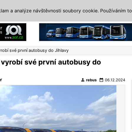
IS
ALTERNATIVY
VETERÁNI
SYSTÉMY
VELETRHY
AKCE
I
klam a analýze návštěvnosti soubory cookie. Používáním to
Reklama
robí své první autobusy do Jihlavy
vyrobí své první autobusy do
person
date_range
Y
rebus
06.12.2024