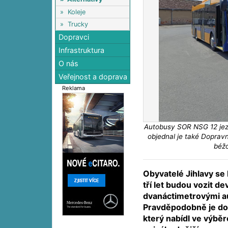
»
Koleje
»
Trucky
Dopravci
Infrastruktura
O nás
Veřejnost a doprava
Reklama
Autobusy SOR NSG 12 jezd
objednal je také Doprav
béž
Obyvatelé Jihlavy se
tří let budou vozit de
dvanáctimetrovými a
Pravděpodobně je do
který nabídl ve výbě