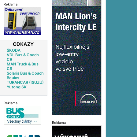
Reklama
ODKAZY
ŠKODA
VDL Bus & Coach
CR
MAN Truck & Bus
CR
Solaris Bus & Coach
Beulas
TURANCAR (ISUZU)
Yutong SK
Reklama
Reklama