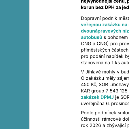
nejvýhodnější cenu, p
korun bez DPH za jed
Dopravní podnik měst
veřejnou zakázku na 
dvounápravových níz
autobusů
s pohonem n
CNG a CNG) pro provo
příměstských částech 
pro podání nabídek by
stanovena na 1 ks auto
V Jihlavě mohly v bu
O zakázku měly zájem
450 Kč, SOR Libchavy
KAR group 7 543 125
zakázek DPMJ
je SOR
uveřejněna 6. prosinc
Podle podmínek smlou
účinnosti rámcové doh
rok 2026 a zbývající 