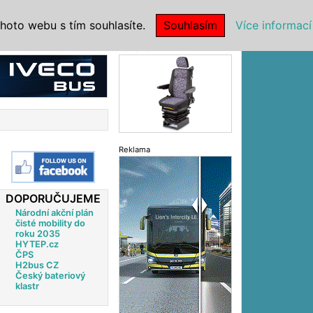
|
NSTITUCE
hoto webu s tím souhlasíte.
Souhlasím
Více informací
Reklama
Reklama
DOPORUČUJEME
Národní akční plán
čisté mobility do
roku 2035
HYTEP.cz
ČPS
H2bus CZ
Český bateriový
klastr