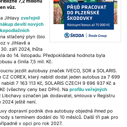
řibližně 7,2 milionů
en vůz.
a Jihlavy
zveřejnil
nákup devíti nových
kopodlažních
a stlačený plyn (bio
z v Jihlavě a
30. září 2024, lhůta
la do 14. listopadu. Předpokládaná hodnota byla
busu a činila 7,5 mil. Kč.
doucnu jezdit autobusy značek IVECO, SOR a SOLARIS.
 CZ COREX, který nabídl dodat jeden autobus za 7 699
 nabídl 7 163 113 Kč, SOLARIS CZECH 9 696 937 Kč a
 Kč (všechny ceny bez DPH). Na
profilu veřejných
 Libchavy označen jak dodavatel, smlouva v Registru
e 2024 ještě není.
vy dopravní podnik dva autobusy objedná ihned po
ody s termínem dodání do 10 měsíců. Další tři pak pro
případně v opci pro rok 2027.