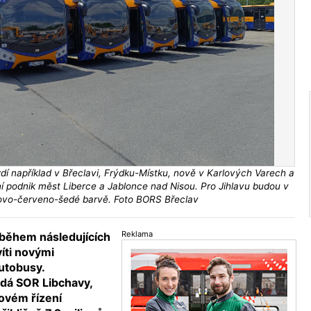
í například v Břeclavi, Frýdku-Místku, nově v Karlových Varech a
ní podnik měst Liberce a Jablonce nad Nisou. Pro Jihlavu budou v
ovo-červeno-šedé barvě. Foto BORS Břeclav
Reklama
 během následujících
víti novými
utobusy.
dá SOR Libchavy,
rovém řízení