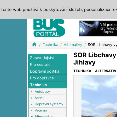
ZPRÁVY
JÍZDNÍ ŘÁDY
MHD, IDS
BUSY
SERV
Tento web používá k poskytování služeb, personalizaci re
Reklama
home
Technika
Alternativy
SOR Libchavy vy
SOR Libchavy 
Zpravodajství
Jihlavy
Pro cestující
Dopravní politika
TECHNIKA
-
ALTERNATIV
Pro dopravce
Technika
»
Autobusy
»
Servis
»
Dopravní systémy
»
Veteráni
»
Alternativy