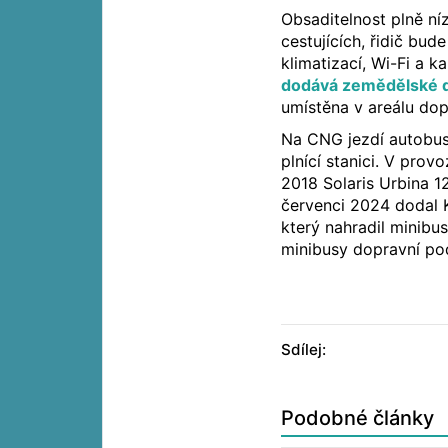
Obsaditelnost plně n
cestujících, řidič bu
klimatizací, Wi-Fi a
dodává zemědělské d
umístěna v areálu dop
Na CNG jezdí autobusy
plnící stanici. V provo
2018 Solaris Urbina 1
červenci 2024 dodal 
který nahradil minibu
minibusy dopravní po
Sdílej:
Podobné články