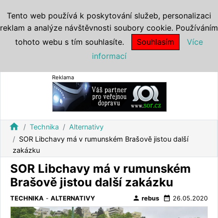
Tento web používá k poskytování služeb, personalizaci
reklam a analýze návštěvnosti soubory cookie. Používáním
tohoto webu s tím souhlasíte.
Souhlasím
Více
informací
Reklama
home
Technika
Alternativy
SOR Libchavy má v rumunském Brašově jistou další
zakázku
SOR Libchavy má v rumunském
Brašově jistou další zakázku
person
date_range
TECHNIKA
-
ALTERNATIVY
rebus
26.05.2020