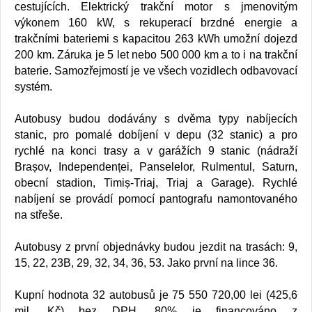
cestujících. Elektrický trakční motor s jmenovitým
výkonem 160 kW, s rekuperací brzdné energie a
trakčními bateriemi s kapacitou 263 kWh umožní dojezd
200 km. Záruka je 5 let nebo 500 000 km a to i na trakční
baterie.
Samozřejmostí je ve všech vozidlech odbavovací
systém.
Autobusy budou dodávány s dvěma typy nabíjecích
stanic, pro pomalé dobíjení v depu (32 stanic) a pro
rychlé na konci trasy a v garážích 9 stanic (nádraží
Brașov, Independenței, Panselelor, Rulmentul, Saturn,
obecní stadion, Timiș-Triaj, Triaj a Garage). Rychlé
nabíjení se provádí pomocí pantografu namontovaného
na střeše.
Autobusy z první objednávky budou jezdit na trasách: 9,
15, 22, 23B, 29, 32, 34, 36, 53. Jako první na lince 36.
Kupní hodnota 32 autobusů je 75 550 720,00 lei (425,6
mil. Kč) bez DPH. 80% je financováno z