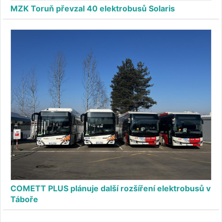
MZK Toruň převzal 40 elektrobusů Solaris
COMETT PLUS plánuje další rozšíření elektrobusů v
Táboře