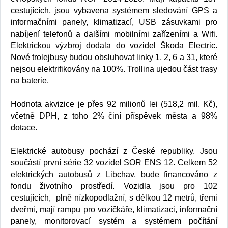
cestujících, jsou vybavena systémem sledování GPS a
informačními panely, klimatizací, USB zásuvkami pro
nabíjení telefonů a dalšími mobilními zařízeními a Wifi.
Elektrickou výzbroj dodala do vozidel Škoda Electric.
Nové trolejbusy budou obsluhovat linky 1, 2, 6 a 31, které
nejsou elektrifikovány na 100%. Trollina ujedou část trasy
na baterie.
Hodnota akvizice je přes 92 milionů lei (518,2 mil. Kč),
včetně DPH, z toho 2% činí příspěvek města a 98%
dotace.
Elektrické autobusy pochází z České republiky. Jsou
součástí první série 32 vozidel SOR ENS 12. Celkem 52
elektrických autobusů z Libchav, bude financováno z
fondu životního prostředí. Vozidla jsou pro 102
cestujících, plně nízkopodlažní, s délkou 12 metrů, třemi
dveřmi, mají rampu pro vozíčkáře, klimatizaci, informační
panely, monitorovací systém a systémem počítání