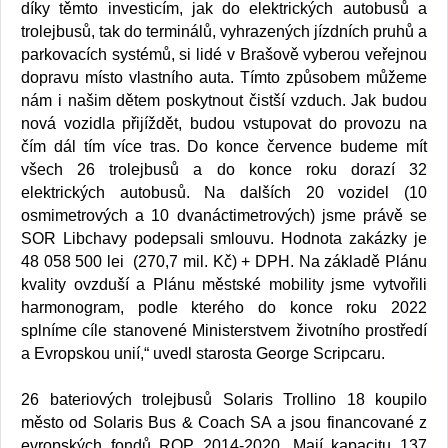
díky těmto investicím, jak do elektrických autobusů a
trolejbusů, tak do terminálů, vyhrazených jízdních pruhů a
parkovacích systémů, si lidé v Brašově vyberou veřejnou
dopravu místo vlastního auta. Tímto způsobem můžeme
nám i našim dětem poskytnout čistší vzduch. Jak budou
nová vozidla přijíždět, budou vstupovat do provozu na
čím dál tím více tras. Do konce července budeme mít
všech 26 trolejbusů a do konce roku dorazí 32
elektrických autobusů. Na dalších 20 vozidel (10
osmimetrových a 10 dvanáctimetrových) jsme právě se
SOR Libchavy podepsali smlouvu. Hodnota zakázky je
48 058 500 lei (270,7 mil. Kč) + DPH. Na základě Plánu
kvality ovzduší a Plánu městské mobility jsme vytvořili
harmonogram, podle kterého do konce roku 2022
splníme cíle stanovené Ministerstvem životního prostředí
a Evropskou unií,“ uvedl starosta George Scripcaru.
26 bateriových trolejbusů Solaris Trollino 18 koupilo
město od Solaris Bus & Coach SA a jsou financované z
evropských fondů ROP 2014-2020. Mají kapacitu 137