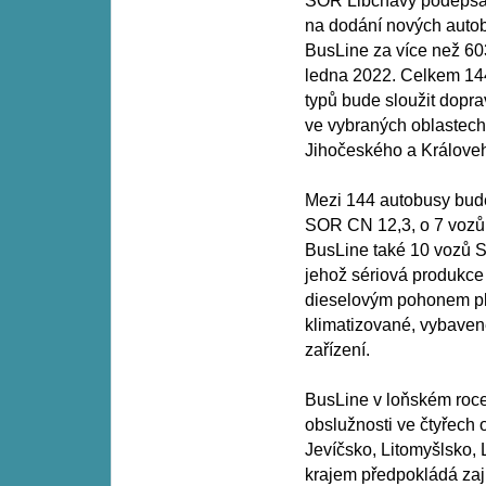
SOR Libchavy podepsal
na dodání nových auto
BusLine za více než 60
ledna 2022. Celkem 14
typů bude sloužit dopra
ve vybraných oblastec
Jihočeského a Králove
Mezi 144 autobusy bude
SOR CN 12,3, o 7 vozů
BusLine také 10 vozů 
jehož sériová produkce
dieselovým pohonem pl
klimatizované, vybaven
zařízení.
BusLine v loňském roce
obslužnosti ve čtyřech 
Jevíčsko, Litomyšlsko,
krajem předpokládá zaji