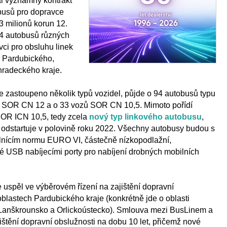
 významný kontrakt
busů pro dopravce
3 milionů korun 12.
4 autobusů různých
vci pro obsluhu linek
h Pardubického,
hradeckého kraje.
 zastoupeno několik typů vozidel, půjde o 94 autobusů typu
 SOR CN 12 a o 33 vozů SOR CN 10,5. Mimoto pořídí
SOR ICN 10,5, tedy zcela
nový typ linkového autobusu
,
 odstartuje v polovině roku 2022. Všechny autobusy budou s
nícím normu EURO VI, částečně nízkopodlažní,
é USB nabíjecími porty pro nabíjení drobných mobilních
 uspěl ve výběrovém řízení na zajištění dopravní
oblastech Pardubického kraje (konkrétně jde o oblasti
 Lanškrounsko a Orlickoústecko). Smlouva mezi BusLinem a
štění dopravní obslužnosti na dobu 10 let, přičemž nové