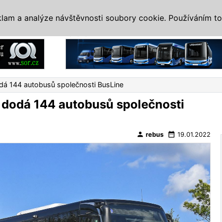
IS
ALTERNATIVY
VETERÁNI
SYSTÉMY
VELETRHY
AKCE
I
klam a analýze návštěvnosti soubory cookie. Používáním to
Reklama
á 144 autobusů společnosti BusLine
dodá 144 autobusů společnosti
person
date_range
rebus
19.01.2022