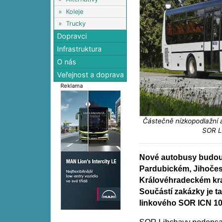
»
Koleje
»
Trucky
Dopravci
Infrastruktura
O nás
Veřejnost a doprava
Reklama
Částečně nízkopodlažní 
SOR L
Nové autobusy budou 
Pardubickém, Jihoče
Královéhradeckém kra
Součástí zakázky je t
linkového SOR ICN 10