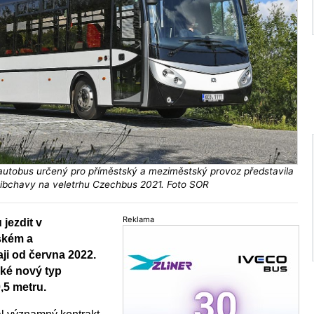
autobus určený pro příměstský a meziměstský provoz představila
ibchavy na veletrhu Czechbus 2021. Foto SOR
Reklama
jezdit v
ském a
ji od června 2022.
aké nový typ
,5 metru.