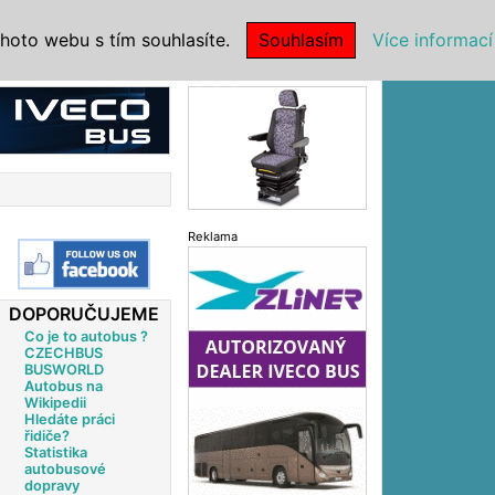
|
NSTITUCE
hoto webu s tím souhlasíte.
Souhlasím
Více informací
Reklama
Reklama
DOPORUČUJEME
Co je to autobus ?
CZECHBUS
BUSWORLD
Autobus na
Wikipedii
Hledáte práci
řidiče?
Statistika
autobusové
dopravy