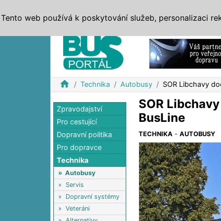
ZPRÁVY
JÍZDNÍ ŘÁDY
MHD, IDS
BUSY
SERV
Tento web používá k poskytování služeb, personalizaci re
Reklama
home
Technika
Autobusy
SOR Libchavy dod
SOR Libchavy 
Zpravodajství
BusLine
Pro cestující
Dopravní politika
TECHNIKA
-
AUTOBUSY
Pro dopravce
Technika
»
Autobusy
»
Servis
»
Dopravní systémy
»
Veteráni
»
Alternativy