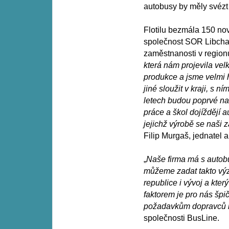
autobusy by měly svézt 
Flotilu bezmála 150 no
společnost SOR Libchavy
zaměstnanosti v regionu
která nám projevila vel
produkce a jsme velmi 
jiné sloužit v kraji, s 
letech budou poprvé na
práce a škol dojíždějí 
jejichž výrobě se naši 
Filip Murgaš, jednatel a
„
Naše firma má s autob
můžeme zadat takto vý
republice i vývoj a kt
faktorem je pro nás šp
požadavkům dopravců i 
společnosti BusLine.