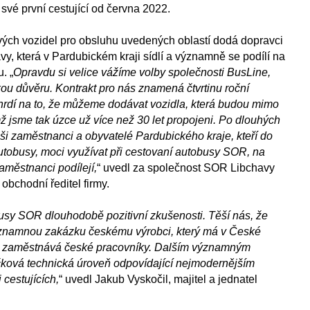
své první cestující od června 2022.
vých vozidel pro obsluhu uvedených oblastí dodá dopravci
, která v Pardubickém kraji sídlí a významně se podílí na
. „
Opravdu si velice vážíme volby společnosti BusLine,
kou důvěru. Kontrakt pro nás znamená čtvrtinu roční
hrdí na to, že můžeme dodávat vozidla, která budou mimo
nímž jsme tak úzce už více než 30 let propojeni. Po dlouhých
ši zaměstnanci a obyvatelé Pardubického kraje, kteří do
autobusy, moci využívat při cestovaní autobusy SOR, na
zaměstnanci podílejí,
“ uvedl za společnost SOR Libchavy
 obchodní ředitel firmy.
usy SOR dlouhodobě pozitivní zkušenosti. Těší nás, že
znamnou zakázku českému výrobci, který má v České
erý zaměstnává české pracovníky. Dalším významným
ičková technická úroveň odpovídající nejmodernějším
cestujících,
“ uvedl Jakub Vyskočil, majitel a jednatel