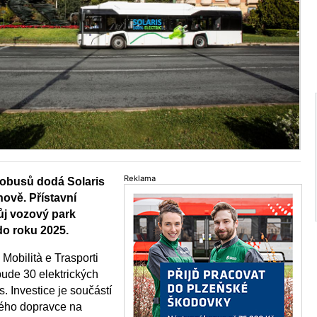
Reklama
tobusů dodá Solaris
ově. Přístavní
ůj vozový park
do roku 2025.
Mobilità e Trasporti
bude 30 elektrických
. Investice je součástí
kého dopravce na