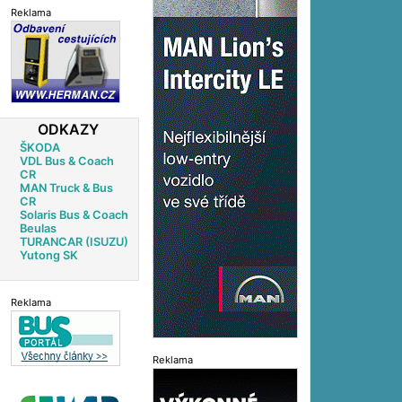
Reklama
ODKAZY
ŠKODA
VDL Bus & Coach
CR
MAN Truck & Bus
CR
Solaris Bus & Coach
Beulas
TURANCAR (ISUZU)
Yutong SK
Reklama
Reklama