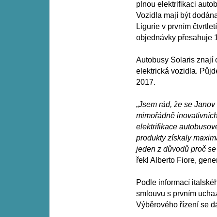
plnou elektrifikaci aut
Vozidla mají být dodán
Ligurie v prvním čtvrtle
objednávky přesahuje 
Autobusy Solaris znají
elektrická vozidla. Půjd
2017.
„
Jsem rád, že se Janov 
mimořádně inovativních 
elektrifikace autobusov
produkty získaly maxim
jeden z důvodů proč se 
řekl Alberto Fiore, generá
Podle informací itals
smlouvu s prvním uchaze
Výběrového řízení se dá