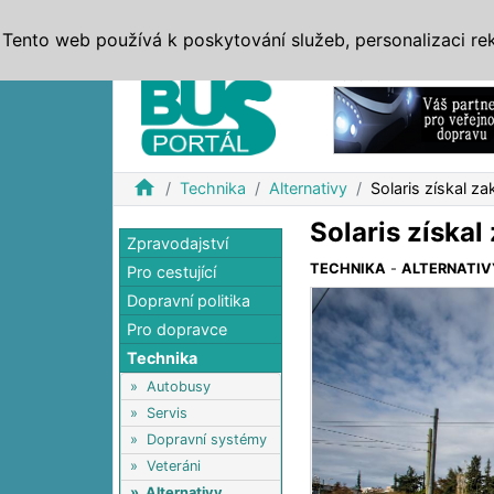
ZPRÁVY
JÍZDNÍ ŘÁDY
MHD, IDS
BUSY
SERV
Tento web používá k poskytování služeb, personalizaci re
Reklama
home
Technika
Alternativy
Solaris získal z
Solaris získa
Zpravodajství
TECHNIKA
-
ALTERNATIV
Pro cestující
Dopravní politika
Pro dopravce
Technika
»
Autobusy
»
Servis
»
Dopravní systémy
»
Veteráni
»
Alternativy