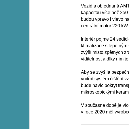
Vozidla objednaná AMT
kapacitou více než 250
budou vpravo i vlevo n
centrální motor 220 kW.
Interiér pojme 24 sedící
klimatizace s tepelným
zvýší místo zpětných zr
viditelnost a díky nim j
Aby se zvýšila bezpečn
vnitřní systém čištění v
bude navíc pokryt tran
mikroskopickými kerami
V současné době je více
v roce 2020 měl výrobce