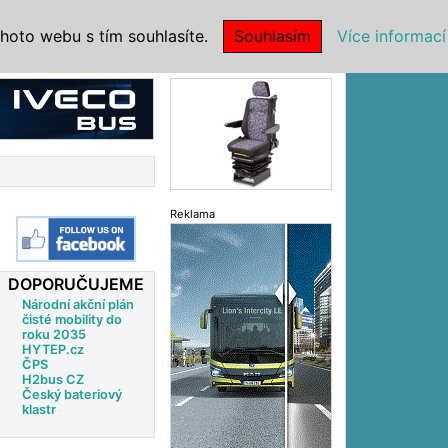
|
NSTITUCE
hoto webu s tím souhlasíte.
Souhlasím
Více informací
Reklama
Reklama
DOPORUČUJEME
Národní akční plán
čisté mobility do
roku 2035
HYTEP.cz
ČPS
H2bus CZ
Český bateriový
klastr