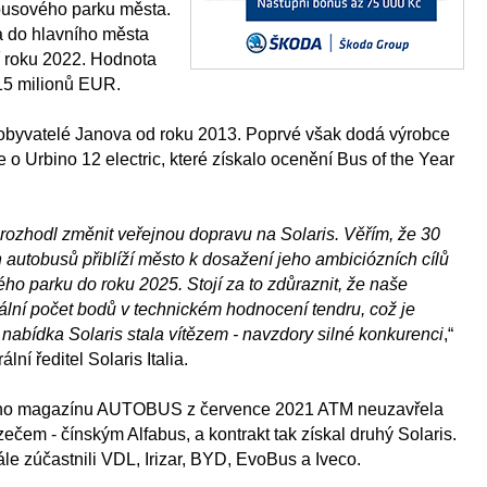
obusového parku města.
a do hlavního města
tí roku 2022. Hodnota
15 milionů EUR.
 obyvatelé Janova od roku 2013. Poprvé však dodá výrobce
e o Urbino 12 electric, které získalo ocenění Bus of the Year
rozhodl změnit veřejnou dopravu na Solaris. Věřím, že 30
autobusů přiblíží město k dosažení jeho ambiciózních cílů
ého parku do roku 2025. Stojí za to zdůraznit, že naše
ální počet bodů v technickém hodnocení tendru, což je
nabídka Solaris stala vítězem - navzdory silné konkurenci
,“
lní ředitel Solaris Italia.
kého magazínu AUTOBUS z července 2021 ATM neuzavřela
čem - čínským Alfabus, a kontrakt tak získal druhý Solaris.
le zúčastnili VDL, Irizar, BYD, EvoBus a Iveco.