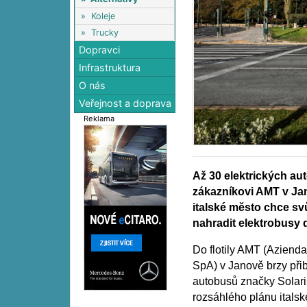
»
Koleje
»
Trucky
Dopravci
Infrastruktura
O nás
Veřejnost a doprava
Reklama
Až 30 elektrických au
zákazníkovi AMT v Jan
italské město chce sv
nahradit elektrobusy 
Do flotily AMT (Azienda 
SpA) v Janově brzy při
autobusů značky Solaris
rozsáhlého plánu itals