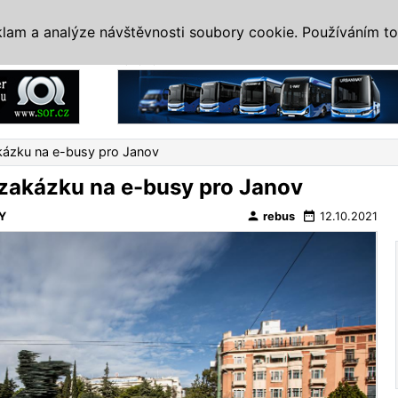
IS
ALTERNATIVY
VETERÁNI
SYSTÉMY
VELETRHY
AKCE
I
klam a analýze návštěvnosti soubory cookie. Používáním to
Reklama
akázku na e-busy pro Janov
l zakázku na e-busy pro Janov
person
date_range
Y
rebus
12.10.2021