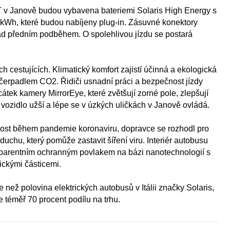
 v Janově budou vybavena bateriemi Solaris High Energy s
 kWh, které budou nabíjeny plug-in. Zásuvné konektory
ad předním podběhem. O spolehlivou jízdu se postará
ch cestujících. Klimatický komfort zajistí účinná a ekologická
 čerpadlem CO2. Řidiči usnadní práci a bezpečnost jízdy
cátek kamery MirrorEye, které zvětšují zorné pole, zlepšují
e vozidlo užší a lépe se v úzkých uličkách v Janově ovládá.
ost během pandemie koronaviru, dopravce se rozhodl pro
zduchu, který pomůže zastavit šíření viru. Interiér autobusu
sparentním ochranným povlakem na bázi nanotechnologií s
ckými částicemi.
 než polovina elektrických autobusů v Itálii značky Solaris,
 téměř 70 procent podílu na trhu.