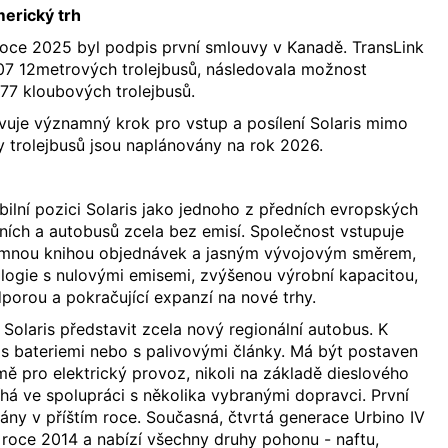
erický trh
roce 2025 byl podpis první smlouvy v Kanadě. TransLink
07 12metrových trolejbusů, následovala možnost
77 kloubových trolejbusů.
vuje významný krok pro vstup a posílení Solaris mimo
 trolejbusů jsou naplánovány na rok 2026.
bilní pozici Solaris jako jednoho z předních evropských
ích a autobusů zcela bez emisí. Společnost vstupuje
emnou knihou objednávek a jasným vývojovým směrem,
ogie s nulovými emisemi, zvýšenou výrobní kapacitou,
porou a pokračující expanzí na nové trhy.
 Solaris představit zcela nový regionální autobus. K
s bateriemi nebo s palivovými články. Má být postaven
mě pro elektrický provoz, nikoli na základě dieslového
há ve spolupráci s několika vybranými dopravci. První
ny v příštím roce. Současná, čtvrtá generace Urbino IV
 roce 2014 a nabízí všechny druhy pohonu - naftu,