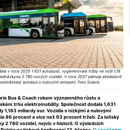
ala v roce 2025 1 631 autobusů, vygenerovala tržby ve výši 1,18
 objednávkyna 2 780 nových vozidel. V roce 2027 plánuje představit
eziměstský autobus s nulovými emisemi. Foto Solaris
laris Bus & Coach rokem významného růstu a
ském trhu elektromobility. Společnost dodala 1,631
ly 1,183 miliardy eur. Vozidla s nízkými a nulovými
a 86 procent a více než 93 procent tržeb. Za loňský
y 2 780 vozidel, nejvíc v historii. O výsledcích
 Polska na tiskové konferenci 13. března.
O úspěšném