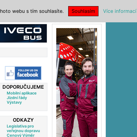
|
NSTITUCE
hoto webu s tím souhlasíte.
Souhlasím
Více informací
Reklama
DOPORUČUJEME
Mobilní aplikace
Jízdní řády
Výstavy
ODKAZY
Legislativa pro
veřejnou dopravu
Cenový Výměr