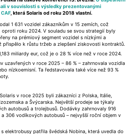
ali v souvislosti s výsledky prezentovanými
 CAF
, která Solaris od roku 2018 vlastní.
odal 1 631 vozidel zákazníkům v 15 zemích, což
 oproti roku 2024. V souladu se svou strategií byly
ěřeny na prémiový segment vozidel s nízkými a
 přispělo k růstu tržeb a zlepšení ziskovosti kontraktů.
1,183 miliardy eur, což je o 28 % více než v roce 2024.
uv uzavřených v roce 2025 – 86 % – zahrnovala vozidla
bo nízkoemisní. Ta ředstavovala také více než 93 %
oty.
Solaris v roce 2025 byli zákazníci z Polska, Itálie,
zozemska a Švýcarska. Největší prodeje se týkaly
ých autobusů a trolejbusů. Dodávky zahrnovaly 916
 a 306 vodíkových autobusů – nejvyšší roční objem v
 s elektrobusy patřila švédská Nobina, která uvedla do