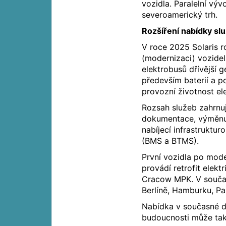
vozidla. Paralelní vý
severoamerický trh.
Rozšíření nabídky sl
V roce 2025 Solaris ro
(modernizaci) vozide
elektrobusů dřívější
především baterií a 
provozní životnost el
Rozsah služeb zahrnuj
dokumentace, výměnu s
nabíjecí infrastruktu
(BMS a BTMS).
První vozidla po mode
provádí retrofit elek
Cracow MPK. V součas
Berlíně, Hamburku, Pař
Nabídka v současné do
budoucnosti může tak