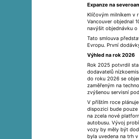
Expanze na severoam
Klíčovým milníkem v 
Vancouver objednal 1
navýšit objednávku o 
Tato smlouva předsta
Evropu. První dodávky
Výhled na rok 2026
Rok 2025 potvrdil sta
dodavatelů nízkoemisn
do roku 2026 se obj
zaměřeným na technol
zvýšenou servisní pod
V příštím roce plánuje
dispozici bude pouze 
na zcela nové platfor
autobusu. Vývoj probí
vozy by měly být dodá
byla uvedena na trh v