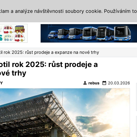
IS
ALTERNATIVY
VETERÁNI
SYSTÉMY
VELETRHY
AKCE
I
klam a analýze návštěvnosti soubory cookie. Používáním to
Reklama
il rok 2025: růst prodeje a expanze na nové trhy
til rok 2025: růst prodeje a
vé trhy
person
date_range
VY
rebus
20.03.2026