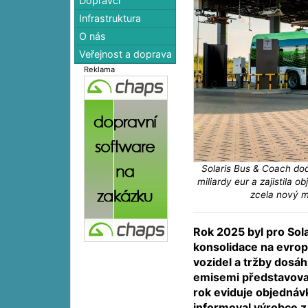
Dopravci
Infrastruktura
O nás
Veřejnost a doprava
Reklama
Solaris Bus & Coach dod
miliardy eur a zajistila
zcela nový m
Rok 2025 byl pro So
konsolidace na evrop
vozidel a tržby dosáh
emisemi představoval
rok eviduje objednávk
informoval výrobce z