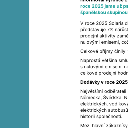
roce 2025 jsme už ps
španělskou skupinou
V roce 2025 Solaris d
představuje 7% nárůst
prodejní aktivity zam
nulovými emisemi, což
Celkové příjmy činily 
Naprostá většina sml
s nulovými emisemi ne
celkové prodejní hodn
Dodávky v roce 2025
Největšími odběrateli 
Německa, Švédska, Ni
elektrických, vodíkov
elektrických autobusů
historii společnosti.
Mezi hlavní zákazníky