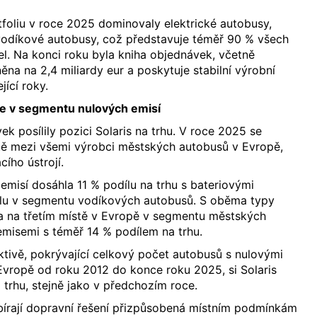
oliu v roce 2025 dominovaly elektrické autobusy,
 vodíkové autobusy, což představuje téměř 90 % všech
l. Na konci roku byla kniha objednávek, včetně
ěna na 2,4 miliardy eur a poskytuje stabilní výrobní
ící roky.
ice v segmentu nulových emisí
 posílily pozici Solaris na trhu. V roce 2025 se
stě mezi všemi výrobci městských autobusů v Evropě,
ího ústrojí.
misí dosáhla 11 % podílu na trhu s bateriovými
lu v segmentu vodíkových autobusů. S oběma typy
a na třetím místě v Evropě v segmentu městských
misemi s téměř 14 % podílem na trhu.
tivě, pokrývající celkový počet autobusů s nulovými
vropě od roku 2012 do konce roku 2025, si Solaris
a trhu, stejně jako v předchozím roce.
bírají dopravní řešení přizpůsobená místním podmínkám