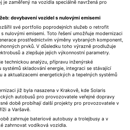
voj je zaměřený na vozidla speciálně navržená pro
užeb: dovybavení vozidel s nulovými emisemi
zšířil své portfolio poprodejních služeb o retrofit
l s nulovými emisemi. Toto řešení umožňuje modernizaci
 generace prostřednictvím výměny vybraných komponent,
pohonných prvků. V důsledku toho výrazně prodlužuje
ektrobusů a zlepšuje jejich výkonnostní parametry.
e technickou analýzu, přípravu inženýrské
ystémů skladování energie, integraci se stávající
rou a aktualizacemi energetických a tepelných systémů
rnizaci již byla nasazena v Krakově, kde Solaris
trických autobusů pro provozovatele veřejné dopravy
né době probíhají další projekty pro provozovatele v
íži a Varšavě.
bě zahrnuje bateriové autobusy a trolejbusy a v
é zahrnovat vodíková vozidla.