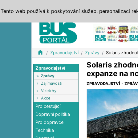
ZPRÁVY
JÍZDNÍ ŘÁDY
MHD, IDS
BUSY
SERV
Tento web používá k poskytování služeb, personalizaci re
Reklama
home
Zpravodajství
Zprávy
Solaris zhodnot
Solaris zhodno
Zpravodajství
expanze na no
»
Zprávy
»
Zajímavosti
ZPRAVODAJSTVÍ
-
ZPRÁ
»
Veletrhy
»
Akce
Pro cestující
Dopravní politika
Pro dopravce
Technika