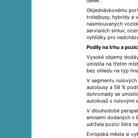
délek.
Objednávkovému portf
trolejbusy, hybridy a
nasmlouvaných vozide
servisních smluv, ocen
vyhlídky pro nadcházej
Podíly na trhu a poz
Vysoké objemy dodávek
umístila na třetím mí
bez ohledu na typ hnac
V segmentu nulových e
autobusy a 58 % podí
dohromady se umístil
autobusů s nulovými e
V dlouhodobé perspek
emisemi dodaných v E
udržela pozici lídra n
Evropská města si vy