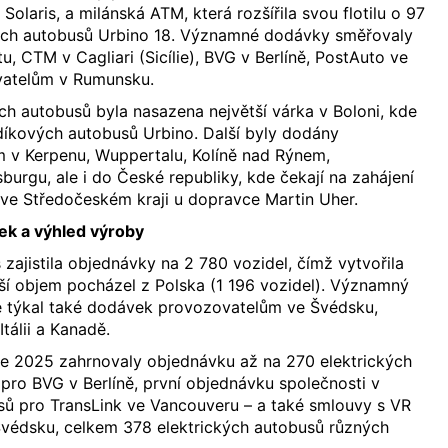
olaris, a milánská ATM, která rozšířila svou flotilu o 97
ých autobusů Urbino 18. Významné dodávky směřovaly
, CTM v Cagliari (Sicílie), BVG v Berlíně, PostAuto ve
vatelům v Rumunsku.
h autobusů byla nasazena největší várka v Boloni, kde
íkových autobusů Urbino. Další byly dodány
v Kerpenu, Wuppertalu, Kolíně nad Rýnem,
rgu, ale i do České republiky, kde čekají na zahájení
ve Středočeském kraji u dopravce Martin Uher.
ek a výhled výroby
 zajistila objednávky na 2 780 vozidel, čímž vytvořila
tší objem pocházel z Polska (1 196 vozidel). Významný
e týkal také dodávek provozovatelům ve Švédsku,
tálii a Kanadě.
ce 2025 zahrnovaly objednávku až na 270 elektrických
ro BVG v Berlíně, první objednávku společnosti v
sů pro TransLink ve Vancouveru – a také smlouvy s VR
Švédsku, celkem 378 elektrických autobusů různých