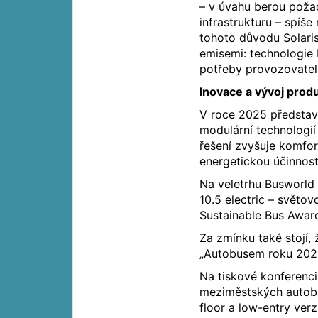
– v úvahu berou požad
infrastrukturu – spíše
tohoto důvodu Solaris
emisemi: technologie b
potřeby provozovatelů,
Inovace a vývoj prod
V roce 2025 představi
modulární technologií
řešení zvyšuje komfor
energetickou účinnost
Na veletrhu Busworld 
10.5 electric – světo
Sustainable Bus Awar
Za zmínku také stojí,
„Autobusem roku 202
Na tiskové konferenci
meziměstských autobu
floor a low-entry ver