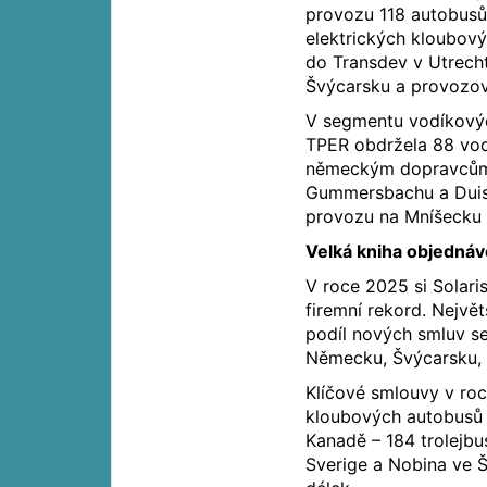
provozu 118 autobusů S
elektrických kloubov
do Transdev v Utrechtu
Švýcarsku a provozo
V segmentu vodíkovýc
TPER obdržela 88 vod
německým dopravcům 
Gummersbachu a Duisbu
provozu na Mníšecku 
Velká kniha objednáv
V roce 2025 si Solaris
firemní rekord. Nejvě
podíl nových smluv s
Německu, Švýcarsku, I
Klíčové smlouvy v ro
kloubových autobusů p
Kanadě – 184 trolejbu
Sverige a Nobina ve 