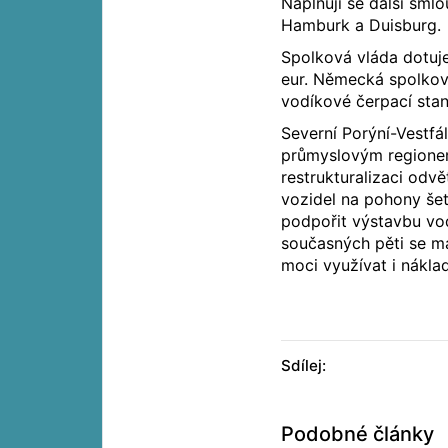
Naplňují se další sml
Hamburk a Duisburg.
Spolková vláda dotuje
eur. Německá spolkov
vodíkové čerpací stani
Severní Porýní-Vestfá
průmyslovým regionem
restrukturalizaci odv
vozidel na pohony šet
podpořit výstavbu vod
současných pěti se má
moci využívat i nákla
Sdílej:
Podobné články