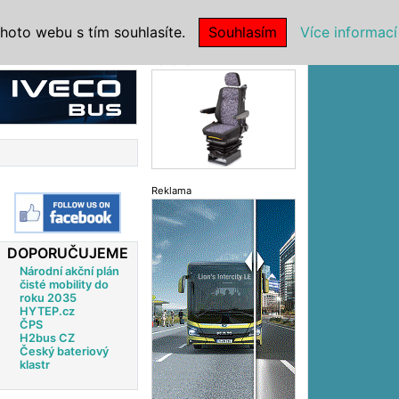
|
NSTITUCE
hoto webu s tím souhlasíte.
Souhlasím
Více informací
Reklama
Reklama
DOPORUČUJEME
Národní akční plán
čisté mobility do
roku 2035
HYTEP.cz
ČPS
H2bus CZ
Český bateriový
klastr