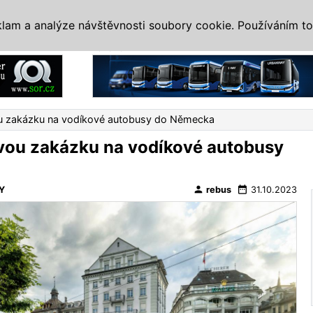
IS
ALTERNATIVY
VETERÁNI
SYSTÉMY
VELETRHY
AKCE
I
klam a analýze návštěvnosti soubory cookie. Používáním to
Reklama
ou zakázku na vodíkové autobusy do Německa
vou zakázku na vodíkové autobusy
person
date_range
Y
rebus
31.10.2023