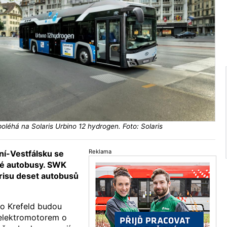
poléhá na Solaris Urbino 12 hydrogen. Foto: Solaris
Reklama
ní-Vestfálsku se
vé autobusy. SWK
arisu deset autobusů
o Krefeld budou
elektromotorem o