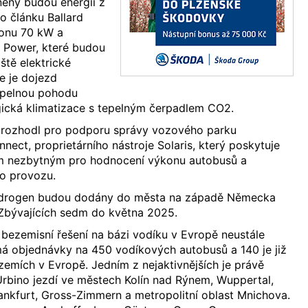
ěny budou energií z
o článku Ballard
onu 70 kW a
h Power, které budou
iště elektrické
e je dojezd
epelnou pohodu
ogická klimatizace s tepelným čerpadlem CO2.
 rozhodl pro podporu správy vozového parku
nect, proprietárního nástroje Solaris, který poskytuje
ům nezbytným pro hodnocení výkonu autobusů a
ho provozu.
 Hydrogen budou dodány do města na západě Německa
Zbývajících sedm do května 2025.
 bezemisní řešení na bázi vodíku v Evropě neustále
 má objednávky na 450 vodíkových autobusů a 140 je již
zemích v Evropě. Jedním z nejaktivnějších je právě
Urbino jezdí ve městech Kolín nad Rýnem, Wuppertal,
ankfurt, Gross-Zimmern a metropolitní oblast Mnichova.