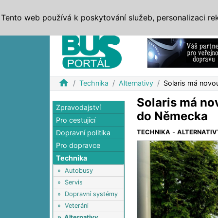
ZPRÁVY
JÍZDNÍ ŘÁDY
MHD, IDS
BUSY
SERV
Tento web používá k poskytování služeb, personalizaci re
Reklama
home
Technika
Alternativy
Solaris má nov
Solaris má no
Zpravodajství
do Německa
Pro cestující
Dopravní politika
TECHNIKA
-
ALTERNATIV
Pro dopravce
Technika
»
Autobusy
»
Servis
»
Dopravní systémy
»
Veteráni
»
Alternativy