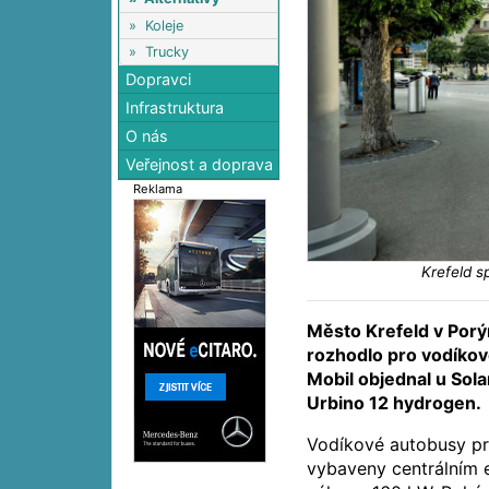
»
Koleje
»
Trucky
Dopravci
Infrastruktura
O nás
Veřejnost a doprava
Reklama
Krefeld s
Město Krefeld v Porý
rozhodlo pro vodíko
Mobil objednal u Sol
Urbino 12 hydrogen.
Vodíkové autobusy pr
vybaveny centrálním 