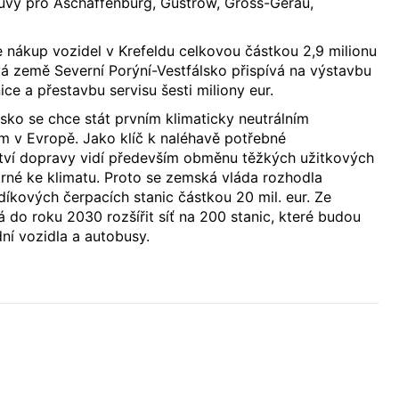
ouvy pro Aschaffenburg, Güstrow, Gross-Gerau,
 nákup vozidel v Krefeldu celkovou částkou 2,9 milionu
á země Severní Porýní-Vestfálsko přispívá na výstavbu
ce a přestavbu servisu šesti miliony eur.
lsko se chce stát prvním klimaticky neutrálním
 v Evropě. Jako klíč k naléhavě potřebné
ětví dopravy vidí především obměnu těžkých užitkových
rné ke klimatu. Proto se zemská vláda rozhodla
íkových čerpacích stanic částkou 20 mil. eur. Ze
 do roku 2030 rozšířit síť na 200 stanic, které budou
dní vozidla a autobusy.