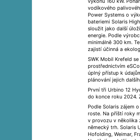
výkonu 160 kW. Pohán
vodíkového palivovéh
Power Systems o výk
bateriemi Solaris Hig
sloužit jako další úlož
energie. Podle výrobc
minimálně 300 km. T
zajistí účinná a ekol
SWK Mobil Krefeld se
prostřednictvím eSCon
úplný přístup k údaj
plánování jejich další
První tři Urbino 12
do konce roku 2024. 
Podle Solaris zájem o
roste. Na příští roky
v provozu v několika 
německý trh. Solaris 
Hofolding, Weimar, Fr