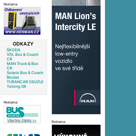
Reklama
ODKAZY
ŠKODA
VDL Bus & Coach
CR
MAN Truck & Bus
CR
Solaris Bus & Coach
Beulas
TURANCAR (ISUZU)
Yutong SK
Reklama
Reklama