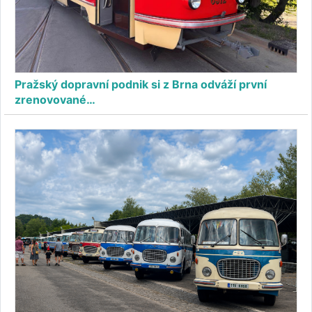
Pražský dopravní podnik si z Brna odváží první
zrenovované…