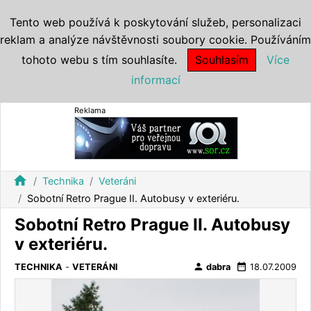
Tento web používá k poskytování služeb, personalizaci
reklam a analýze návštěvnosti soubory cookie. Používáním
tohoto webu s tím souhlasíte.
Souhlasím
Více
informací
Reklama
home
Technika
Veteráni
Sobotní Retro Prague II. Autobusy v exteriéru.
Sobotní Retro Prague II. Autobusy
v exteriéru.
person
date_range
TECHNIKA
-
VETERÁNI
dabra
18.07.2009