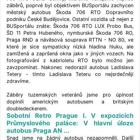
záběrů, poprvé byl objektivem BUSportálu zachycen
městský autobus Škoda 706 RTO Dopravního
podniku České Budějovice. Ostatní vozidla už nejen z
BUSportálu znáte: Škoda 706 RTO LUX Probo Bus,
ŠD 11 Petra Hubeného, nymburské Škoda 706 RO,
Praga RND a návěsová souprava RTTN - NO 80, ve
které je sice sympaticky nízká hladina hluku, ale
zamlžená a zapršená okna jako v jiných vozech. Na
fotografování z kabrioletu RTO bylo možno jen
zavzpomínat. Nakonec nedorazil autobus Ladislava
Tetery - tímto Ladislava Teteru co nejsrdečněji
zdravíme.
Záběry tuzemských veteránů jsme pro úplnost
doplnili americkým autobusem a britským
doubledeckerem.
Sobotní Retro Prague I. V expozicích
Průmyslového paláce: V hlavní úloze
autobus Praga AN ...
Snad jsme na žádný autobus nezapomněli. Další