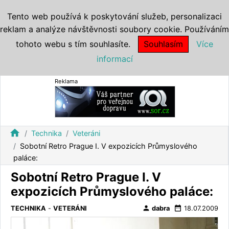
Tento web používá k poskytování služeb, personalizaci
reklam a analýze návštěvnosti soubory cookie. Používáním
tohoto webu s tím souhlasíte.
Souhlasím
Více
informací
Reklama
home
Technika
Veteráni
Sobotní Retro Prague I. V expozicích Průmyslového
paláce:
Sobotní Retro Prague I. V
expozicích Průmyslového paláce:
person
date_range
TECHNIKA
-
VETERÁNI
dabra
18.07.2009