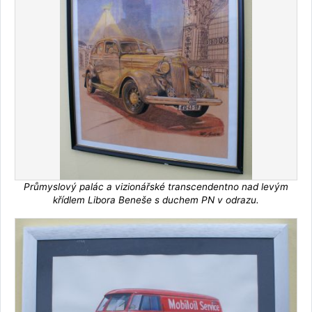
Průmyslový palác a vizionářské transcendentno nad levým
křídlem Libora Beneše s duchem PN v odrazu.