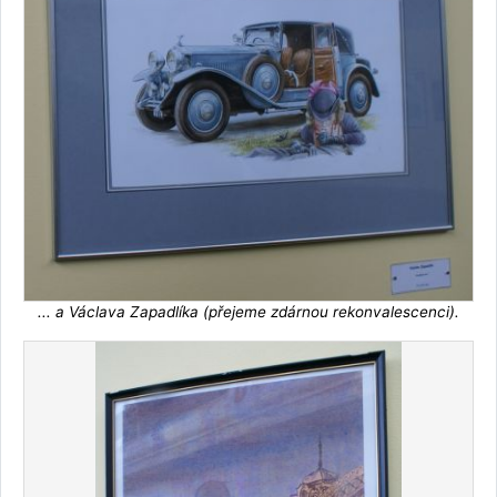
... a Václava Zapadlíka (přejeme zdárnou rekonvalescenci).