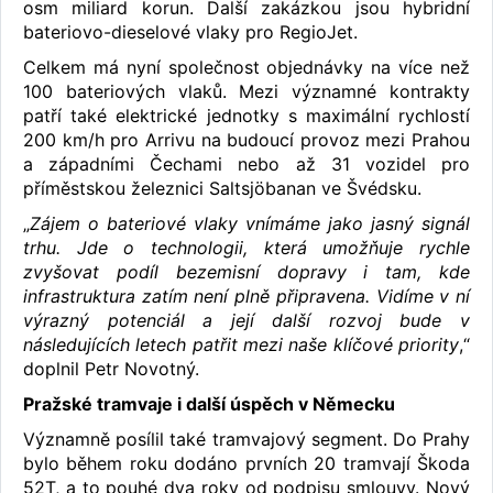
osm miliard korun. Další zakázkou jsou hybridní
bateriovo-dieselové vlaky pro RegioJet.
Celkem má nyní společnost objednávky na více než
100 bateriových vlaků. Mezi významné kontrakty
patří také elektrické jednotky s maximální rychlostí
200 km/h pro Arrivu na budoucí provoz mezi Prahou
a západními Čechami nebo až 31 vozidel pro
příměstskou železnici Saltsjöbanan ve Švédsku.
„
Zájem o bateriové vlaky vnímáme jako jasný signál
trhu. Jde o technologii, která umožňuje rychle
zvyšovat podíl bezemisní dopravy i tam, kde
infrastruktura zatím není plně připravena. Vidíme v ní
výrazný potenciál a její další rozvoj bude v
následujících letech patřit mezi naše klíčové priority
,“
doplnil Petr Novotný.
Pražské tramvaje i další úspěch v Německu
Významně posílil také tramvajový segment. Do Prahy
bylo během roku dodáno prvních 20 tramvají Škoda
52T, a to pouhé dva roky od podpisu smlouvy. Nový