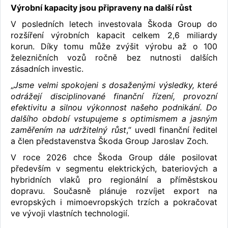
Výrobní kapacity jsou připraveny na další růst
V posledních letech investovala Škoda Group do
rozšíření výrobních kapacit celkem 2,6 miliardy
korun. Díky tomu může zvýšit výrobu až o 100
železničních vozů ročně bez nutnosti dalších
zásadních investic.
„
Jsme velmi spokojeni s dosaženými výsledky, které
odrážejí disciplinované finanční řízení, provozní
efektivitu a silnou výkonnost našeho podnikání. Do
dalšího období vstupujeme s optimismem a jasným
zaměřením na udržitelný růst
,“ uvedl finanční ředitel
a člen představenstva Škoda Group Jaroslav Zoch.
V roce 2026 chce Škoda Group dále posilovat
především v segmentu elektrických, bateriových a
hybridních vlaků pro regionální a příměstskou
dopravu. Současně plánuje rozvíjet export na
evropských i mimoevropských trzích a pokračovat
ve vývoji vlastních technologií.