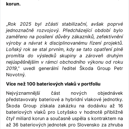
korun.
„
Rok 2025 byl zčásti stabilizační, avšak poprvé
jednoznačně rozvojový. Předcházející období bylo
zaměřeno na posílení důvěry zákazníků, zefektivnění
výroby a návrat k disciplinovanému řízení projektů.
Loňský rok se stal prvním, kdy se tato opatření plně
promítla do výsledků skupiny a zároveň druhým
nejúspěšnějším v rámci obchodního výkonu od roku
2019
,“ uvedl generální ředitel Škoda Group Petr
Novotný.
Více než 100 bateriových vlaků v portfoliu
Nejvýznamnější část nových objednávek
představovaly bateriové a hybridní vlakové jednotky.
Škoda Group získala zakázku na dodávku až 16
bateriových vlaků pro Lotyšsko v hodnotě přibližně
čtyř miliard korun a současně uspěla s kontraktem na
až 36 bateriových jednotek pro Slovensko za zhruba