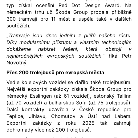
typ získal ocenění Red Dot Design Award. Na
německém trhu už Škoda Group prodala přibližně
300 tramvají pro 11 měst a uspěla také v dalších
soutěžích.
„
Tramvaje jsou dnes jedním z pilířů našeho růstu.
Díky modulárnímu přístupu a vlastním technologiím
dokážeme nabízet řešení, která obstojí v
nejnáročnějších evropských soutěžích
,“ říká Petr
Novotný.
Přes 200 trolejbusů pro evropská města
Vedle kolejových vozidel se dařilo také trolejbusům.
Největší exportní zakázky získala Škoda Group pro
německý Esslingen (až 61 vozidel), estonský Tallinn
(až 70 vozidel) a bulharskou Sofii (až 75 trolejbusů).
Další kontrakty uzavřela v České republice pro
Teplice, Jihlavu, Chomutov a Ústí nad Labem.
Exportní zakázky z roku 2025 tak zahrnují
dohromady více než 200 trolejbusů.