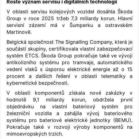
Roste význam servisu i digitálních technologií
V oblasti servisu kolejových vozidel dosáhla Škoda
Group v roce 2025 tržeb 7,3 miliardy korun. Hlavní
servisní zázemí má v Šumperku a ostravském
Martinově.
Belgická společnost The Signalling Company, která je
součástí skupiny, certifikovala vlastní zabezpečovací
systém ETCS. Škoda Group pokračuje také ve vývoji
antikolizního systému pro tramvaje, automatického
vedení vlaků s úsporou elektrické energie až o 15
procent a dalších řešení v oblasti telematiky a
kybernetické bezpečnosti.
V oblasti komponentů získala nové zakázky v
hodnotě 9,1 miliardy korun, obdržela první
objednávku na vlastní bateriový systém pro
železniční vozidla a zahájila vývoj bateriového
systému pro bateriové elektrické jednotky (BEMU).
Pokračuje také v rozvoji výroby komponentů na
mimoevropských trzích.