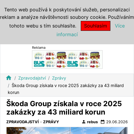
Tento web používá k poskytování služeb, personalizaci
reklam a analýze návštěvnosti soubory cookie. Používáním
tohoto webu s tím souhlasíte.
Souhlasím
Více
informací
Reklama
home
Zpravodajství
Zprávy
Škoda Group získala v roce 2025 zakázky za 43 miliard
korun
Škoda Group získala v roce 2025
zakázky za 43 miliard korun
person
date_range
ZPRAVODAJSTVÍ
-
ZPRÁVY
rebus
29.06.2026