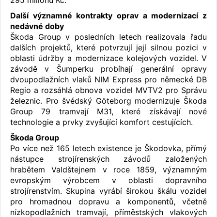
295 milionů Kč.
Další významné kontrakty oprav a modernizací z
nedávné doby
Škoda Group v posledních letech realizovala řadu
dalších projektů, které potvrzují její silnou pozici v
oblasti údržby a modernizace kolejových vozidel. V
závodě v Šumperku probíhají generální opravy
dvoupodlažních vlaků NIM Express pro německé DB
Regio a rozsáhlá obnova vozidel MVTV2 pro Správu
železnic. Pro švédský Göteborg modernizuje Škoda
Group 79 tramvají M31, které získávají nové
technologie a prvky zvyšující komfort cestujících.
Škoda Group
Po více než 165 letech existence je Škodovka, přímý
nástupce strojírenských závodů založených
hrabětem Valdštejnem v roce 1859, významným
evropským výrobcem v oblasti dopravního
strojírenstvím. Skupina vyrábí širokou škálu vozidel
pro hromadnou dopravu a komponentů, včetně
nízkopodlažních tramvají, příměstských vlakových