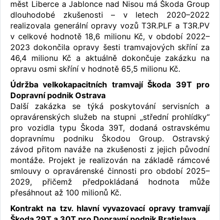
měst Liberce a Jablonce nad Nisou má Škoda Group
dlouhodobé zkušenosti – v letech 2020–2022
realizovala generální opravy vozů T3R.PLF a T3R.PV
v celkové hodnotě 18,6 milionu Kč, v období 2022–
2023 dokončila opravy šesti tramvajových skříní za
46,4 milionu Kč a aktuálně dokončuje zakázku na
opravu osmi skříní v hodnotě 65,5 milionu Kč.
Údržba velkokapacitních tramvají Škoda 39T pro
Dopravní podnik Ostrava
Další zakázka se týká poskytování servisních a
opravárenských služeb na stupni „střední prohlídky“
pro vozidla typu Škoda 39T, dodaná ostravskému
dopravnímu podniku Škodou Group. Ostravský
závod přitom naváže na zkušenosti z jejich původní
montáže. Projekt je realizován na základě rámcové
smlouvy o opravárenské činnosti pro období 2025–
2029, přičemž předpokládaná hodnota může
přesáhnout až 100 milionů Kč.
Kontrakt na tzv. hlavní vyvazovací opravy tramvají
Škoda 29T a 30T pro Dopravní podnik Bratislava