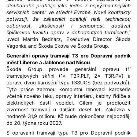
dlouhodobě profiluje jako jedno z nejvýznamnějších
servisních center ve střední Evropě. Nové kontrakty
potvrzují, že zákazníci oceňují naši technickou
odbornost, zkušenosti i schopnost dodávat
špičkovou kvalitu oprav v dohodnutých termínech
,“
uvedl Martin Bednarz, Executive Director Škoda
Vagonka and Škoda Ekova ve Škoda Group.
Generální opravy tramvají T3 pro Dopravní podnik
měst Liberce a Jablonce nad Nisou
Škoda Group provede generální opravu tří
tramvajových skříní (1× T3R.PLF, 2× T3R.PV) a
opravu dvou karosérií typu T3SUCS (bez podvozků).
Tyto práce zahrnou kompletní renovaci karoserie
včetně nového laku, opravy interiéru, kabiny řidiče a
elektrických částí vozidel. Cílem je prodloužit
životnost tramvají o dalších deset let. Zakázka v
hodnotě 31,9 milionu Kč bude dokončena nejpozději
do 20. týdne roku 2027.
S opravami tramvají typu T3 pro Dopravní podnik