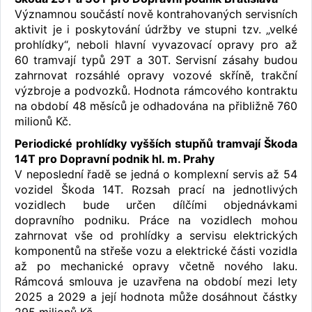
Významnou součástí nově kontrahovaných servisních
aktivit je i poskytování údržby ve stupni tzv. „velké
prohlídky“, neboli hlavní vyvazovací opravy pro až
60 tramvají typů 29T a 30T. Servisní zásahy budou
zahrnovat rozsáhlé opravy vozové skříně, trakční
výzbroje a podvozků. Hodnota rámcového kontraktu
na období 48 měsíců je odhadována na přibližně 760
milionů Kč.
Periodické prohlídky vyšších stupňů tramvají Škoda
14T pro Dopravní podnik hl. m. Prahy
V neposlední řadě se jedná o komplexní servis až 54
vozidel Škoda 14T. Rozsah prací na jednotlivých
vozidlech bude určen dílčími objednávkami
dopravního podniku. Práce na vozidlech mohou
zahrnovat vše od prohlídky a servisu elektrických
komponentů na střeše vozu a elektrické části vozidla
až po mechanické opravy včetně nového laku.
Rámcová smlouva je uzavřena na období mezi lety
2025 a 2029 a její hodnota může dosáhnout částky