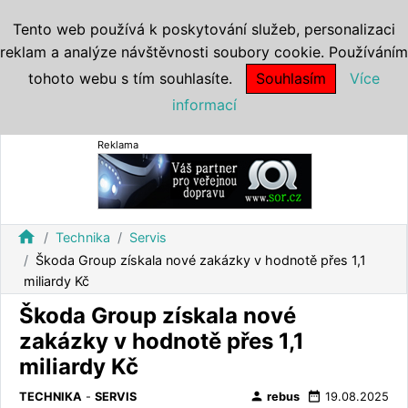
Tento web používá k poskytování služeb, personalizaci
reklam a analýze návštěvnosti soubory cookie. Používáním
tohoto webu s tím souhlasíte.
Souhlasím
Více
informací
Reklama
home
Technika
Servis
Škoda Group získala nové zakázky v hodnotě přes 1,1
miliardy Kč
Škoda Group získala nové
zakázky v hodnotě přes 1,1
miliardy Kč
person
date_range
TECHNIKA
-
SERVIS
rebus
19.08.2025