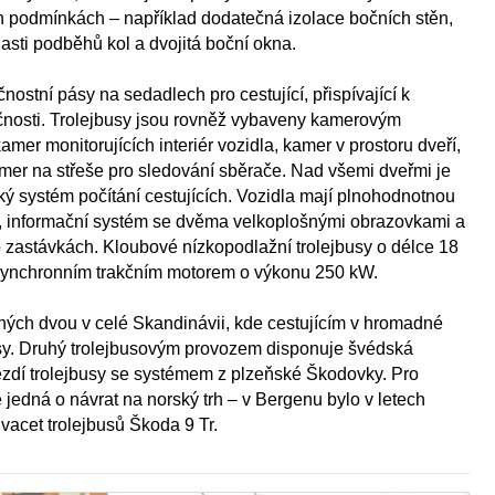
h podmínkách – například dodatečná izolace bočních stěn,
asti podběhů kol a dvojitá boční okna.
nostní pásy na sedadlech pro cestující, přispívající k
nosti. Trolejbusy jsou rovněž vybaveny kamerovým
er monitorujících interiér vozidla, kamer v prostoru dveří,
mer na střeše pro sledování sběrače. Nad všemi dveřmi je
ý systém počítání cestujících. Vozidla mají plnohodnotnou
u, informační systém se dvěma velkoplošnými obrazovkami a
astávkách. Kloubové nízkopodlažní trolejbusy o délce 18
synchronním trakčním motorem o výkonu 250 kW.
hých dvou v celé Skandinávii, kde cestujícím v hromadné
usy. Druhý trolejbusovým provozem disponuje švédská
ezdí trolejbusy se systémem z plzeňské Škodovky. Pro
jedná o návrat na norský trh – v Bergenu bylo v letech
acet trolejbusů Škoda 9 Tr.