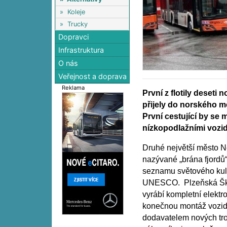
»
Koleje
»
Trucky
Dopravci
Infrastruktura
O nás
Veřejnost a doprava
Reklama
První z flotily deseti 
přijely do norského m
První cestující by se 
nízkopodlažními vozid
Druhé největší město N
nazývané „brána fjordů
seznamu světového kult
UNESCO. Plzeňská Ško
vyrábí kompletní elektro
konečnou montáž vozid
dodavatelem nových tro