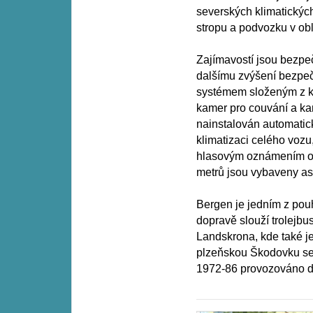
severských klimatickýc
stropu a podvozku v obl
Zajímavostí jsou bezpeč
dalšímu zvýšení bezpeč
systémem složeným z kam
kamer pro couvání a ka
nainstalován automatick
klimatizaci celého voz
hlasovým oznámením o z
metrů jsou vybaveny a
Bergen je jedním z pou
dopravě slouží trolejb
Landskrona, kde také j
plzeňskou Škodovku se 
1972-86 provozováno dv