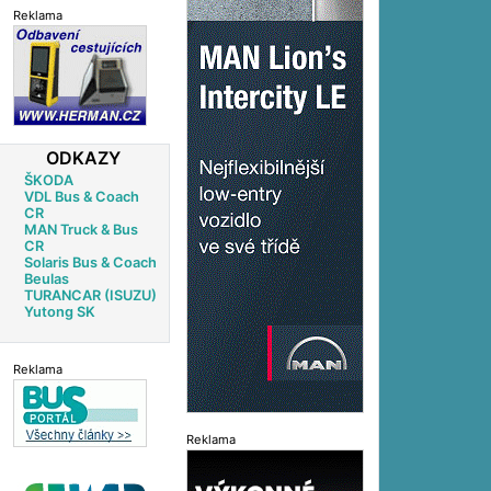
Reklama
ODKAZY
ŠKODA
VDL Bus & Coach
CR
MAN Truck & Bus
CR
Solaris Bus & Coach
Beulas
TURANCAR (ISUZU)
Yutong SK
Reklama
Reklama