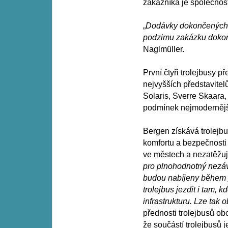
zákazníka je společnost
„
Dodávky dokončených tr
podzimu zakázku doko
Naglmüller.
První čtyři trolejbusy p
nejvyšších představitel
Solaris, Sverre Skaara,
podmínek nejmodernější
Bergen získává trolejbu
komfortu a bezpečnosti 
ve městech a nezatěžují 
pro plnohodnotný nezávi
budou nabíjeny během j
trolejbus jezdit i tam,
infrastrukturu. Lze tak o
přednosti trolejbusů o
že součástí trolejbusů j