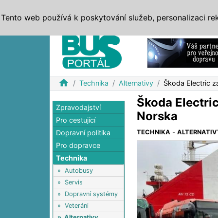
ZPRÁVY
JÍZDNÍ ŘÁDY
MHD, IDS
BUSY
SERV
Tento web používá k poskytování služeb, personalizaci re
Reklama
home
Technika
Alternativy
Škoda Electric z
Škoda Electri
Zpravodajství
Norska
Pro cestující
Dopravní politika
TECHNIKA
-
ALTERNATIV
Pro dopravce
Technika
»
Autobusy
»
Servis
»
Dopravní systémy
»
Veteráni
»
Alternativy