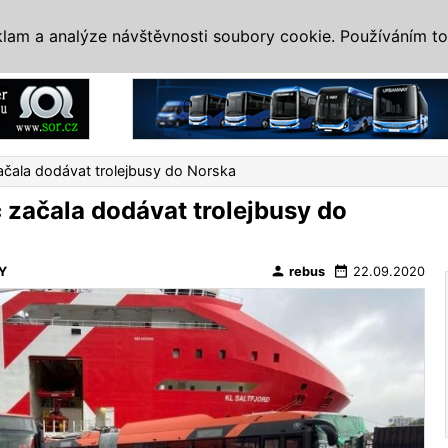
IS
ALTERNATIVY
VETERÁNI
SYSTÉMY
VELETRHY
AKCE
I
klam a analýze návštěvnosti soubory cookie. Používáním to
Reklama
ačala dodávat trolejbusy do Norska
c začala dodávat trolejbusy do
person
date_range
Y
rebus
22.09.2020