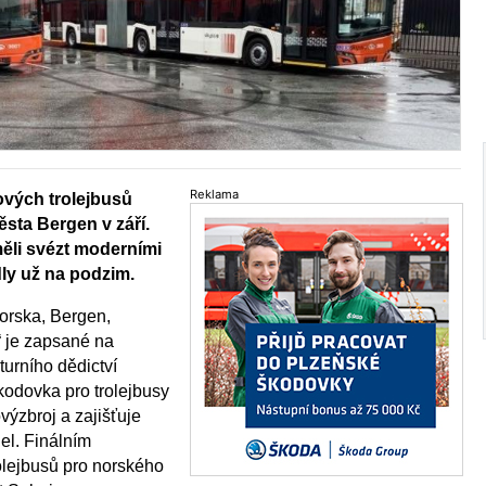
Reklama
nových trolejbusů
ěsta Bergen v září.
měli svézt moderními
ly už na podzim.
orska, Bergen,
“ je zapsané na
urního dědictví
dovka pro trolejbusy
výzbroj a zajišťuje
el. Finálním
lejbusů pro norského