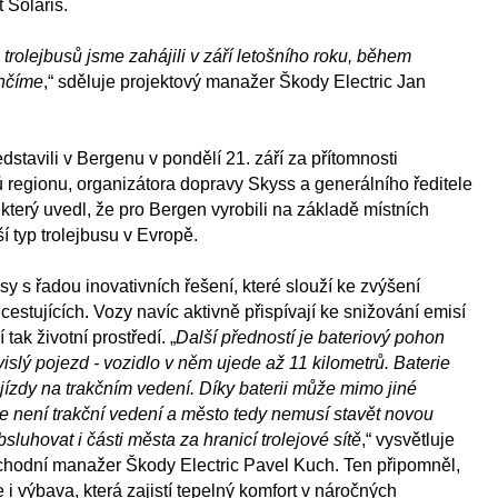
 Solaris.
olejbusů jsme zahájili v září letošního roku, během
nčíme
,“ sděluje projektový manažer Škody Electric Jan
ředstavili v Bergenu v pondělí 21. září za přítomnosti
ů regionu, organizátora dopravy Skyss a generálního ředitele
 který uvedl, že pro Bergen vyrobili na základě místních
 typ trolejbusu v Evropě.
sy s řadou inovativních řešení, které slouží ke zvýšení
cestujících. Vozy navíc aktivně přispívají ke snižování emisí
tak životní prostředí. „
Další předností je bateriový pohon
slý pojezd - vozidlo v něm ujede až 11 kilometrů. Baterie
ízdy na trakčním vedení. Díky baterii může mimo jiné
 kde není trakční vedení a město tedy nemusí stavět novou
bsluhovat i části města za hranicí trolejové sítě
,“ vysvětluje
bchodní manažer Škody Electric Pavel Kuch. Ten připomněl,
e i výbava, která zajistí tepelný komfort v náročných