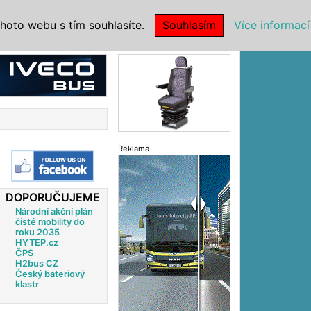
|
NSTITUCE
hoto webu s tím souhlasíte.
Souhlasím
Více informací
Reklama
Reklama
DOPORUČUJEME
Národní akční plán
čisté mobility do
roku 2035
HYTEP.cz
ČPS
H2bus CZ
Český bateriový
klastr