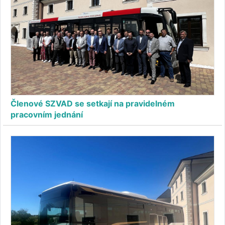
Členové SZVAD se setkají na pravidelném
pracovním jednání