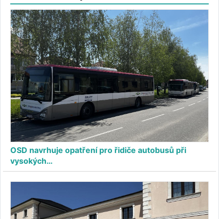
OSD navrhuje opatření pro řidiče autobusů při
vysokých…