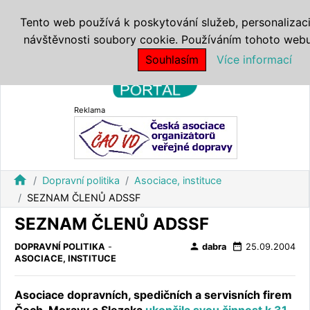
Tento web používá k poskytování služeb, personalizaci
návštěvnosti soubory cookie. Používáním tohoto webu 
Souhlasím
Více informací
Reklama
home
Dopravní politika
Asociace, instituce
SEZNAM ČLENŮ ADSSF
SEZNAM ČLENŮ ADSSF
person
date_range
DOPRAVNÍ POLITIKA
-
dabra
25.09.2004
ASOCIACE, INSTITUCE
Asociace dopravních, spedičních a servisních firem