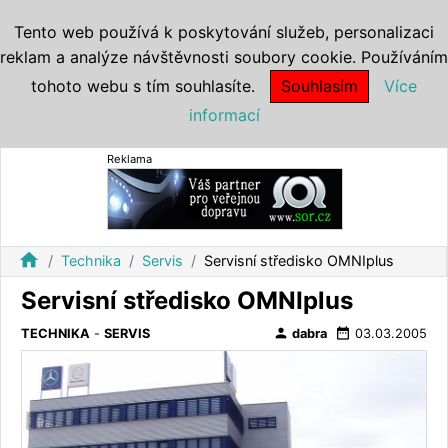
Tento web používá k poskytování služeb, personalizaci
reklam a analýze návštěvnosti soubory cookie. Používáním
tohoto webu s tím souhlasíte.
Souhlasím
Více
informací
Reklama
home
Technika
Servis
Servisní středisko OMNIplus
Servisní středisko OMNIplus
person
date_range
TECHNIKA
-
SERVIS
dabra
03.03.2005