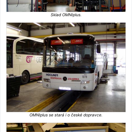
Sklad OMNIplus.
OMNIplus se stará i o české dopravce.