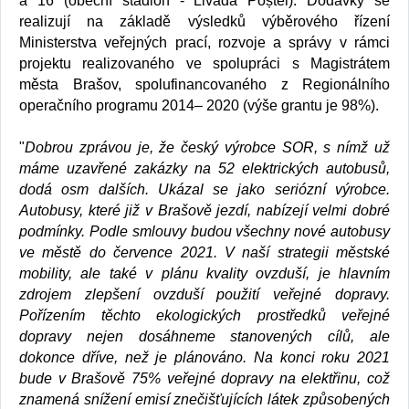
a 16 (obecní stadion - Livada Poștei). Dodávky se
realizují na základě výsledků výběrového řízení
Ministerstva veřejných prací, rozvoje a správy v rámci
projektu realizovaného ve spolupráci s Magistrátem
města Brašov, spolufinancovaného z Regionálního
operačního programu 2014– 2020 (výše grantu je 98%).
"
Dobrou zprávou je, že český výrobce SOR, s nímž už
máme uzavřené zakázky na 52 elektrických autobusů,
dodá osm dalších. Ukázal se jako seriózní výrobce.
Autobusy, které již v Brašově jezdí, nabízejí velmi dobré
podmínky. Podle smlouvy budou všechny nové autobusy
ve městě do července 2021. V naší strategii městské
mobility, ale také v plánu kvality ovzduší, je hlavním
zdrojem zlepšení ovzduší použití veřejné dopravy.
Pořízením těchto ekologických prostředků veřejné
dopravy nejen dosáhneme stanovených cílů, ale
dokonce dříve, než je plánováno. Na konci roku 2021
bude v Brašově 75% veřejné dopravy na elektřinu, což
znamená snížení emisí znečišťujících látek způsobených