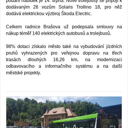
podání nabídek je 14. srpna. Nové trolejbusy se připojí k
dodávaným 26 vozům Solaris Trollino 18, pro něž
dodává elektrickou výzbroj Škoda Electric.
Celkem radnice Brašova už podepsala smlouvy na
nákup téměř 140 elektrických autobusů a trolejbusů.
98% dotaci získalo město také na vybudování jízdních
pruhů vyhrazených pro veřejnou dopravu na třech
trasách dlouhých 16,26 km, na modernizaci
odbavovacího a informačního systému a na další
městské projekty.