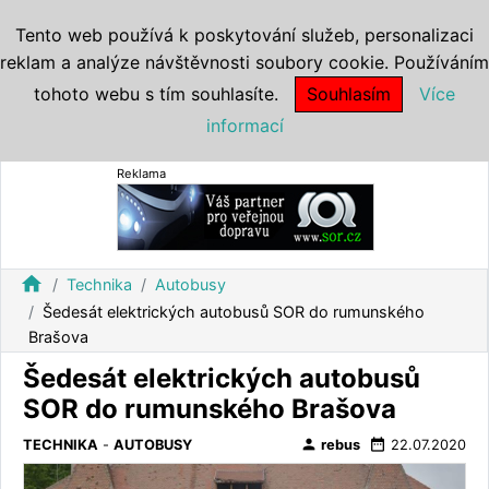
Tento web používá k poskytování služeb, personalizaci
reklam a analýze návštěvnosti soubory cookie. Používáním
tohoto webu s tím souhlasíte.
Souhlasím
Více
informací
Reklama
home
Technika
Autobusy
Šedesát elektrických autobusů SOR do rumunského
Brašova
Šedesát elektrických autobusů
SOR do rumunského Brašova
person
date_range
TECHNIKA
-
AUTOBUSY
rebus
22.07.2020