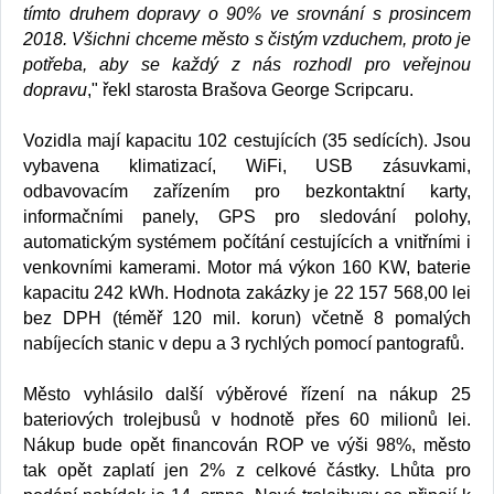
tímto druhem dopravy o 90% ve srovnání s prosincem
2018. Všichni chceme město s čistým vzduchem, proto je
potřeba, aby se každý z nás rozhodl pro veřejnou
dopravu
," řekl starosta Brašova George Scripcaru.
Vozidla mají kapacitu 102 cestujících (35 sedících). Jsou
vybavena klimatizací, WiFi, USB zásuvkami,
odbavovacím zařízením pro bezkontaktní karty,
informačními panely, GPS pro sledování polohy,
automatickým systémem počítání cestujících a vnitřními i
venkovními kamerami. Motor má výkon 160 KW, baterie
kapacitu 242 kWh. Hodnota zakázky je 22 157 568,00 lei
bez DPH (téměř 120 mil. korun) včetně 8 pomalých
nabíjecích stanic v depu a 3 rychlých pomocí pantografů.
Město vyhlásilo další výběrové řízení na nákup 25
bateriových trolejbusů v hodnotě přes 60 milionů lei.
Nákup bude opět financován ROP ve výši 98%, město
tak opět zaplatí jen 2% z celkové částky. Lhůta pro