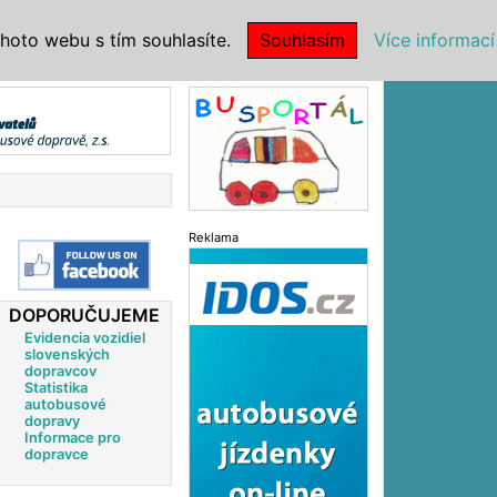
|
NSTITUCE
hoto webu s tím souhlasíte.
Souhlasím
Více informací
Reklama
Reklama
DOPORUČUJEME
Evidencia vozidiel
slovenských
dopravcov
Statistika
autobusové
dopravy
Informace pro
dopravce