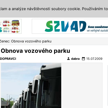
IS
ALTERNATIVY
VETERÁNI
SYSTÉMY
VELETRHY
AKCE
I
klam a analýze návštěvnosti soubory cookie. Používáním to
Reklama
čenec: Obnova vozového parku
 Obnova vozového parku
person
date_range
 DOPRAVCI
dabra
15.07.2009