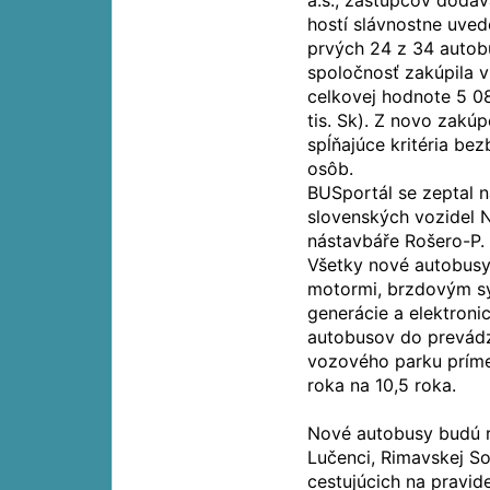
a.s., zástupcov dodá
hostí slávnostne uve
prvých 24 z 34 autob
spoločnosť zakúpila 
celkovej hodnote 5 08
tis. Sk). Z novo zakú
spĺňajúce kritéria be
osôb.
BUSportál se zeptal 
slovenských vozidel 
nástavbáře Rošero-P.
Všetky nové autobus
motormi, brzdovým sy
generácie a elektron
autobusov do prevádz
vozového parku príme
roka na 10,5 roka.
Nové autobusy budú r
Lučenci, Rimavskej S
cestujúcich na pravid