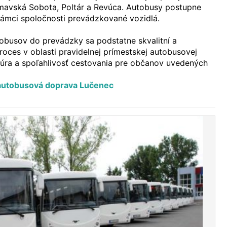
mavská Sobota, Poltár a Revúca. Autobusy postupne
 rámci spoločnosti prevádzkované vozidlá.
busov do prevádzky sa podstatne skvalitní a
roces v oblasti pravidelnej prímestskej autobusovej
túra a spoľahlivosť cestovania pre občanov uvedených
autobusová doprava Lučenec