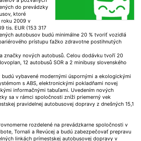
vateľov a pozvaných
dených do prevádzky
usov, ktoré
v roku 2009 v
9 tis. EUR (153 317
pených autobusov budú minimálne 20 % tvoriť vozidlá
zbariérového prístupu ťažko zdravotne postihnutých
na značky nových autobusů. Celou dodávku tvoří 20
Novoplan, 12 autobusů SOR a 2 minibusy slovenského
y budú vybavené modernými úspornými a ekologickými
stémom s ABS, elektronickými pokladňami novej
ickými informačnými tabuľami. Uvedením nových
ky sa v rámci spoločnosti zníži priemerný vek
stskej pravidelnej autobusovej dopravy z dnešných 15,1
ovnomerne rozdelené na prevádzkarne spoločnosti v
obote, Tornali a Revúcej a budú zabezpečovať prepravu
elných linkách prímestskej autobusovej dopravy v