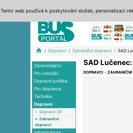
ZPRÁVY
JÍZDNÍ ŘÁDY
MHD, IDS
BUSY
SERV
Tento web používá k poskytování služeb, personalizaci re
Reklama
home
Dopravci
Zahraniční dopravci
SAD Lu
SAD Lučenec:
Zpravodajství
DOPRAVCI
-
ZAHRANIČNÍ
Pro cestující
Dopravní politika
Pro dopravce
Technika
Dopravci
»
Dopravci ČR
»
Zahraniční
dopravci
Infrastruktura