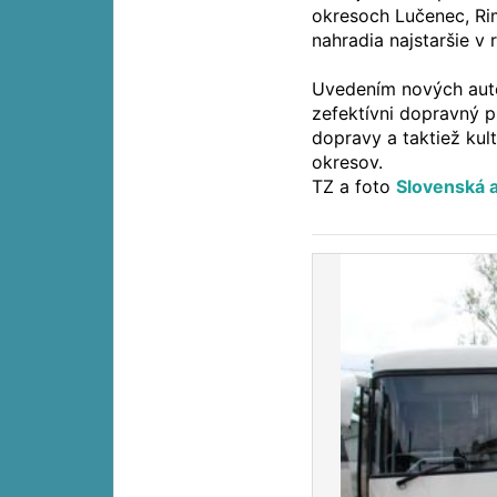
okresoch Lučenec, Ri
nahradia najstaršie v
Uvedením nových auto
zefektívni dopravný p
dopravy a taktiež kul
okresov.
TZ a foto
Slovenská 