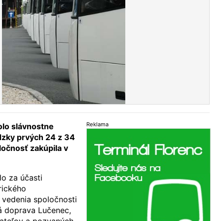
Reklama
olo slávnostne
zky prvých 24 z 34
ločnosť zakúpila v
lo za účasti
rického
 vedenia spoločnosti
á doprava Lučenec,