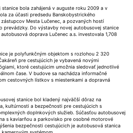
 stanice bola zahájená v auguste roku 2009 a v
ola za účasti predsedu Banskobystrického
 zástupcov Mesta Lučenec, a pozvaných hostí
o prevádzky. Do výstavby novej autobusovej stanice
 autobusová doprava Lučenec a.s. investovala 1,708
ice je polyfunkčným objektom s rozlohou 2 320
Čakáreň pre cestujúcich je vybavená novými
giami, ktoré cestujúcim umožnia sledovať jednotlivé
eálnom čase. V budove sa nachádza informačné
om cestovných lístkov s miestenkami a dopravná
busovej stanice bol kladený najväčší dôraz na
, kultúrnosti a bezpečnosti pre cestujúcich s
mplexných doplnkových služieb. Súčasťou autobusovej
óna s kaviarňou a parkovisko pre osobné motorové
ýšenia bezpečnosti cestujúcich je autobusová stanica
á kamerovým systémom.