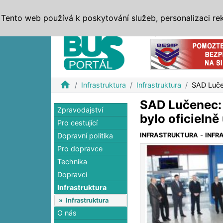
ZPRÁVY
JÍZDNÍ ŘÁDY
MHD, IDS
BUSY
SERV
Tento web používá k poskytování služeb, personalizaci re
Reklama
home
Infrastruktura
Infrastruktura
SAD Luče
SAD Lučenec: 
Zpravodajství
bylo oficieln
Pro cestující
Dopravní politika
INFRASTRUKTURA
-
INFR
Pro dopravce
Technika
Dopravci
Infrastruktura
»
Infrastruktura
O nás