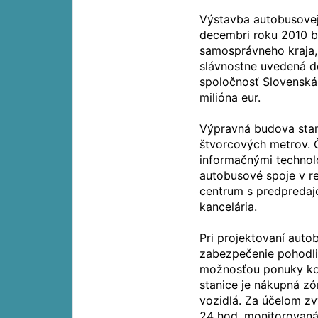
Výstavba autobusovej
decembri roku 2010 b
samosprávneho kraja,
slávnostne uvedená d
spoločnosť Slovenská
milióna eur.
Výpravná budova stan
štvorcových metrov. 
informačnými technoló
autobusové spoje v r
centrum s predpredaj
kancelária.
Pri projektovaní auto
zabezpečenie pohodlia
možnosťou ponuky ko
stanice je nákupná z
vozidlá. Za účelom zv
24 hod. monitorovan