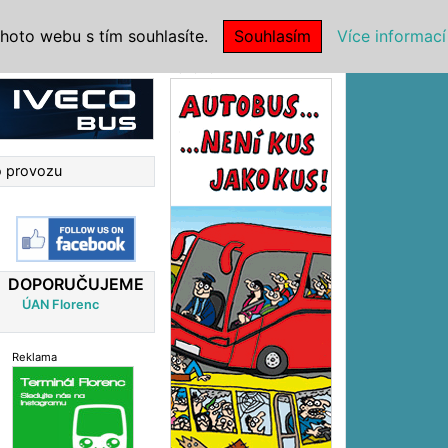
|
NSTITUCE
hoto webu s tím souhlasíte.
Souhlasím
Více informací
Reklama
o provozu
DOPORUČUJEME
ÚAN Florenc
Reklama