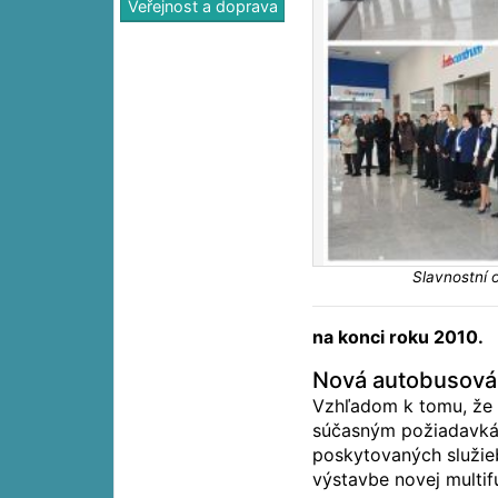
Veřejnost a doprava
Slavnostní 
na konci roku 2010.
Nová autobusová
Vzhľadom k tomu, že
súčasným požiadavká
poskytovaných služieb
výstavbe novej multif