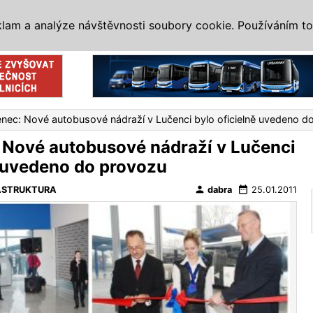
IS
ALTERNATIVY
VETERÁNI
SYSTÉMY
VELETRHY
AKCE
I
klam a analýze návštěvnosti soubory cookie. Používáním to
Reklama
nec: Nové autobusové nádraží v Lučenci bylo oficielně uvedeno d
Nové autobusové nádraží v Lučenci
ě uvedeno do provozu
person
date_range
ASTRUKTURA
dabra
25.01.2011