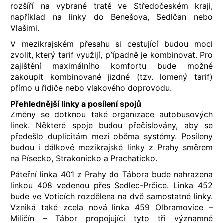
rozšíří na vybrané tratě ve Středočeském kraji,
například na linky do Benešova, Sedlčan nebo
Vlašimi.
V mezikrajském přesahu si cestující budou moci
zvolit, který tarif využijí, případně je kombinovat. Pro
zajištění maximálního komfortu bude možné
zakoupit kombinované jízdné (tzv. lomený tarif)
přímo u řidiče nebo vlakového doprovodu.
Přehlednější linky a posílení spojů
Změny se dotknou také organizace autobusových
linek. Některé spoje budou přečíslovány, aby se
předešlo duplicitám mezi oběma systémy. Posíleny
budou i dálkové mezikrajské linky z Prahy směrem
na Písecko, Strakonicko a Prachaticko.
Páteřní linka 401 z Prahy do Tábora bude nahrazena
linkou 408 vedenou přes Sedlec-Prčice. Linka 452
bude ve Voticích rozdělena na dvě samostatné linky.
Vzniká také zcela nová linka 459 Olbramovice –
Miličín – Tábor propojující tyto tři významné