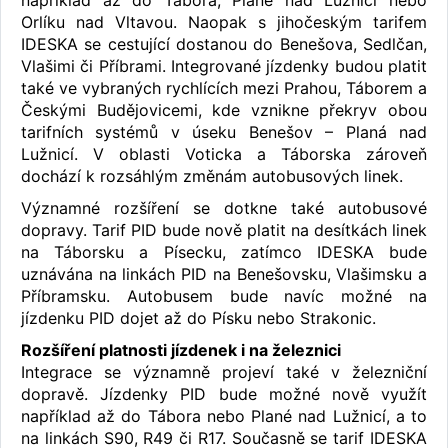
Orlíku nad Vltavou. Naopak s jihočeským tarifem
IDESKA se cestující dostanou do Benešova, Sedlčan,
Vlašimi či Příbrami. Integrované jízdenky budou platit
také ve vybraných rychlících mezi Prahou, Táborem a
Českými Budějovicemi, kde vznikne překryv obou
tarifních systémů v úseku Benešov – Planá nad
Lužnicí. V oblasti Voticka a Táborska zároveň
dochází k rozsáhlým změnám autobusových linek.
Významné rozšíření se dotkne také autobusové
dopravy. Tarif PID bude nově platit na desítkách linek
na Táborsku a Písecku, zatímco IDESKA bude
uznávána na linkách PID na Benešovsku, Vlašimsku a
Příbramsku. Autobusem bude navíc možné na
jízdenku PID dojet až do Písku nebo Strakonic.
Rozšíření platnosti jízdenek i na železnici
Integrace se významně projeví také v železniční
dopravě. Jízdenky PID bude možné nově využít
například až do Tábora nebo Plané nad Lužnicí, a to
na linkách S90, R49 či R17. Současně se tarif IDESKA