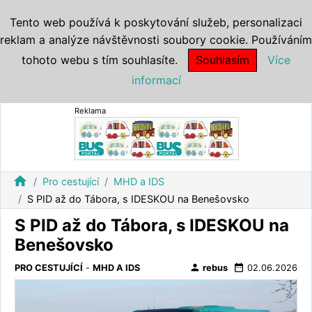
Tento web používá k poskytování služeb, personalizaci
reklam a analýze návštěvnosti soubory cookie. Používáním
tohoto webu s tím souhlasíte.
Souhlasím
Více
informací
Reklama
home
Pro cestující
MHD a IDS
S PID až do Tábora, s IDESKOU na Benešovsko
S PID až do Tábora, s IDESKOU na
Benešovsko
person
date_range
PRO CESTUJÍCÍ
-
MHD A IDS
rebus
02.06.2026