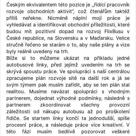
Českým ekvivalentem této pozice je ,,řídící pracovník
rozvoje obchodních aktivit”, což čtenářům taktéž
příliš neřekne. Nicméně náplní mojí práce je
vyhledávat a identifikovat obchodní příležitosti, které
budou mít pozitivní dopad na rozvoj FlixBusu v
České republice, na Slovensku a v Maďarsku. Velice
stručně řečeno se starám o to, aby naše plány a vize
byly reálně uvedeny na trh.
Blíže si to můžeme ukázat na příkladu jedné
autobusové linky, před jejímž uvedením na trh se
skrývá spoustu práce. Ve spolupráci s naší centrálou
zpracujeme plán rozvoje sítě na další rok a já se
svým týmem pak musím zařídit, aby se ten plán stal
realitou. Musíme navázat spolupráci s vhodným
partnerem, dojednat výhodné podmínky, následně s
partnerem zkoordinovat všechny provozní
záležitosti od nákupu autobusu až po proškolení
řidiče. Se startem linky končí ta jednodušší, spíše
procesní práce, a následuje práce více kreativní. V
této fázi musím bedlivě pozorovat veškeré