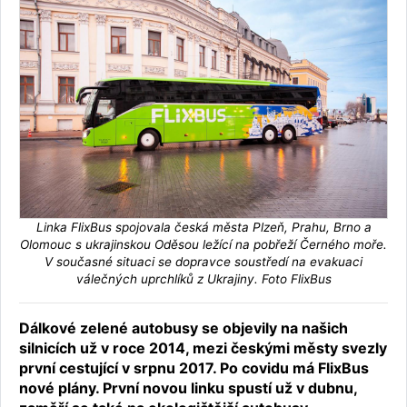
Linka FlixBus spojovala česká města Plzeň, Prahu, Brno a
Olomouc s ukrajinskou Oděsou ležící na pobřeží Černého moře.
V současné situaci se dopravce soustředí na evakuaci
válečných uprchlíků z Ukrajiny. Foto FlixBus
Dálkové zelené autobusy se objevily na našich
silnicích už v roce 2014, mezi českými městy svezly
první cestující v srpnu 2017. Po covidu má FlixBus
nové plány. První novou linku spustí už v dubnu,