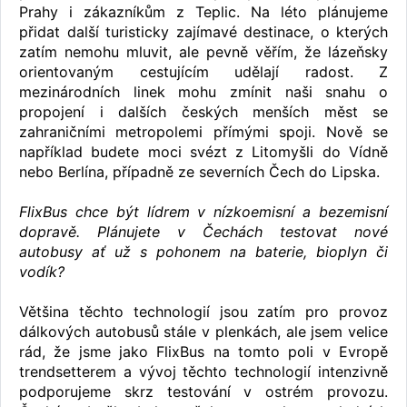
Prahy i zákazníkům z Teplic. Na léto plánujeme
přidat další turisticky zajímavé destinace, o kterých
zatím nemohu mluvit, ale pevně věřím, že lázeňsky
orientovaným cestujícím udělají radost. Z
mezinárodních linek mohu zmínit naši snahu o
propojení i dalších českých menších měst se
zahraničními metropolemi přímými spoji. Nově se
například budete moci svézt z Litomyšli do Vídně
nebo Berlína, případně ze severních Čech do Lipska.
FlixBus chce být lídrem v nízkoemisní a bezemisní
dopravě. Plánujete v Čechách testovat nové
autobusy ať už s pohonem na baterie, bioplyn či
vodík?
Většina těchto technologií jsou zatím pro provoz
dálkových autobusů stále v plenkách, ale jsem velice
rád, že jsme jako FlixBus na tomto poli v Evropě
trendsetterem a vývoj těchto technologií intenzivně
podporujeme skrz testování v ostrém provozu.