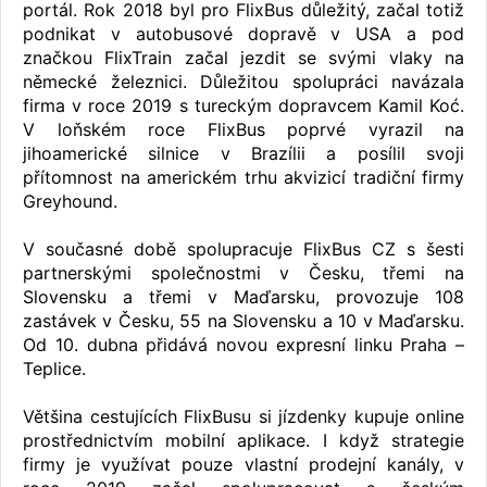
portál. Rok 2018 byl pro FlixBus důležitý, začal totiž
podnikat v autobusové dopravě v USA a pod
značkou FlixTrain začal jezdit se svými vlaky na
německé železnici. Důležitou spolupráci navázala
firma v roce 2019 s tureckým dopravcem Kamil Koć.
V loňském roce FlixBus poprvé vyrazil na
jihoamerické silnice v Brazílii a posílil svoji
přítomnost na americkém trhu akvizicí tradiční firmy
Greyhound.
V současné době spolupracuje FlixBus CZ s šesti
partnerskými společnostmi v Česku, třemi na
Slovensku a třemi v Maďarsku, provozuje 108
zastávek v Česku, 55 na Slovensku a 10 v Maďarsku.
Od 10. dubna přidává novou expresní linku Praha –
Teplice.
Většina cestujících FlixBusu si jízdenky kupuje online
prostřednictvím mobilní aplikace. I když strategie
firmy je využívat pouze vlastní prodejní kanály, v