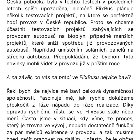
Česká pobočka byla v těchto testech v posledních
letech spíše upozaděna, nicméně FlixBus plánuje
několik testovacích projektů, na které se perfektně
hodí provoz v České republice. Proto se chceme
účastnit testovacích projektů zabývajících se
provozem autobusů na bioplyn, případně menších
projektů, které sníží spotřebu již provozovaných
autobusů. Například umístěním solárních panelů na
střechu autobusu. Předpokládám, že bychom tyto
novinky mohli vidět v provozu již v příštím roce.
A na závěr, co vás na práci ve FlixBusu nejvíce baví?
Řekl bych, že nejvíce mě baví celková dynamičnost
společnosti. Fascinuje mě, jak rychle dokážeme
přeskočit z fáze nápadu do fáze realizace. Díky
opravdu rychlému růstu se ve FlixBusu stále něco
mění. Často jsme v situaci, kdy víme, že proces,
který je zrovna ve vývoji, nebude dostatečně funkční
za pár měsíců existence v provozu, a tak musíme
hned začít pracovat na dalším. I přesto, že je občas