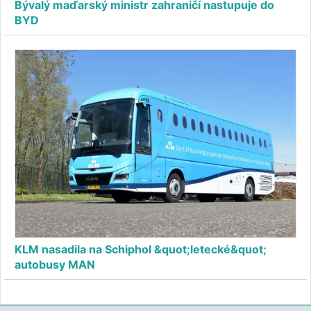
Bývalý maďarský ministr zahraničí nastupuje do
BYD
KLM nasadila na Schiphol &quot;letecké&quot;
autobusy MAN