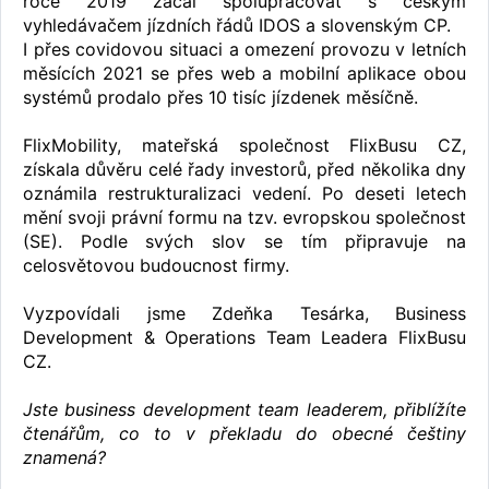
roce 2019 začal spolupracovat s českým
vyhledávačem jízdních řádů IDOS a slovenským CP.
I přes covidovou situaci a omezení provozu v letních
měsících 2021 se přes web a mobilní aplikace obou
systémů prodalo přes 10 tisíc jízdenek měsíčně.
FlixMobility, mateřská společnost FlixBusu CZ,
získala důvěru celé řady investorů, před několika dny
oznámila restrukturalizaci vedení. Po deseti letech
mění svoji právní formu na tzv. evropskou společnost
(SE). Podle svých slov se tím připravuje na
celosvětovou budoucnost firmy.
Vyzpovídali jsme Zdeňka Tesárka, Business
Development & Operations Team Leadera FlixBusu
CZ.
Jste business development team leaderem, přiblížíte
čtenářům, co to v překladu do obecné češtiny
znamená?