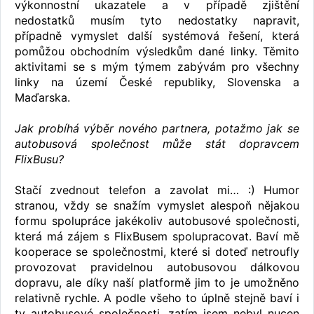
výkonnostní ukazatele a v případě zjištění
nedostatků musím tyto nedostatky napravit,
případně vymyslet další systémová řešení, která
pomůžou obchodním výsledkům dané linky. Těmito
aktivitami se s mým týmem zabývám pro všechny
linky na území České republiky, Slovenska a
Maďarska.
Jak probíhá výběr nového partnera, potažmo jak se
autobusová společnost může stát dopravcem
FlixBusu?
Stačí zvednout telefon a zavolat mi… :) Humor
stranou, vždy se snažím vymyslet alespoň nějakou
formu spolupráce jakékoliv autobusové společnosti,
která má zájem s FlixBusem spolupracovat. Baví mě
kooperace se společnostmi, které si doteď netroufly
provozovat pravidelnou autobusovou dálkovou
dopravu, ale díky naší platformě jim to je umožněno
relativně rychle. A podle všeho to úplně stejně baví i
ty autobusové společnosti, zatím jsem nebyl nucen