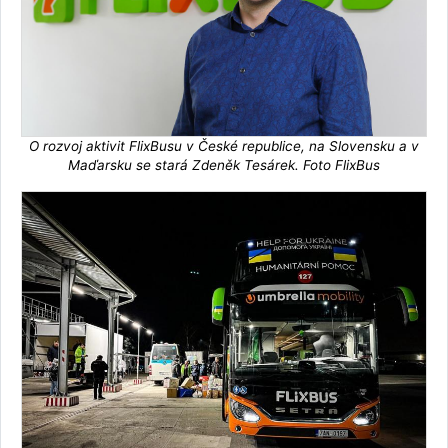
O rozvoj aktivit FlixBusu v České republice, na Slovensku a v
Maďarsku se stará Zdeněk Tesárek. Foto FlixBus