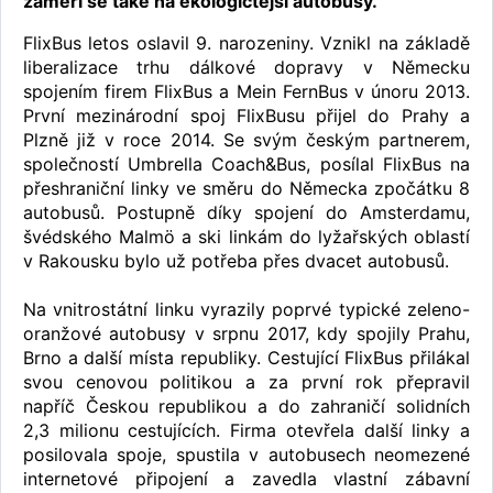
zaměří se také na ekologičtější autobusy.
FlixBus letos oslavil 9. narozeniny. Vznikl na základě
liberalizace trhu dálkové dopravy v Německu
spojením firem FlixBus a Mein FernBus v únoru 2013.
První mezinárodní spoj FlixBusu přijel do Prahy a
Plzně již v roce 2014. Se svým českým partnerem,
společností Umbrella Coach&Bus, posílal FlixBus na
přeshraniční linky ve směru do Německa zpočátku 8
autobusů. Postupně díky spojení do Amsterdamu,
švédského Malmö a ski linkám do lyžařských oblastí
v Rakousku bylo už potřeba přes dvacet autobusů.
Na vnitrostátní linku vyrazily poprvé typické zeleno-
oranžové autobusy v srpnu 2017, kdy spojily Prahu,
Brno a další místa republiky. Cestující FlixBus přilákal
svou cenovou politikou a za první rok přepravil
napříč Českou republikou a do zahraničí solidních
2,3 milionu cestujících. Firma otevřela další linky a
posilovala spoje, spustila v autobusech neomezené
internetové připojení a zavedla vlastní zábavní