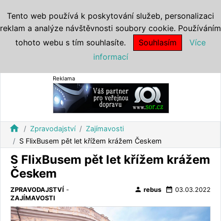
Tento web používá k poskytování služeb, personalizaci
reklam a analýze návštěvnosti soubory cookie. Používáním
tohoto webu s tím souhlasíte.
Souhlasím
Více
informací
Reklama
home
Zpravodajství
Zajímavosti
S FlixBusem pět let křížem krážem Českem
S FlixBusem pět let křížem krážem
Českem
person
date_range
ZPRAVODAJSTVÍ
-
rebus
03.03.2022
ZAJÍMAVOSTI