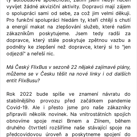
vyvíjet žádné akviziční aktivity. Dopravci mají zájem
o spolupráci sami od sebe, za což jim velmi děkuji.
Pro funkční spolupráci hledám ty, kteří chtějí s chutí
a energií makat na zlepšování služeb, které našim
zákazníkům poskytujeme. Jsem tedy radši za
dopravce, který stále poskytuje zpětnou vazbu a
podněty ke zlepšení než dopravce, který si to "jen
odjezdí" a neřeší nic.
Má Český FlixBus v sezoně 22 nějaké zajímavé plány,
můžeme se v Česku těšit na nové linky i od dalších
entit FlixBusu?
Rok 2022 bude spíše ve znamení návratu do
stabilnějšího provozu před začátkem pandemie
Covid-19. Ale i přesto jsme pro naše zákazníky
připravili několik novinek. Na vnitrostátních spojích
obnovíme spoje mezi Brnem a Zlínem, během
druhého čtvrtletí rozšíříme naše stávající spoje na
předcovidovou úroveň a poskytneme spojení do