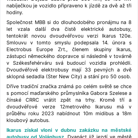
nabíječkou je vozidlo připraveno k jízdě za dvě až tři
hodiny.
Společnost MBB si do dlouhodobého pronájmu na 8
let vzala další dva čistě elektrické autobusy,
tentokrát novou dvoudvéřovou verzi Ikarus 120e.
Smlouvu v tomto smyslu podepsala 14. února s
Electrobus Europe Zrt., členem skupiny Ikarus,
zástupci německého dopravce si následně v továrně
v Székesfehérváru svá budoucí vozidla prohlédli.
Dvoudvéřové elektrobusy mají 33 pevných a dvě
sklopná sedadla (Ster New City) a stání pro 50 osob.
Dříve tradiční značka známá po celém světě se chce
s pomocí maďarského průmyslníka Gabora Szelese a
čínské CRRC vrátit zpět na trhy. Kromě tří a
dvoudvéřové verze 12metrového Ikarusu má v
průběhu roku 2023 nabídnout 10m midibus a 18m
kloubový autobus.
Ikarus získal vloni v dubnu zakázku na městské
autobusy od Volánbusz
. Dvanáct již jezdí ve městě