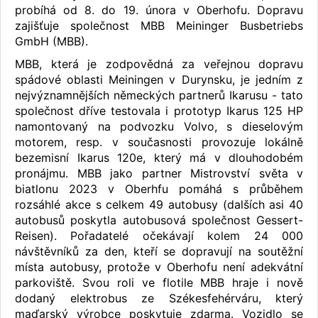
probíhá od 8. do 19. února v Oberhofu. Dopravu
zajišťuje společnost MBB Meininger Busbetriebs
GmbH (MBB).
MBB, která je zodpovědná za veřejnou dopravu
spádové oblasti Meiningen v Durynsku, je jedním z
nejvýznamnějších německých partnerů Ikarusu - tato
společnost dříve testovala i prototyp Ikarus 125 HP
namontovaný na podvozku Volvo, s dieselovým
motorem, resp. v současnosti provozuje lokálně
bezemisní Ikarus 120e, který má v dlouhodobém
pronájmu. MBB jako partner Mistrovství světa v
biatlonu 2023 v Oberhfu pomáhá s průběhem
rozsáhlé akce s celkem 49 autobusy (dalších asi 40
autobusů poskytla autobusová společnost Gessert-
Reisen). Pořadatelé očekávají kolem 24 000
návštěvníků za den, kteří se dopravují na soutěžní
místa autobusy, protože v Oberhofu není adekvátní
parkoviště. Svou roli ve flotile MBB hraje i nově
dodaný elektrobus ze Székesfehérváru, který
maďarský výrobce poskytuje zdarma. Vozidlo se