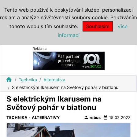
Tento web používá k poskytování služeb, personalizaci
reklam a analýze návštěvnosti soubory cookie. Používáním
tohoto webu s tím souhlasíte.
Souhlasím
Více
informací
Reklama
home
Technika
Alternativy
S elektrickým Ikarusem na Světový pohár v biatlonu
S elektrickým Ikarusem na
Světový pohár v biatlonu
person
date_range
TECHNIKA
-
ALTERNATIVY
rebus
15.02.2023