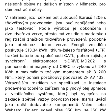
následně objeví na dalších místech v Německu pro
demonstrační účely.
V zahraničí jezdí celkem pět autobusů Ikarusů 120e s
třídvéřovým provedením, jsou buď zapůjčené nebo
jako testovací. Podle výrobce je dokončena i
dvoudveřová verze, přesto má vozidlo s maďarskou
registrační značkou třídveřové provedení, podobně
jako předchozí demo verze. Energii vozidlům
poskytuje 313,34 kWh lithium-železo fosfátová (LFP)
trakční baterie od společnosti CATL, pohon zajišťuje
synchronní elektromotor t-DRIVE-MD2021 s
permenentními magnety od CRRC o výkonu až 240
kWh a maximálním točivým momentem až 3 200
Nm., který pohání portáloový podvozek ZF AV 133.
Výraznějším rozdílem ve specifikaci je instalace
přídavného topného zařízení na plynový olej Spheros
a ventilačního systému, který byl vylepšen na
základě zpětné vazby provozovatele. Ikarus uvádí
jako další dodavatele komponentů Valeo nebo
Webasto. Dojezd udává přes 350 km, se 150 kW