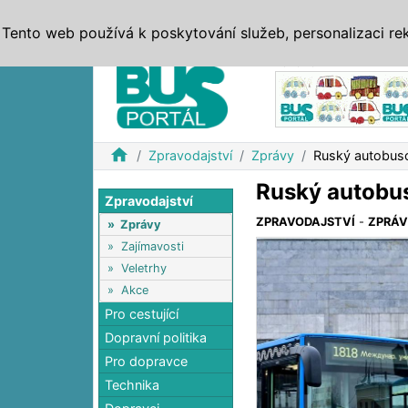
ZPRÁVY
JÍZDNÍ ŘÁDY
MHD, IDS
BUSY
SERV
Tento web používá k poskytování služeb, personalizaci re
Reklama
home
Zpravodajství
Zprávy
Ruský autobusov
Ruský autobus
Zpravodajství
ZPRAVODAJSTVÍ
-
ZPRÁ
»
Zprávy
»
Zajímavosti
»
Veletrhy
»
Akce
Pro cestující
Dopravní politika
Pro dopravce
Technika