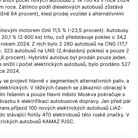
ém roce. Zatímco podíl dieselových autobusů zůstává
ližně 64 procent), klesl prodej vozidel s alternativními
ínovým motorem činil 11,5 % (-23,5 procent). Autobusy
m 20,1 % (2 600 ks) trhu, což představuje pokles o 34,2
s rokem 2024. Z nich bylo 2 260 autobusů na CNG (17,7
t), 323 autobusů na LNG (2,4násobný pokles) a pouze 2
8 procent). Hybridní autobus byl prodán pouze jeden.
e snížil i počet elektrických autobusů, bylo prodáno 527
oce 2024.
 se projevil hlavně v segmentech alternativních paliv, a
 elektrických. V těžkých časech se zákazníci obracejí k
ším řešením a pouze hlavní město Moskva pokračuje s
vazku k elektrifikaci autobusové dopravy. Jen před pár
ans příjezd 100 nových elektrických autobusů LiAZ-
do stávající flotily 470 elektrobusů této ruské značky. V
ektrických autobusů KAMAZ PJSC.