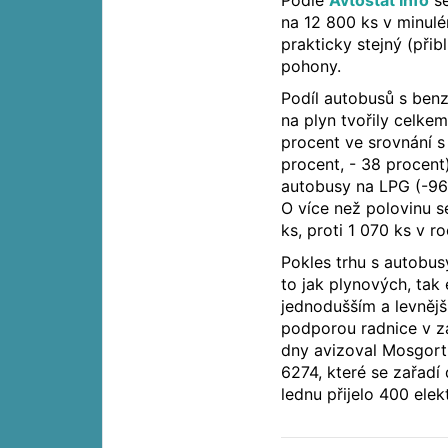
na 12 800 ks v minul
prakticky stejný (přib
pohony.
Podíl autobusů s benz
na plyn tvořily celke
procent ve srovnání 
procent, - 38 procen
autobusy na LPG (-96,
O více než polovinu s
ks, proti 1 070 ks v r
Pokles trhu s autobusy
to jak plynových, tak
jednodušším a levněj
podporou radnice v zá
dny avizoval Mosgortr
6274, které se zařadí 
lednu přijelo 400 el