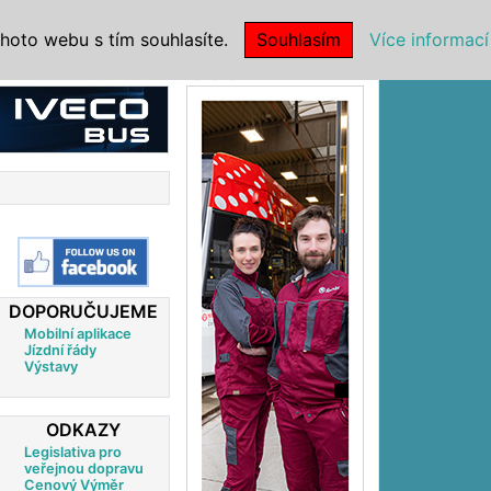
|
NSTITUCE
hoto webu s tím souhlasíte.
Souhlasím
Více informací
Reklama
DOPORUČUJEME
Mobilní aplikace
Jízdní řády
Výstavy
ODKAZY
Legislativa pro
veřejnou dopravu
Cenový Výměr