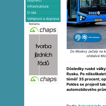
Dopravci
Infrastruktura
O nás
Veřejnost a doprava
Reklama
Do Moskvy začaly na ko
očekává Mos
Důsledky ruské války 
Rusku. Po několikale
téměř 35 procent, op
Pokles se projevil ta
automobilového prů
Podle
Avtostat Info
se