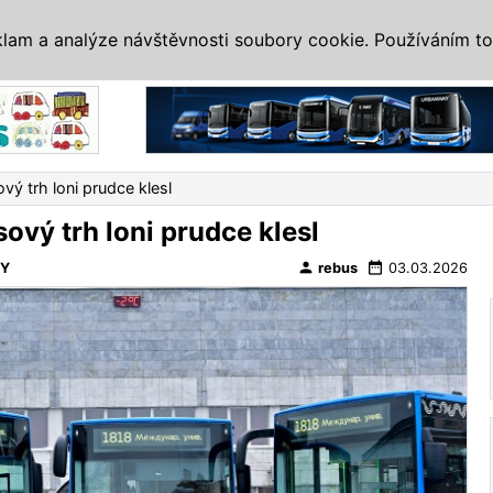
IS
ALTERNATIVY
VETERÁNI
SYSTÉMY
VELETRHY
AKCE
I
klam a analýze návštěvnosti soubory cookie. Používáním to
Reklama
ý trh loni prudce klesl
ový trh loni prudce klesl
person
date_range
VY
rebus
03.03.2026