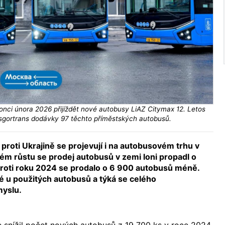
nci února 2026 přijíždět nové autobusy LiAZ Citymax 12. Letos
gortrans dodávky 97 těchto příměstských autobusů.
proti Ukrajině se projevují i na autobusovém trhu v
tém růstu se prodej autobusů v zemi loni propadl o
roti roku 2024 se prodalo o 6 900 autobusů méně.
ké u použitých autobusů a týká se celého
myslu.
 snížil počet nových autobusů z 19 700 ks v roce 2024