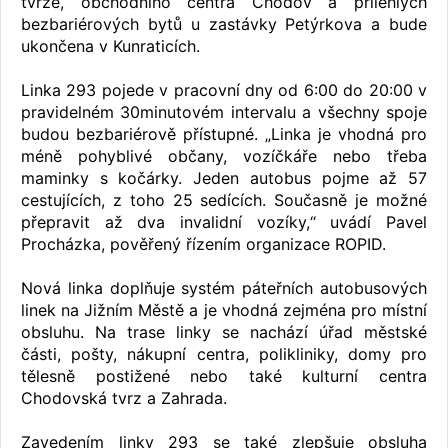
tvrze, obchodního centra Chodov a přilehlých
bezbariérových bytů u zastávky Petýrkova a bude
ukončena v Kunraticích.
Linka 293 pojede v pracovní dny od 6:00 do 20:00 v
pravidelném 30minutovém intervalu a všechny spoje
budou bezbariérově přístupné. „Linka je vhodná pro
méně pohyblivé občany, vozíčkáře nebo třeba
maminky s kočárky. Jeden autobus pojme až 57
cestujících, z toho 25 sedících. Současně je možné
přepravit až dva invalidní vozíky,“ uvádí Pavel
Procházka, pověřený řízením organizace ROPID.
Nová linka doplňuje systém páteřních autobusových
linek na Jižním Městě a je vhodná zejména pro místní
obsluhu. Na trase linky se nachází úřad městské
části, pošty, nákupní centra, polikliniky, domy pro
tělesně postižené nebo také kulturní centra
Chodovská tvrz a Zahrada.
Zavedením linky 293 se také zlepšuje obsluha