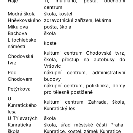
Háje
11, multikino, pošta, obchodní
centrum
Modrá škola
škola, kostel
Hněvkovského
zdravotnické zařízení, lékárna
Mikulova
pošta, škola
Bachova
škola
Litochlebské
kostel
náměstí
kulturní centrum Chodovská tvrz,
Chodovská
škola, přestup na autobusy do
tvrz
Vršovic
Pod
nákupní centrum, administrativní
Chodovem
budovy
nákupní centrum, poliklinika, domy
Petýrkova
pro tělesně postižené
U
kulturní centrum Zahrada, škola,
Kunratického
Kunratický les
lesa
U Tří svatých
škola
Kunratická
škola, úřad městské části Praha-
škola
Kunratice, kostel, zámek Kunratice