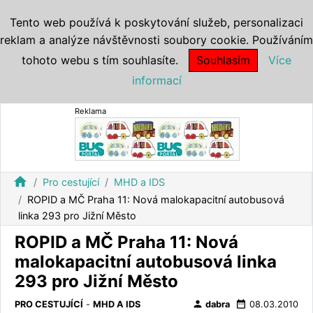
Tento web používá k poskytování služeb, personalizaci
reklam a analýze návštěvnosti soubory cookie. Používáním
tohoto webu s tím souhlasíte.
Souhlasím
Více
informací
Reklama
home
Pro cestující
MHD a IDS
ROPID a MČ Praha 11: Nová malokapacitní autobusová
linka 293 pro Jižní Město
ROPID a MČ Praha 11: Nová
malokapacitní autobusová linka
293 pro Jižní Město
person
date_range
PRO CESTUJÍCÍ
-
MHD A IDS
dabra
08.03.2010