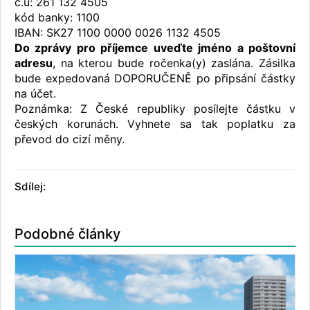
č.ú: 261 132 4505
kód banky: 1100
IBAN: SK27 1100 0000 0026 1132 4505
Do zprávy pro příjemce uveďte jméno a poštovní
adresu
, na kterou bude ročenka(y) zaslána. Zásilka
bude expedovaná DOPORUČENĚ po připsání částky
na účet.
Poznámka: Z České republiky posílejte částku v
českých korunách. Vyhnete sa tak poplatku za
převod do cizí měny.
Sdílej:
Podobné články