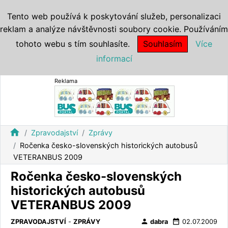
Tento web používá k poskytování služeb, personalizaci
reklam a analýze návštěvnosti soubory cookie. Používáním
tohoto webu s tím souhlasíte.
Souhlasím
Více
informací
Reklama
home
Zpravodajství
Zprávy
Ročenka česko-slovenských historických autobusů
VETERANBUS 2009
Ročenka česko-slovenských
historických autobusů
VETERANBUS 2009
person
date_range
ZPRAVODAJSTVÍ
-
ZPRÁVY
dabra
02.07.2009