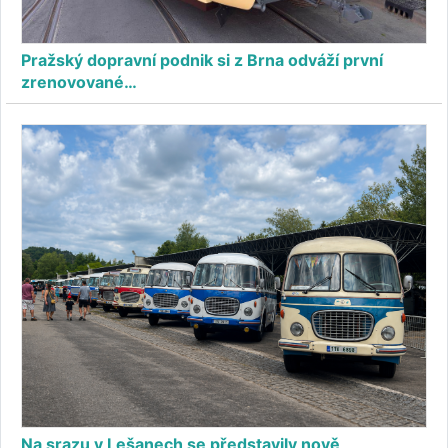
Pražský dopravní podnik si z Brna odváží první
zrenovované…
Na srazu v Lešanech se představily nově