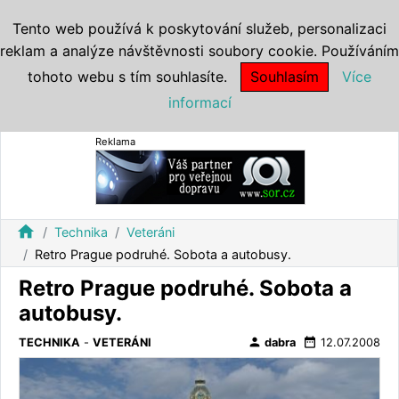
Tento web používá k poskytování služeb, personalizaci
reklam a analýze návštěvnosti soubory cookie. Používáním
tohoto webu s tím souhlasíte.
Souhlasím
Více
informací
Reklama
home
Technika
Veteráni
Retro Prague podruhé. Sobota a autobusy.
Retro Prague podruhé. Sobota a
autobusy.
person
date_range
TECHNIKA
-
VETERÁNI
dabra
12.07.2008