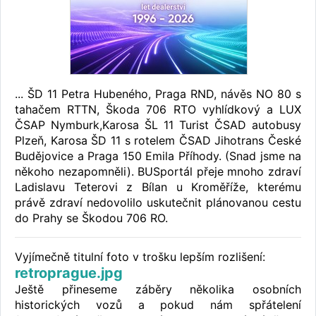
... ŠD 11 Petra Hubeného, Praga RND, návěs NO 80 s
tahačem RTTN, Škoda 706 RTO vyhlídkový a LUX
ČSAP Nymburk,Karosa ŠL 11 Turist ČSAD autobusy
Plzeň, Karosa ŠD 11 s rotelem ČSAD Jihotrans České
Budějovice a Praga 150 Emila Příhody. (Snad jsme na
někoho nezapomněli). BUSportál přeje mnoho zdraví
Ladislavu Teterovi z Bílan u Kroměříže, kterému
právě zdraví nedovolilo uskutečnit plánovanou cestu
do Prahy se Škodou 706 RO.
Vyjímečně titulní foto v trošku lepším rozlišení:
retroprague.jpg
Ještě přineseme záběry několika osobních
historických vozů a pokud nám spřátelení