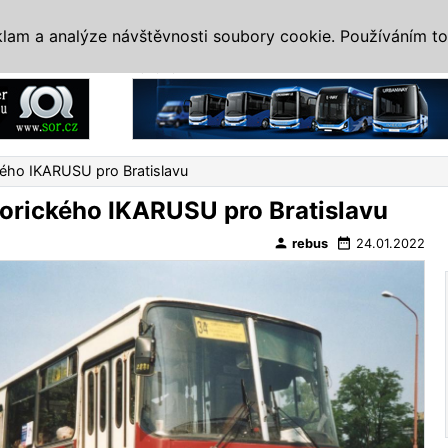
IS
ALTERNATIVY
VETERÁNI
SYSTÉMY
VELETRHY
AKCE
I
klam a analýze návštěvnosti soubory cookie. Používáním to
Reklama
kého IKARUSU pro Bratislavu
orického IKARUSU pro Bratislavu
person
date_range
rebus
24.01.2022