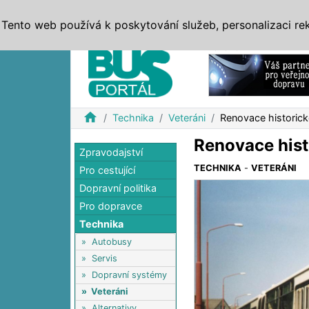
ZPRÁVY
JÍZDNÍ ŘÁDY
MHD, IDS
BUSY
SERV
Tento web používá k poskytování služeb, personalizaci re
Reklama
home
Technika
Veteráni
Renovace historic
Renovace hist
Zpravodajství
TECHNIKA
-
VETERÁNI
Pro cestující
Dopravní politika
Pro dopravce
Technika
»
Autobusy
»
Servis
»
Dopravní systémy
»
Veteráni
»
Alternativy