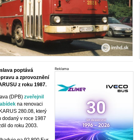
Reklama
islava poptává
opravu a zprovoznění
ARUSU z roku 1987.
slava (DPB)
zveřejnil
nabídek
na renovaci
IKARUS 280.08, který
u dodaný v roce 1987
ezdil do roku 2003.
duje na 92 ​​800 Eur,