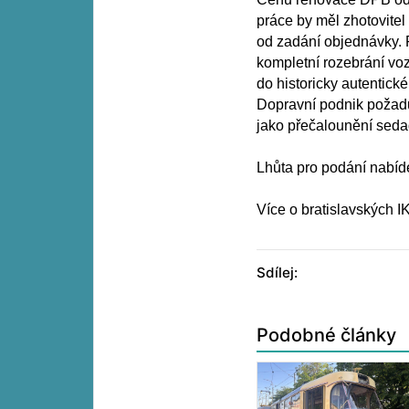
práce by měl zhotovitel
od zadání objednávky
kompletní rozebrání voz
do historicky autentic
Dopravní podnik požaduj
jako přečalounění sedade
Lhůta pro podání nabíde
Více o bratislavských
Sdílej:
Podobné články