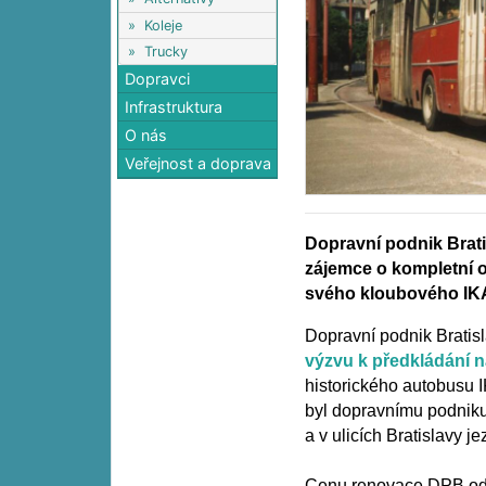
»
Koleje
»
Trucky
Dopravci
Infrastruktura
O nás
Veřejnost a doprava
Dopravní podnik Brat
zájemce o kompletní 
svého kloubového IK
Dopravní podnik Brati
výzvu k předkládání 
historického autobusu 
byl dopravnímu podnik
a v ulicích Bratislavy j
Cenu renovace DPB odha